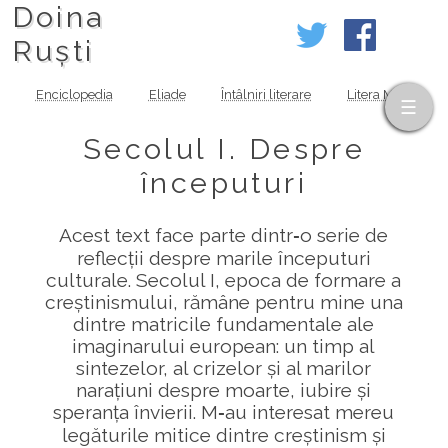
Doina
Ruști
Enciclopedia
Eliade
Întâlniri literare
Litera MOV
Secolul I. Despre
începuturi
Acest text face parte dintr‑o serie de
reflecții despre marile începuturi
culturale. Secolul I, epoca de formare a
creștinismului, rămâne pentru mine una
dintre matricile fundamentale ale
imaginarului european: un timp al
sintezelor, al crizelor și al marilor
narațiuni despre moarte, iubire și
speranța învierii. M‑au interesat mereu
legăturile mitice dintre creștinism și