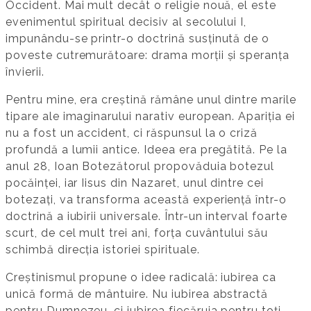
Occident. Mai mult decât o religie nouă, el este
evenimentul spiritual decisiv al secolului I,
impunându-se printr-o doctrină susținută de o
poveste cutremurătoare: drama morții și speranța
învierii.
Pentru mine, era creștină rămâne unul dintre marile
tipare ale imaginarului narativ european. Apariția ei
nu a fost un accident, ci răspunsul la o criză
profundă a lumii antice. Ideea era pregătită. Pe la
anul 28, Ioan Botezătorul propovăduia botezul
pocăinței, iar Iisus din Nazaret, unul dintre cei
botezați, va transforma această experiență într-o
doctrină a iubirii universale. Într-un interval foarte
scurt, de cel mult trei ani, forța cuvântului său
schimbă direcția istoriei spirituale.
Creștinismul propune o idee radicală: iubirea ca
unică formă de mântuire. Nu iubirea abstractă
pentru Dumnezeu, ci iubirea fiecăruia pentru toți.