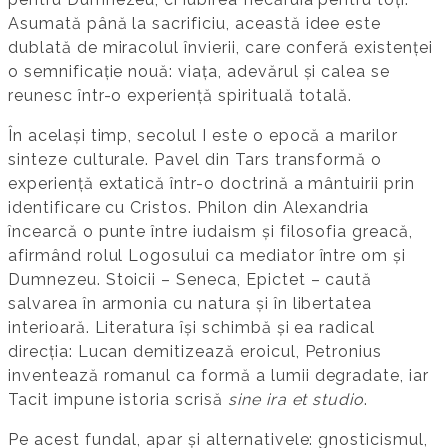
Asumată până la sacrificiu, această idee este
dublată de miracolul învierii, care conferă existenței
o semnificație nouă: viața, adevărul și calea se
reunesc într-o experiență spirituală totală.
În același timp, secolul I este o epocă a marilor
sinteze culturale. Pavel din Tars transformă o
experiență extatică într-o doctrină a mântuirii prin
identificare cu Cristos. Philon din Alexandria
încearcă o punte între iudaism și filosofia greacă,
afirmând rolul Logosului ca mediator între om și
Dumnezeu. Stoicii – Seneca, Epictet – caută
salvarea în armonia cu natura și în libertatea
interioară. Literatura își schimbă și ea radical
direcția: Lucan demitizează eroicul, Petronius
inventează romanul ca formă a lumii degradate, iar
Tacit impune istoria scrisă
sine ira et studio
.
Pe acest fundal, apar și alternativele: gnosticismul,