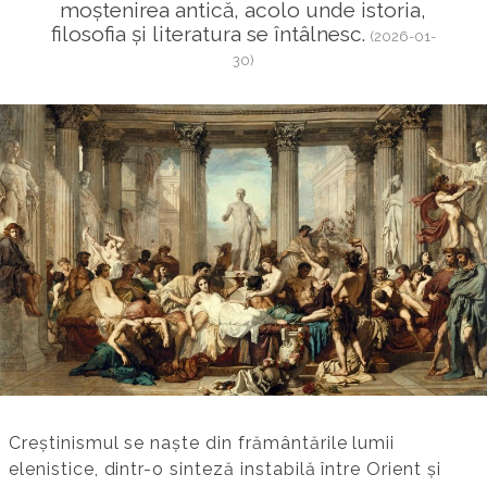
moștenirea antică, acolo unde istoria,
filosofia și literatura se întâlnesc.
(2026-01-
30)
Creștinismul se naște din frământările lumii
elenistice, dintr-o sinteză instabilă între Orient și