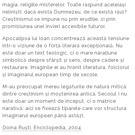
magia, religiile misterelor. Toate răspund aceleiași
neliniști: dacă există Dumnezeu, de ce există răul?
Creștinismul se impune nu prin erudiție, ci prin
promisiunea unei învieri accesibile tuturor.
Apocalipsa lui Ioan concentrează această tensiune
într-o viziune de o forță literară excepțională. Nu
este doar un text teologic, ci o mare narațiune
simbolică despre sfârșit și sens, despre cădere și
restaurare. Imaginile ei au hrănit literatura, folclorul
și imaginarul european timp de secole.
M-au preocupat mereu legăturile de natură mitică
dintre creștinism și moștenirea antică. Secolul I nu
este doar un moment de început, ci o matrice
narativă: aici se fixează tiparele care vor structura
imaginarul european până astăzi.
Doina Ruști, Enciclopedia, 2004