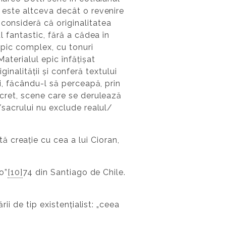
u este altceva decât o revenire
consideră că originalitatea
l fantastic, fără a cădea în
 epic complex, cu tonuri
aterialul epic înfățișat
iginalității și conferă textului
ei, făcându-l să perceapă, prin
scret, scene care se derulează
/sacrului nu exclude realul/
 creație cu cea a lui Cioran,
o”
[10]
74 din Santiago de Chile.
ii de tip existențialist: „ceea