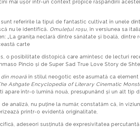
cini mai ușor într-un context propice răspândirii aceste
nt referirile la tipul de fantastic cultivat în unele di
că nu le identifică.
Omulețul roșu
, în versiunea sa ital
„La granița neclară dintre sănătate și boală, dintre rea
această carte
ros, o posibilitate distopică care amintesc de lecturi r
maso Pincio și de Super Sad True Love Story de Shtey
 din moară
în stilul neogotic este asumată ca element
he Ashgate Encyclopedia of Literary Cinematic Monst
i apare într-o lumină nouă, presupunând și un alt tip d
e analiză, nu puține la număr, constatăm că, în viziunea
erizează printr-o evidentă originalitate,
ecifică, adeseori susținută de expresivitatea percutantă 