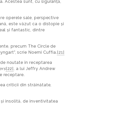
ia. Acestea sunt, cu siguranță,
ntre operele sale, perspective
iană, este văzut ca o distopie și
l și fantastic, dintre
ecente, precum The Circle de
ngart”, scrie Noemi Cuffia.
[21]
 de noutate în receptarea
ers
[22]
,
a lui Jeffry Andrew
e receptare.
 criticii din străinătate,
și insolită, de inventivitatea