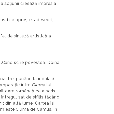
a acțiunii creează impresia
Ruști se oprește, adeseori,
fel de sinteză artistică a
 „Când scrie povestea, Doina
 noastre, punând la îndoială
comparație între
Ciuma
lui
riitoare româncă ce a scris
ntregul sat de sifilis făcând
t din altă lume. Cartea își
um este Ciuma de Camus, în