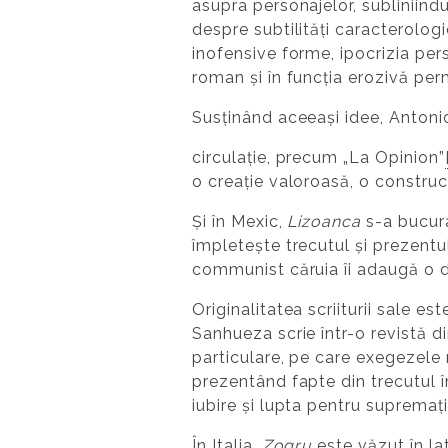
asupra personajelor, subliniindu
despre subtilități caracterolog
inofensive forme, ipocrizia per
roman și în funcția erozivă per
Susținând aceeași idee, Antoni
circulație, precum „La Opinion”
o creație valoroasă, o construcț
Și în Mexic,
Lizoanca
s-a bucura
împletește trecutul și prezentul 
communist căruia îi adaugă o d
Originalitatea scriiturii sale e
Sanhueza scrie într-o revistă d
particulare, pe care exegezele 
prezentând fapte din trecutul î
iubire și lupta pentru supremaț
În Italia,
Zogru
este văzut în la