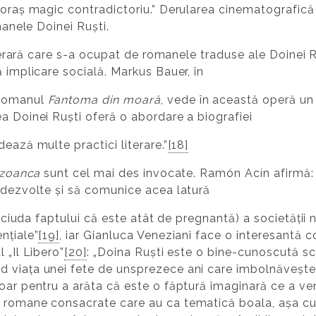
 oraș magic contradictoriu.” Derularea cinematografică 
manele Doinei Ruști.
literară care s-a ocupat de romanele traduse ale Doinei 
ă implicare socială. Markus Bauer, în
 romanul
Fantoma din moară
, vede în această operă un 
a Doinei Ruști oferă o abordare a biografiei
ează multe practici literare.”
[18]
izoanca
sunt cel mai des invocate. Ramón Acín afirmă:
ă dezvolte și să comunice acea latură
în ciuda faptului că este atât de pregnantă) a societății
nțiale”
[19]
, iar Gianluca Veneziani face o interesantă 
l „Il Libero”
[20]
: „Doina Ruști este o bine-cunoscută sc
 viața unei fete de unsprezece ani care îmbolnăvește î
oar pentru a arăta că este o făptură imaginară ce a veni
n romane consacrate care au ca tematică boala, așa c