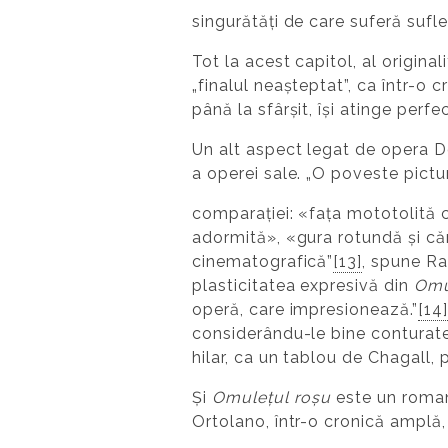
singurătăți de care suferă sufle
Tot la acest capitol, al origin
„finalul neașteptat”, ca într-o c
până la sfârșit, își atinge perfe
Un alt aspect legat de opera D
a operei sale. „O poveste pictur
comparației: «fața mototolită c
adormită», «gura rotundă și că
cinematografică”
[13]
, spune R
plasticitatea expresivă din
Omu
operă, care impresionează.”
[14]
considerându-le bine conturate
hilar, ca un tablou de Chagall, p
Și
Omulețul roșu
este un roman
Ortolano, într-o cronică amplă, 