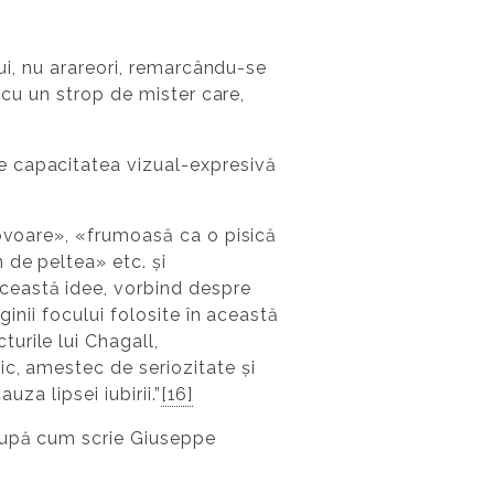
lui, nu arareori, remarcându-se
„cu un strop de mister care,
e capacitatea vizual-expresivă
covoare», «frumoasă ca o pisică
 de peltea» etc. și
această idee, vorbind despre
ginii focului folosite în această
turile lui Chagall,
ic, amestec de seriozitate și
uza lipsei iubirii.”
[16]
după cum scrie Giuseppe