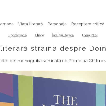
Romane
Viața literară
Personaje
Receptare critică
Enciclopedia
Eliade
Întâlniri literare
Litera MOV
 literară străină despre Doi
itol din monografia semnată de Pompilia Chifu
(20