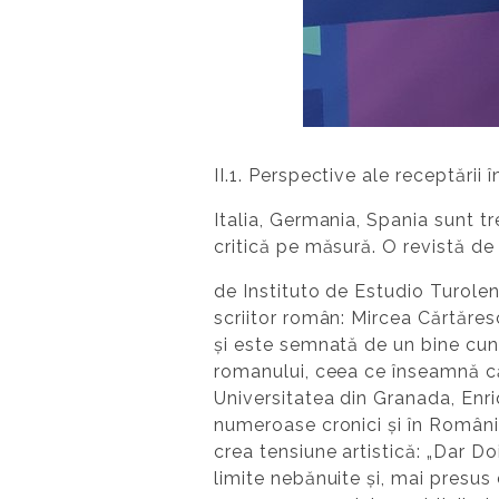
II.1. Perspective ale receptării î
Italia, Germania, Spania sunt tr
critică pe măsură. O revistă de 
de Instituto de Estudio Turolens
scriitor român: Mircea Cărtăres
și este semnată de un bine cuno
romanului, ceea ce înseamnă că
Universitatea din Granada, En
numeroase cronici și în România,
crea tensiune artistică: „Dar D
limite nebănuite și, mai presus