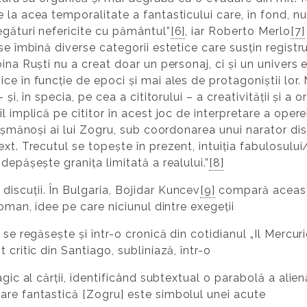
la acea temporalitate a fantasticului care, în fond, n
egături nefericite cu pământul”
[6]
, iar Roberto Merlo
[7]
se îmbină diverse categorii estetice care susțin registru
oina Ruști nu a creat doar un personaj, ci și un univers
e în funcție de epoci și mai ales de protagoniștii lor. M
și, în specia, pe cea a cititorului – a creativității și a or
l implică pe cititor în acest joc de interpretare a oper
 dușmănoși ai lui Zogru, sub coordonarea unui narator di
xt. Trecutul se topește în prezent, intuiția fabulosului
depășește granița limitată a realului.”
[8]
iscuții. În Bulgaria, Bojidar Kuncev
[9]
compară această
roman, idee pe care niciunul dintre exegeții
 se regăsește și într-o cronică din cotidianul „Il Mercuri
 critic din Santiago, subliniază, într-o
gic al cărții, identificând subtextual o parabolă a alienăr
are fantastică [Zogru] este simbolul unei acute