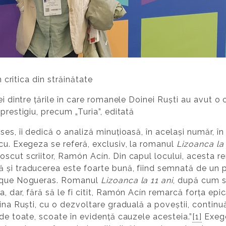
n critica din străinătate
ei dintre țările în care romanele Doinei Ruști au avut o 
prestigiu, precum „Turia”, editată
es, îi dedică o analiză minuțioasă, în același număr, în
cu. Exegeza se referă, exclusiv, la romanul
Lizoanca la 
scut scriitor, Ramón Acín. Din capul locului, acesta re
 și traducerea este foarte bună, fiind semnată de un 
rique Nogueras. Romanul
Lizoanca la 11 ani
, după cum s
 dar, fără să le fi citit, Ramón Acín remarcă forța epic
oina Ruști, cu o dezvoltare graduală a poveștii, continu
 de toate, scoate în evidență cauzele acesteia.”
[1]
Exege