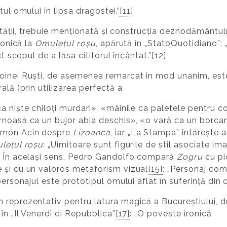
tul omului în lipsa dragostei.”
[11]
alității, trebuie menționată și construcția deznodământu
ronică la
Omulețul roșu
, apărută în „StatoQuotidiano”: 
ct scopul de a lăsa cititorul încântat.”
[12]
oinei Ruști, de asemenea remarcat în mod unanim, est
ală (prin utilizarea perfectă a
a niște chiloți murdari», «mâinile ca paletele pentru 
rnoasă ca un bujor abia deschis», «o vară ca un borcan
amón Acín despre
Lizoanca
, iar „La Stampa” întărește 
lețul roșu
: „Uimitoare sunt figurile de stil asociate ima
În același sens, Pedro Gandolfo compară
Zogru
cu pic
 și cu un valoros metaforism vizual
[15]
: „Personaj com
ersonajul este prototipul omului aflat în suferință din ca
 reprezentativ pentru latura magică a Bucureștiului, 
în „Il Venerdì di Repubblica”
[17]
: „O poveste ironică