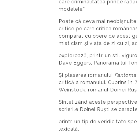
care criminalitatea prinde rădă
modelele.”
Poate că ceva mai neobișnuite su
critice pe care critica româneas
comparat cu opere de acest gen: 
misticism și viața de zi cu zi, 
explorează, printr-un stil vigu
Dave Eggers, Panorama lui Tom
Și plasarea romanului
Fantoma
critică a romanului. Cuprins în
T
Weinstock, romanul Doinei Rușt
Sintetizând aceste perspective d
scrierile Doinei Ruști se caract
printr-un tip de veridicitate sp
lexicală.