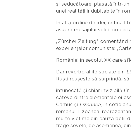
și seducătoare, plasată într-un
unei realități indubitabile în ro
În altă ordine de idei, critica 
asupra mesajului solid, cu cert
„Zürcher Zeitung”, comentând
experiențelor comuniste: „Carte
României în secolul XX care sfid
Dar reverberațiile sociale din
L
Ruști reușește să surprindă, s
întunecată și chiar invizibilă (
câteva dintre elementele ei ese
Camus și
Lizoanca
, în cotidianu
romanul Lizoanca, reprezentând
multe victime din cauza bolii d
trage sevele, de asemenea, di