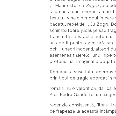
„Il Manifesto” că
Zogru
„accede 
la uman a unui demon, a unei l
textului vine din modul în care 
păcatul repetiției: „Cu Zogru D
schimbătoare, jucăușe sau tragic
transmite satisfacția autorului – 
un apetit pentru aventură care î
ochii, uneori inocenți, alteori
asemenea fișierelor unui hiperte
profanul, iar imaginația bogată 
Romanul a suscitat numeroase d
prin tipul de tragic abordat în 
români nu o valorifică, dar care
Aici, Pedro Gandolfo, un exigent
recenzie consistentă, filonul tra
ce frapează la această întâmpl