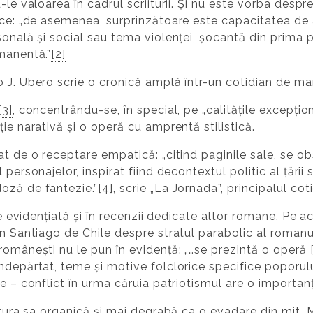
-le valoarea în cadrul scriiturii. Și nu este vorba despr
ice: „de asemenea, surprinzătoare este capacitatea de 
sonală și social sau tema violenței, șocantă din prima p
manentă.”
[2]
o J. Ubero scrie o cronică amplă într-un cotidian de ma
[3]
, concentrându-se, în special, pe „calitățile excepți
ie narativă și o operă cu amprentă stilistică.
t de o receptare empatică: „citind paginile sale, se obs
personajelor, inspirat fiind decontextul politic al țării s
oză de fantezie.”
[4]
, scrie „La Jornada”, principalul cot
ste evidențiată și în recenzii dedicate altor romane. Pe a
in Santiago de Chile despre stratul parabolic al roman
românești nu le pun în evidență: „…se prezintă o operă 
ndepărtat, teme și motive folclorice specifice poporulu
ie – conflict în urma căruia patriotismul are o importan
tura sa organică și mai degrabă ca o evadare din mit. M