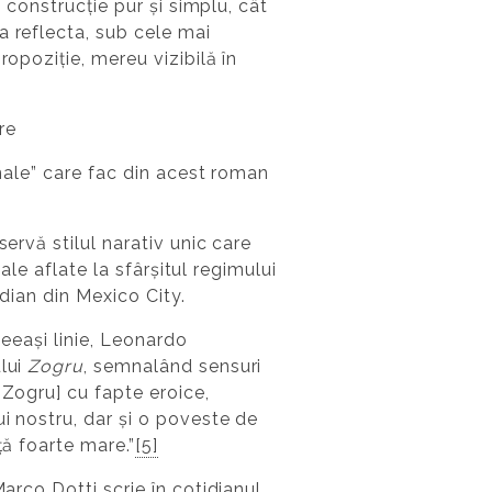
e construcție pur și simplu, cât
a reflecta, sub cele mai
ropoziție, mereu vizibilă în
re
onale” care fac din acest roman
ervă stilul narativ unic care
ale aflate la sfârșitul regimului
idian din Mexico City.
ceeași linie, Leonardo
ului
Zogru
, semnalând sensuri
[Zogru] cu fapte eroice,
i nostru, dar și o poveste de
ță foarte mare.”
[5]
arco Dotti scrie în cotidianul