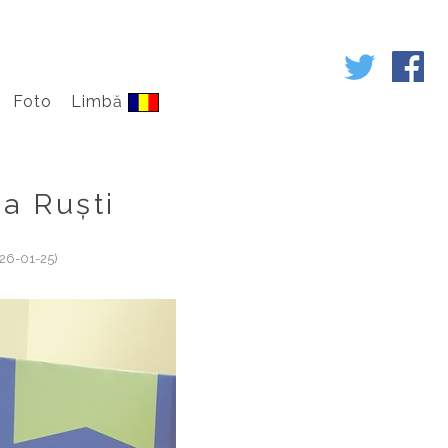
Foto
Limbă
na Ruști
26-01-25)