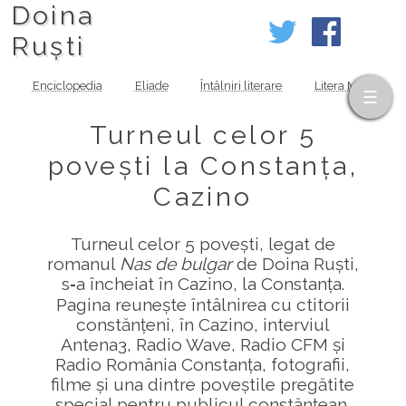
Doina
Ruști
Enciclopedia
Eliade
Întâlniri literare
Litera MOV
Turneul celor 5
povești la Constanța,
Cazino
Turneul celor 5 povești, legat de
romanul
Nas de bulgar
de Doina Ruști,
s‑a încheiat în Cazino, la Constanța.
Pagina reunește întâlnirea cu ctitorii
constănțeni, în Cazino, interviul
Antena3, Radio Wave, Radio CFM și
Radio România Constanța, fotografii,
filme și una dintre poveștile pregătite
special pentru publicul constănțean.