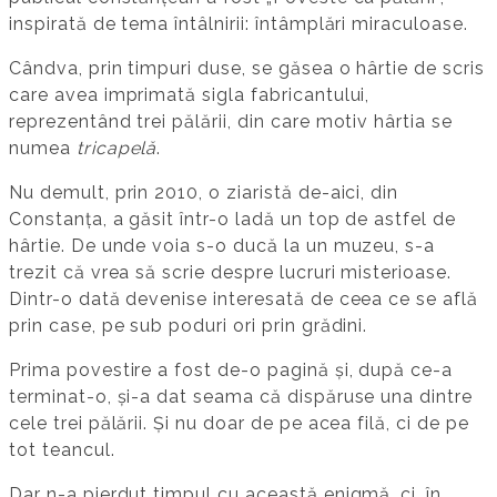
inspirată de tema întâlnirii: întâmplări miraculoase.
Cândva, prin timpuri duse, se găsea o hârtie de scris
care avea imprimată sigla fabricantului,
reprezentând trei pălării, din care motiv hârtia se
numea
tricapelă
.
Nu demult, prin 2010, o ziaristă de-aici, din
Constanța, a găsit într-o ladă un top de astfel de
hârtie. De unde voia s-o ducă la un muzeu, s-a
trezit că vrea să scrie despre lucruri misterioase.
Dintr-o dată devenise interesată de ceea ce se află
prin case, pe sub poduri ori prin grădini.
Prima povestire a fost de-o pagină și, după ce-a
terminat-o, și-a dat seama că dispăruse una dintre
cele trei pălării. Și nu doar de pe acea filă, ci de pe
tot teancul.
Dar n-a pierdut timpul cu această enigmă, ci, în