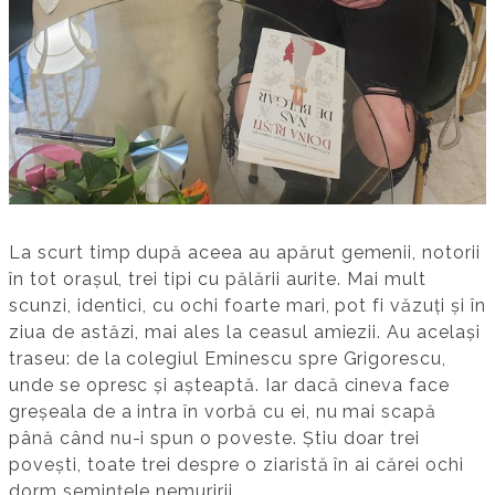
La scurt timp după aceea au apărut gemenii, notorii
în tot orașul, trei tipi cu pălării aurite. Mai mult
scunzi, identici, cu ochi foarte mari, pot fi văzuți și în
ziua de astăzi, mai ales la ceasul amiezii. Au același
traseu: de la colegiul Eminescu spre Grigorescu,
unde se opresc și așteaptă. Iar dacă cineva face
greșeala de a intra în vorbă cu ei, nu mai scapă
până când nu-i spun o poveste. Știu doar trei
povești, toate trei despre o ziaristă în ai cărei ochi
dorm semințele nemuririi.