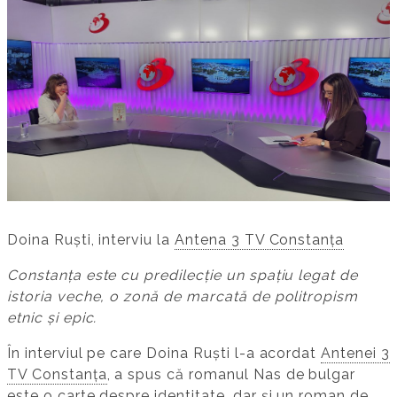
Doina Ruști, interviu la
Antena 3 TV Constanța
Constanța este cu predilecție un spațiu legat de
istoria veche, o zonă de marcată de politropism
etnic și epic.
În interviul pe care Doina Ruști l-a acordat
Antenei 3
TV Constanța
, a spus că romanul Nas de bulgar
este o carte despre identitate, dar și un roman de