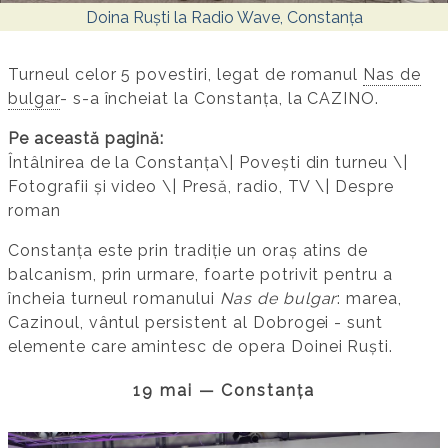
Doina Ruști la Radio Wave, Constanța
Turneul celor 5 povestiri, legat de romanul
Nas de
bulgar
- s-a încheiat la Constanța, la CAZINO.
Pe această pagină:
Întâlnirea de la Constanța\| Povești din turneu \|
Fotografii și video \| Presă, radio, TV \| Despre
roman
Constanța este prin tradiție un oraș atins de
balcanism, prin urmare, foarte potrivit pentru a
încheia turneul romanului
Nas de bulgar
: marea,
Cazinoul, vântul persistent al Dobrogei - sunt
elemente care amintesc de opera Doinei Ruști.
19 mai — Constanța