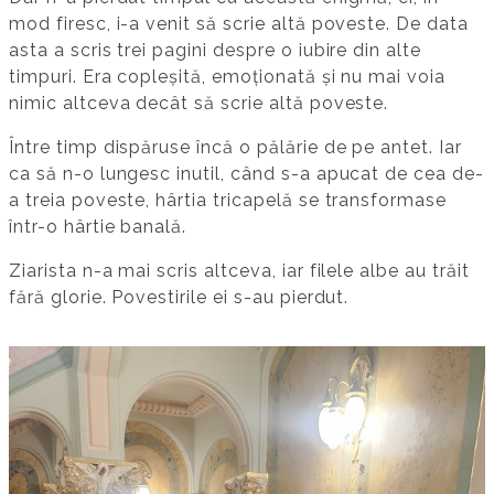
mod firesc, i-a venit să scrie altă poveste. De data
asta a scris trei pagini despre o iubire din alte
timpuri. Era copleșită, emoționată și nu mai voia
nimic altceva decât să scrie altă poveste.
Între timp dispăruse încă o pălărie de pe antet. Iar
ca să n-o lungesc inutil, când s-a apucat de cea de-
a treia poveste, hârtia tricapelă se transformase
într-o hârtie banală.
Ziarista n-a mai scris altceva, iar filele albe au trăit
fără glorie. Povestirile ei s-au pierdut.