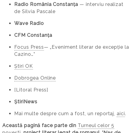
Radio România Constanța
— interviu realizat
de Silvia Pascale
Wave Radio
CFM Constanța
Focus Press​
— „Eveniment literar de excepție la
Cazino…”
Știri OK
Dobrogea Online
[Litoral Press]
ȘtiriNews
Mai multe despre cum a fost, un reportaj,
aici
.
Această pagină face parte din
Turneul celor 5
povești
, proiect literar legat de romanul
*
Nas de