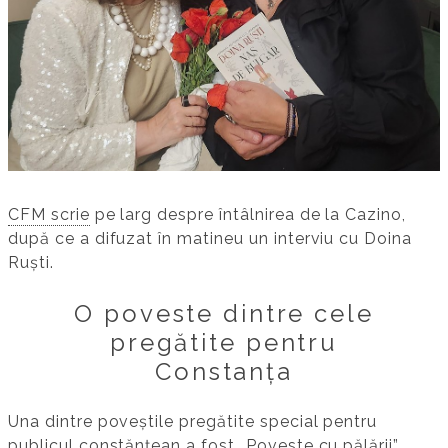
CFM scrie
pe larg despre întâlnirea de la Cazino,
după ce a difuzat în matineu un interviu cu Doina
Ruști.
O poveste dintre cele
pregătite pentru
Constanța
Una dintre poveștile pregătite special pentru
publicul constănțean a fost „Poveste cu pălării”,