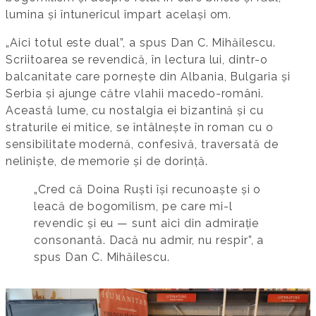
lumina și întunericul împart același om.
„Aici totul este dual”, a spus Dan C. Mihăilescu.
Scriitoarea se revendică, în lectura lui, dintr-o
balcanitate care pornește din Albania, Bulgaria și
Serbia și ajunge către vlahii macedo-români.
Această lume, cu nostalgia ei bizantină și cu
straturile ei mitice, se întâlnește în roman cu o
sensibilitate modernă, confesivă, traversată de
neliniște, de memorie și de dorință.
„Cred că Doina Ruști își recunoaște și o
leacă de bogomilism, pe care mi-l
revendic și eu — sunt aici din admirație
consonantă. Dacă nu admir, nu respir”, a
spus Dan C. Mihăilescu.