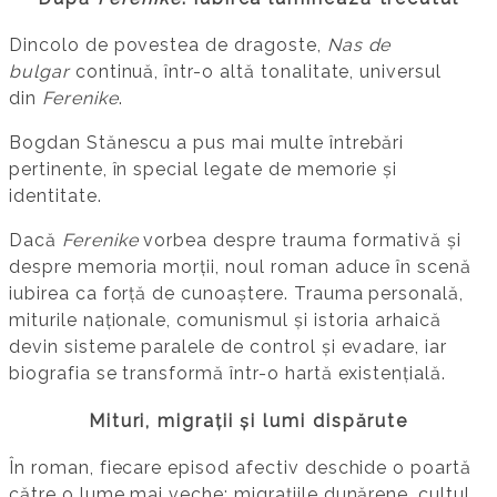
Dincolo de povestea de dragoste,
Nas de
bulgar
continuă, într-o altă tonalitate, universul
din
Ferenike
.
Bogdan Stănescu a pus mai multe întrebări
pertinente, în special legate de memorie și
identitate.
Dacă
Ferenike
vorbea despre trauma formativă și
despre memoria morții, noul roman aduce în scenă
iubirea ca forță de cunoaștere. Trauma personală,
miturile naționale, comunismul și istoria arhaică
devin sisteme paralele de control și evadare, iar
biografia se transformă într-o hartă existențială.
Mituri, migrații și lumi dispărute
În roman, fiecare episod afectiv deschide o poartă
către o lume mai veche: migrațiile dunărene, cultul