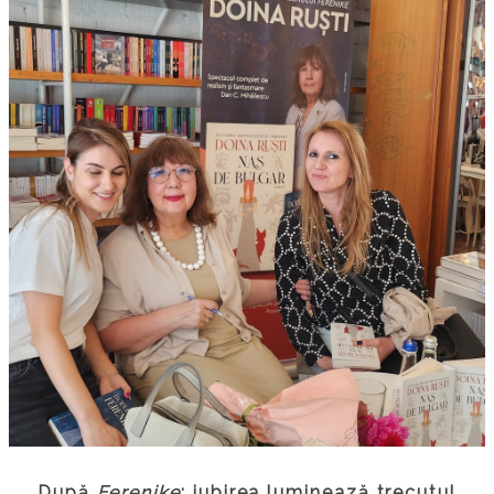
După
Ferenike
: iubirea luminează trecutul