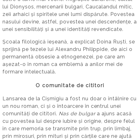
lui Dionysos, mercenarii bulgari, Caucalandul mitic,
zeii arhaici și spiritele unei lumi dispărute. Povestea
nasului devine, astfel, povestea unei descendențe, a
unei sensibilități și a unei identități revendicate.
Școala filologică ieșeană, a explicat Doina Ruști, se
sprijină pe tezele lui Alexandru Philippide, de aici o
permanentă obsesie a etnogenezei, pe care am
așezat-o în roman ca emblemă a anilor mei de
formare intelectuală.
O comunitate de cititori
Lansarea de la Cișmigiu a fost nu doar o întâlnire cu
un nou roman, ci și o întoarcere în centrul unei
comunități de cititori.
Nas de bulgar
a ajuns acasă
cu povestea lui despre iubire și origine, despre felul
în care memoria se transmite prin trup, prin limbaj,
prin mirosuri, prin mituri și prin cărțile care ne ajută