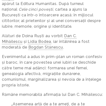
apărut la Editura Humanitas. După turneul
național
Cele cinci povești
, cartea a ajuns la
București ca într-o întoarcere acasă: în mijlocul
cititorilor, al prietenilor și al unei conversații despre
iubire, memorie, origine și identitate.
Alături de Doina Ruști au vorbit
Dan C.
Mihăilescu
și
Lidia Bodea
, iar întâlnirea a fost
moderată de
Bogdan Stănescu
.
Evenimentul a adus în prim-plan un roman confesiv
și baroc, în care povestea unei iubiri se deschide
către teme mai adânci: formarea unei femei,
genealogia afectivă, migrațiile dunărene,
comunismul, marginalizarea și nevoia de a înțelege
propria istorie.
Rămâne memorabilă afirmația lui Dan C. Mihăilescu:
„Asemenea artă de a te ameți, de a te