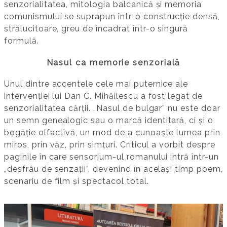
senzorialitatea, mitologia balcanică și memoria
comunismului se suprapun într-o construcție densă,
strălucitoare, greu de încadrat într-o singură
formulă.
Nasul ca memorie senzorială
Unul dintre accentele cele mai puternice ale
intervenției lui Dan C. Mihăilescu a fost legat de
senzorialitatea cărții. „Nasul de bulgar” nu este doar
un semn genealogic sau o marcă identitară, ci și o
bogăție olfactivă, un mod de a cunoaște lumea prin
miros, prin văz, prin simțuri. Criticul a vorbit despre
paginile în care sensorium-ul romanului intră într-un
„desfrâu de senzații”, devenind în același timp poem,
scenariu de film și spectacol total.