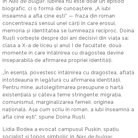
În
Nas de bulgar
, iubirea nu este doar un episod
biografic, ci o formă de cunoaștere. „A iubi
înseamnă a afla cine ești” — fraza din roman
concentrează sensul unei cărți în care erosul,
memoria și identitatea se luminează reciproc. Doina
Ruști vorbește despre doi ani decisivi din viața sa:
clasa a X-a de liceu și anul I de facultate, două
momente în care întâlnirea cu dragostea devine
inseparabilă de afirmarea propriei identități.
„În esență, povestesc întâlnirea cu dragostea, aflată
întotdeauna în legătură cu afirmarea identității.
Pentru mine, autolegitimarea presupune o hartă
existențială și câteva teme stringente: migrația,
comunismul, marginalizarea femeii, originea
națională. Așa cum scriu în roman, a iubi înseamnă a
afla cine ești”, spune Doina Ruști.
Lidia Bodea a evocat campusul Pușkin, spațiu
socialist și topos simbolic în
Nas de bulgar
.