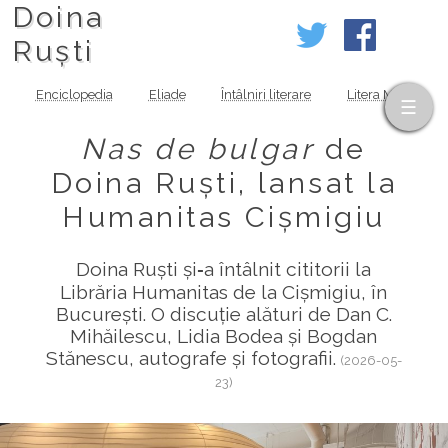
Doina
Ruști
Enciclopedia
Eliade
Întâlniri literare
Litera MOV
Nas de bulgar
de
Doina Ruști, lansat la
Humanitas Cișmigiu
Doina Ruști și‑a întâlnit cititorii la
Librăria Humanitas de la Cișmigiu, în
București. O discuție alături de Dan C.
Mihăilescu, Lidia Bodea și Bogdan
Stănescu, autografe și fotografii.
(2026-05-
23)