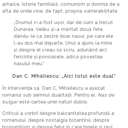
arhaice, istorie familială, comunism și dorința de a
afla de unde vine, de fapt, propria vulnerabilitate.
„Drumul n-a fost ușor, dar de cum a trecut
Dunărea, Veliku și-a măritat două fete,
dându-le ca zestre doar nasul, pe care ele
l-au dus mai departe. Unul a ajuns la mine
și despre el vreau să scriu, adunând aici
fericirile și ponoasele, adică povestea
nasului meu.”
Dan C. Mihăilescu: „Aici totul este dual”
În intervenția sa, Dan C. Mihăilescu a așezat
romanul sub semnul dualității. Pentru el,
Nas de
bulgar
este cartea unei naturi duble.
Criticul a vorbit despre balcanitatea profundă a
romanului, despre nostalgia bizantină, despre
bogomilism și despre felul în care binele și răul,