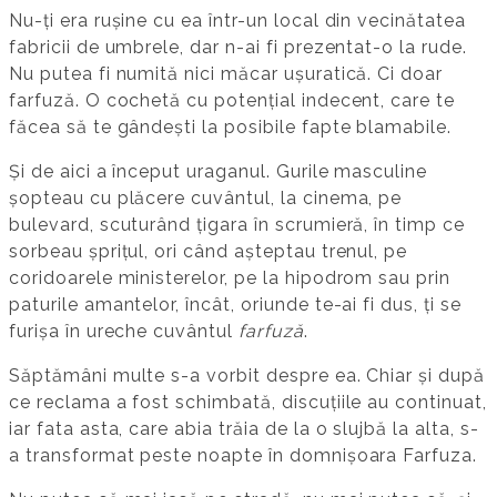
Nu-ți era rușine cu ea într-un local din vecinătatea
fabricii de umbrele, dar n-ai fi prezentat-o la rude.
Nu putea fi numită nici măcar ușuratică. Ci doar
farfuză. O cochetă cu potențial indecent, care te
făcea să te gândești la posibile fapte blamabile.
Și de aici a început uraganul. Gurile masculine
șopteau cu plăcere cuvântul, la cinema, pe
bulevard, scuturând țigara în scrumieră, în timp ce
sorbeau șprițul, ori când așteptau trenul, pe
coridoarele ministerelor, pe la hipodrom sau prin
paturile amantelor, încât, oriunde te-ai fi dus, ți se
furișa în ureche cuvântul
farfuză
.
Săptămâni multe s-a vorbit despre ea. Chiar și după
ce reclama a fost schimbată, discuțiile au continuat,
iar fata asta, care abia trăia de la o slujbă la alta, s-
a transformat peste noapte în domnișoara Farfuza.