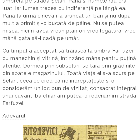
umbrela pe strada Șelari. Până și numele rău era
luat, iar lumea trecea cu indiferență pe lângă ea.
Până la urmă cineva i-a aruncat un ban și nu după
mult a primit și-o bucată de pâine. Nu se putea
mișca, nici n-avea vreun plan ori vreo legătură, vreo
mână gata să-i cadă pe umăr.
Cu timpul a acceptat să trăiască la umbra Farfuzei
cu manechin și vitrină, întinzând mâna pentru puțină
atenție. Dormea prin subsoluri, se târa prin grădinile
din spatele magazinului. Toată viața ei s-a scurs pe
Șelari, ceea ce cred că ne îndreptățește s-o
considerăm un loc bun de vizitat, consacrat integral
unui cuvânt, ba chiar am putea-o redenumim strada
Farfuzei.
Adevărul