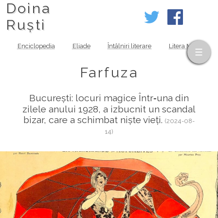
Doina
Ruști
Enciclopedia
Eliade
Întâlniri literare
Litera MOV
Farfuza
București: locuri magice Într‑una din
zilele anului 1928, a izbucnit un scandal
bizar, care a schimbat niște vieți.
(2024-08-
14)