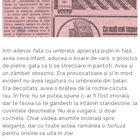
Într-adevăr, fata cu umbrelă, aplecată puțin în față,
avea ceva iritant, aducea o boare de vară, o ploicică
de pietre, gata să ți se strecoare în pantofi. Avea și
un zâmbet obraznic. Era provocatoare și și în mod
evident nu avea legătură cu umbrelele din Șelari.
Era decoltată, avea o bretea de la rochie căzută
rău. În fine, nu se putea spune c-ar fi fost imorală,
dar te făcea să te gândești la întâlniri clandestine, la
cuvintele deocheate. Nu era vulgară, ci doar
cochetă. Chiar vădea anumite înclinații spre
eleganță, dar cu toate astea, rămânea o
farfuză
pentru oricine se uita în ziar.