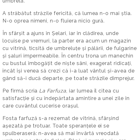
umbrelă.
A străbătut străzile fericită, că lumea n-o mai știa.
N-o oprea nimeni, n-o fluiera nicio gură.
În sfârșit a ajuns în Șelari, iar în clădirea, unde
locuise pe vremuri, la parter era acum un magazin
cu vitrină, ticsită de umbreluțe și pălării, de fulgarine
și șaluri impermeabile. În centru trona un manechin
cu bustul îmbogățit de niște sâni, exagerat ridicați,
încât își venea să crezi că i-a luat vântul și-avea de
gând să-i ducă departe, pe toate străzile dimprejur.
Pe firmă scria
La Farfuza
, iar lumea îl citea cu
satisfacție și cu îndepărtata amintire a unei zile în
care cuvântul cucerise orașul.
Fosta farfuză s-a rezemat de vitrină, sfârșind
așezată pe trotuar. Toate speranțele ei se
spulberaseră: n-avea să mai învârtă vreodată