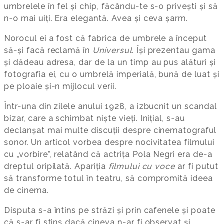
umbrelele în fel și chip, făcându-te s-o privești și să
n-o mai uiți. Era elegantă. Avea și ceva șarm.
Norocul ei a fost că fabrica de umbrele a început
să-și facă reclamă în
Universul
. Își prezentau gama
și dădeau adresa, dar de la un timp au pus alături și
fotografia ei, cu o umbrelă imperială, bună de luat și
pe ploaie și-n mijlocul verii.
Într-una din zilele anului 1928, a izbucnit un scandal
bizar, care a schimbat niște vieți. Inițial, s-au
declanșat mai multe discuții despre cinematograful
sonor. Un articol vorbea despre nocivitatea filmului
cu „vorbire”, relatând că actrița Pola Negri era de-a
dreptul oripilată. Apariția
filmului cu voce
ar fi putut
să transforme totul în teatru, să compromită ideea
de cinema.
Disputa s-a întins pe străzi și prin cafenele și poate
că s-ar fi stins dacă cineva n-ar fi observat și