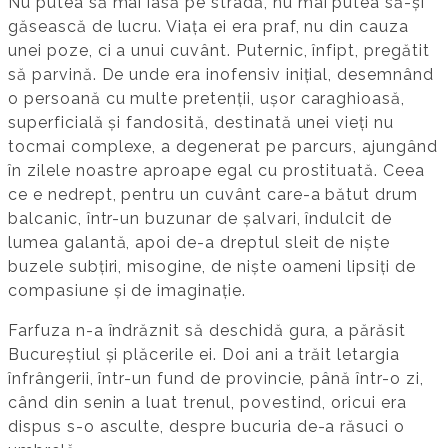
Nu putea să mai iasă pe stradă, nu mai putea să-și
găsească de lucru. Viața ei era praf, nu din cauza
unei poze, ci a unui cuvânt. Puternic, înfipt, pregătit
să parvină. De unde era inofensiv inițial, desemnând
o persoană cu multe pretenții, ușor caraghioasă,
superficială și fandosită, destinată unei vieți nu
tocmai complexe, a degenerat pe parcurs, ajungând
în zilele noastre aproape egal cu prostituată. Ceea
ce e nedrept, pentru un cuvânt care-a bătut drum
balcanic, într-un buzunar de șalvari, îndulcit de
lumea galantă, apoi de-a dreptul sleit de niște
buzele subțiri, misogine, de niște oameni lipsiți de
compasiune și de imaginație.
Farfuza n-a îndrăznit să deschidă gura, a părăsit
Bucureștiul și plăcerile ei. Doi ani a trăit letargia
înfrângerii, într-un fund de provincie, până într-o zi,
când din senin a luat trenul, povestind, oricui era
dispus s-o asculte, despre bucuria de-a răsuci o