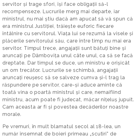
servitor și trage sfori, își face obligații să-l
recompenseze. Lucrurile merg mai departe, iar
ministrul, nu mai știu dacă am apucat să vă spun că
era ministrul Justiției, trăiește euforic fiecare
întâlnire cu servitorul. Viața lui se rezumă la visele și
plăcerile servitorului său, care între timp nu mai era
servitor. Timpul trece, angajații sunt bătuți bine și
aruncați pe Dâmbovița unul câte unul, ca să se facă
dreptate. Dar timpul se duce, un ministru e orișicât
un om trecător. Lucrurile se schimbă, angajații
aruncați reușesc să se salveze cumva și-l trag la
răspundere pe servitor, care-și aduce aminte că
toată vina o poartă ministrul și care, nemaifiind
ministru, acum poate fi judecat, măcar nițeluș jupuit.
Cam aceasta ar fi și povestea decăderilor noastre
morale.
Pe vremuri, în mult blamatul secol al 18-lea, un
număr însemnat de boieri primeau „scutiri” de