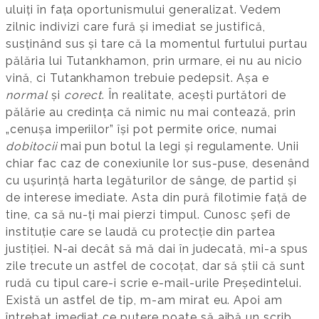
uluiți în fața oportunismului generalizat. Vedem
zilnic indivizi care fură și imediat se justifică,
susținând sus și tare că la momentul furtului purtau
pălăria lui Tutankhamon, prin urmare, ei nu au nicio
vină, ci Tutankhamon trebuie pedepsit. Așa e
normal
și
corect
. În realitate, acești purtători de
pălărie au credința că nimic nu mai contează, prin
„cenușa imperiilor” își pot permite orice, numai
dobitocii
mai pun botul la legi și regulamente. Unii
chiar fac caz de conexiunile lor sus-puse, desenând
cu ușurință harta legăturilor de sânge, de partid și
de interese imediate. Asta din pură filotimie față de
tine, ca să nu-ți mai pierzi timpul. Cunosc șefi de
instituție care se laudă cu protecție din partea
justiției. N-ai decât să mă dai în judecată, mi-a spus
zile trecute un astfel de cocoțat, dar să știi că sunt
rudă cu tipul care-i scrie e-mail-urile Președintelui.
Există un astfel de tip, m-am mirat eu. Apoi am
întrebat imediat ce putere poate să aibă un scrib.