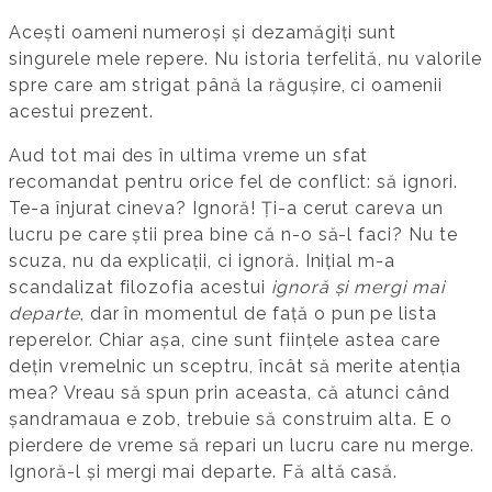
Acești oameni numeroși și dezamăgiți sunt
singurele mele repere. Nu istoria terfelită, nu valorile
spre care am strigat până la răgușire, ci oamenii
acestui prezent.
Aud tot mai des în ultima vreme un sfat
recomandat pentru orice fel de conflict: să ignori.
Te-a înjurat cineva? Ignoră! Ți-a cerut careva un
lucru pe care știi prea bine că n-o să-l faci? Nu te
scuza, nu da explicații, ci ignoră. Inițial m-a
scandalizat filozofia acestui
ignoră și mergi mai
departe
, dar în momentul de față o pun pe lista
reperelor. Chiar așa, cine sunt ființele astea care
dețin vremelnic un sceptru, încât să merite atenția
mea? Vreau să spun prin aceasta, că atunci când
șandramaua e zob, trebuie să construim alta. E o
pierdere de vreme să repari un lucru care nu merge.
Ignoră-l și mergi mai departe. Fă altă casă.