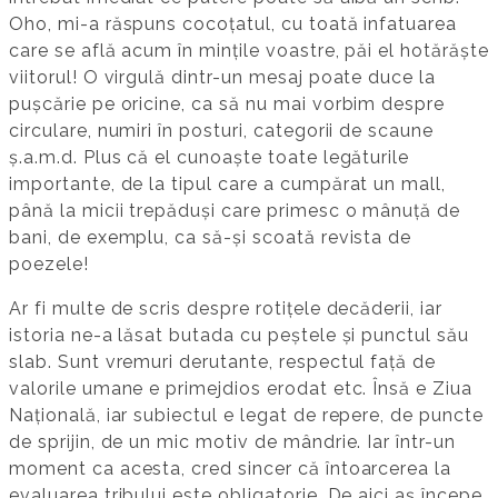
Oho, mi-a răspuns cocoțatul, cu toată infatuarea
care se află acum în mințile voastre, păi el hotărăște
viitorul! O virgulă dintr-un mesaj poate duce la
pușcărie pe oricine, ca să nu mai vorbim despre
circulare, numiri în posturi, categorii de scaune
ș.a.m.d. Plus că el cunoaște toate legăturile
importante, de la tipul care a cumpărat un mall,
până la micii trepăduși care primesc o mânuță de
bani, de exemplu, ca să-și scoată revista de
poezele!
Ar fi multe de scris despre rotițele decăderii, iar
istoria ne-a lăsat butada cu peștele și punctul său
slab. Sunt vremuri derutante, respectul față de
valorile umane e primejdios erodat etc. Însă e Ziua
Națională, iar subiectul e legat de repere, de puncte
de sprijin, de un mic motiv de mândrie. Iar într-un
moment ca acesta, cred sincer că întoarcerea la
evaluarea tribului este obligatorie. De aici aș începe.