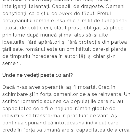
inteligenți, talentați. Capabili de dragoste. Oameni
conștienți, care știu ce
avem
de făcut. Prețul
cetățeanului român e însă mic. Umilit de funcționari,
folosit de politicieni, plătit prost, obligat să plece
prin lume după muncă și mai ales să-și uite
idealurile, fără apărători și fără protecție din partea
țării sale, românul este un om hăituit care-și pierde
de timpuriu încrederea în autorități și chiar și-n
semeni.
Unde ne vedeți peste 10 ani?
Dacă n-aș avea speranță, aș fi moartă. Cred în
schimbare și în forța oamenilor de a se reinventa. Un
scriitor romantic spunea că populațiile care nu au
capacitatea de a fi o națiune, rămân gloate de
indivizi și se transformă în praf luat de vânt. Aș
continua spunând că întotdeauna individul care
crede în forța sa umană are și capacitatea de a crea