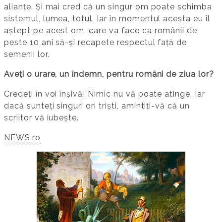
alianțe. Și mai cred că un singur om poate schimba
sistemul, lumea, totul. Iar în momentul acesta eu îl
aștept pe acest om, care va face ca românii de
peste 10 ani să-și recapete respectul față de
semenii lor.
Aveți o urare, un îndemn, pentru români de ziua lor?
Credeți în voi înșivă! Nimic nu vă poate atinge. Iar
dacă sunteți singuri ori triști, amintiți-vă că un
scriitor vă iubește.
NEWS.ro