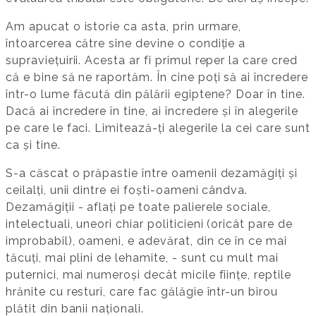
Am apucat o istorie ca asta, prin urmare,
întoarcerea către sine devine o condiție a
supraviețuirii. Acesta ar fi primul reper la care cred
că e bine să ne raportăm. În cine poți să ai încredere
într-o lume făcută din pălării egiptene? Doar în tine.
Dacă ai încredere în tine, ai încredere și în alegerile
pe care le faci. Limitează-ți alegerile la cei care sunt
ca și tine.
S-a căscat o prăpastie între oamenii dezamăgiți și
ceilalți, unii dintre ei foști-oameni cândva.
Dezamăgiții - aflați pe toate palierele sociale,
intelectuali, uneori chiar politicieni (oricât pare de
improbabil), oameni, e adevărat, din ce în ce mai
tăcuți, mai plini de lehamite, - sunt cu mult mai
puternici, mai numeroși decât micile ființe, reptile
hrănite cu resturi, care fac gălăgie într-un birou
plătit din banii naționali.