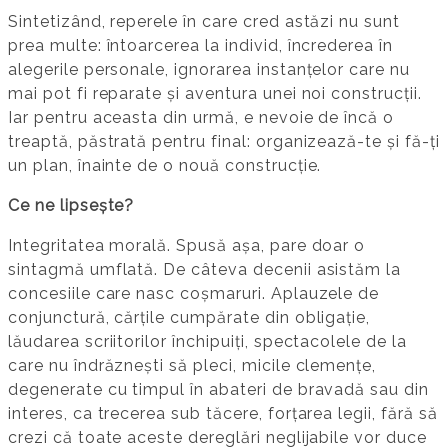
Sintetizând, reperele în care cred astăzi nu sunt
prea multe: întoarcerea la individ, încrederea în
alegerile personale, ignorarea instanțelor care nu
mai pot fi reparate și aventura unei noi construcții.
Iar pentru aceasta din urmă, e nevoie de încă o
treaptă, păstrată pentru final: organizează-te și fă-ți
un plan, înainte de o nouă construcție.
Ce ne lipsește?
Integritatea morală. Spusă așa, pare doar o
sintagmă umflată. De câteva decenii asistăm la
concesiile care nasc coșmaruri. Aplauzele de
conjunctură, cărțile cumpărate din obligație,
lăudarea scriitorilor închipuiți, spectacolele de la
care nu îndrăznești să pleci, micile clemențe,
degenerate cu timpul în abateri de bravadă sau din
interes, ca trecerea sub tăcere, forțarea legii, fără să
crezi că toate aceste dereglări neglijabile vor duce