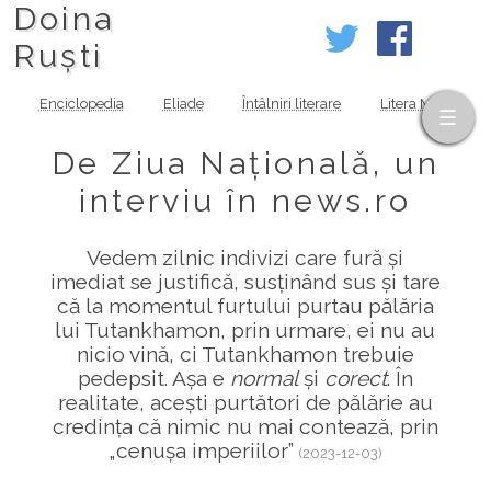
Doina
Ruști
Enciclopedia
Eliade
Întâlniri literare
Litera MOV
De Ziua Națională, un
interviu în news.ro
Vedem zilnic indivizi care fură și
imediat se justifică, susținând sus și tare
că la momentul furtului purtau pălăria
lui Tutankhamon, prin urmare, ei nu au
nicio vină, ci Tutankhamon trebuie
pedepsit. Așa e
normal
și
corect
. În
realitate, acești purtători de pălărie au
credința că nimic nu mai contează, prin
„cenușa imperiilor”
(2023-12-03)