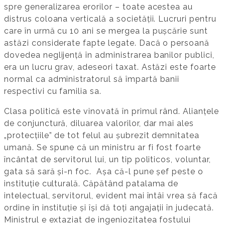
spre generalizarea erorilor – toate acestea au
distrus coloana verticală a societății. Lucruri pentru
care în urmă cu 10 ani se mergea la pușcărie sunt
astăzi considerate fapte legate. Dacă o persoană
dovedea neglijență în administrarea banilor publici,
era un lucru grav, adeseori taxat. Astăzi este foarte
normal ca administratorul să împartă banii
respectivi cu familia sa.
Clasa politică este vinovată în primul rând. Alianțele
de conjunctură, diluarea valorilor, dar mai ales
„protecțiile” de tot felul au șubrezit demnitatea
umană. Se spune că un ministru ar fi fost foarte
încântat de servitorul lui, un tip politicos, voluntar,
gata să sară și-n foc. Așa că-l pune șef peste o
instituție culturală. Căpătând patalama de
intelectual, servitorul, evident mai întâi vrea să facă
ordine în instituție și își dă toți angajații în judecată.
Ministrul e extaziat de ingeniozitatea fostului