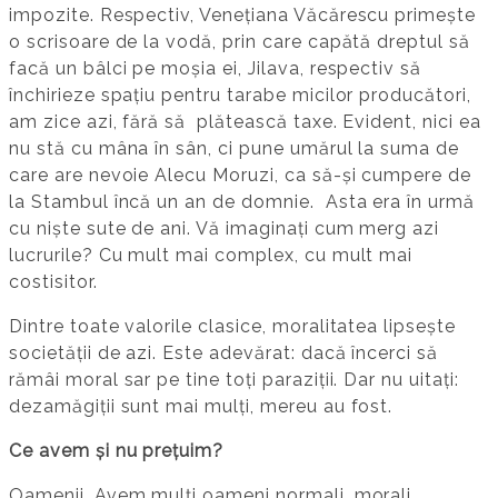
impozite. Respectiv, Venețiana Văcărescu primește
o scrisoare de la vodă, prin care capătă dreptul să
facă un bâlci pe moșia ei, Jilava, respectiv să
închirieze spațiu pentru tarabe micilor producători,
am zice azi, fără să plătească taxe. Evident, nici ea
nu stă cu mâna în sân, ci pune umărul la suma de
care are nevoie Alecu Moruzi, ca să-și cumpere de
la Stambul încă un an de domnie. Asta era în urmă
cu niște sute de ani. Vă imaginați cum merg azi
lucrurile? Cu mult mai complex, cu mult mai
costisitor.
Dintre toate valorile clasice, moralitatea lipsește
societății de azi. Este adevărat: dacă încerci să
rămâi moral sar pe tine toți paraziții. Dar nu uitați:
dezamăgiții sunt mai mulți, mereu au fost.
Ce avem și nu prețuim?
Oamenii. Avem mulți oameni normali, morali,