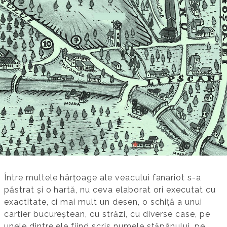
Între multele hârțoage ale veacului fanariot s-a
păstrat și o hartă, nu ceva elaborat ori executat cu
exactitate, ci mai mult un desen, o schiță a unui
cartier bucureștean, cu străzi, cu diverse case, pe
unele dintre ele fiind scris numele stăpânului, pe