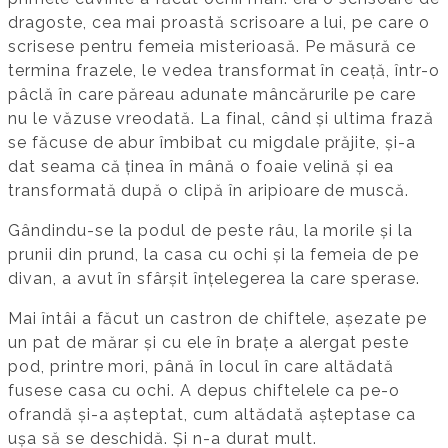
dragoste, cea mai proastă scrisoare a lui, pe care o
scrisese pentru femeia misterioasă. Pe măsură ce
termina frazele, le vedea transformat în ceață, într-o
pâclă în care păreau adunate mâncărurile pe care
nu le văzuse vreodată. La final, când și ultima frază
se făcuse de abur îmbibat cu migdale prăjite, și-a
dat seama că ținea în mână o foaie velină și ea
transformată după o clipă în aripioare de muscă.
Gândindu-se la podul de peste râu, la morile și la
prunii din prund, la casa cu ochi și la femeia de pe
divan, a avut în sfârșit înțelegerea la care sperase.
Mai întâi a făcut un castron de chiftele, așezate pe
un pat de mărar și cu ele în brațe a alergat peste
pod, printre mori, până în locul în care altădată
fusese casa cu ochi. A depus chiftelele ca pe-o
ofrandă și-a așteptat, cum altădată așteptase ca
ușa să se deschidă. Și n-a durat mult.