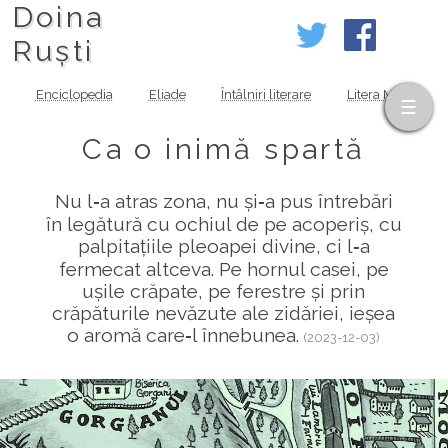
Doina
Ruști
Enciclopedia
Eliade
Întâlniri literare
Litera MOV
Ca o inimă spartă
Nu l‑a atras zona, nu și‑a pus întrebări
în legătură cu ochiul de pe acoperiș, cu
palpitațiile pleoapei divine, ci l‑a
fermecat altceva. Pe hornul casei, pe
ușile crăpate, pe ferestre și prin
crăpăturile nevăzute ale zidăriei, ieșea
o aromă care‑l înnebunea.
(2023-12-03)