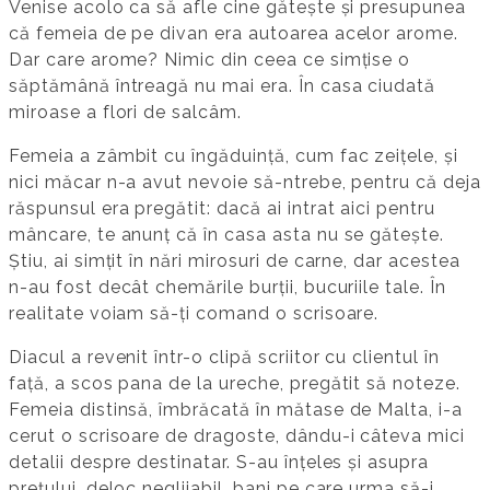
Venise acolo ca să afle cine gătește și presupunea
că femeia de pe divan era autoarea acelor arome.
Dar care arome? Nimic din ceea ce simțise o
săptămână întreagă nu mai era. În casa ciudată
miroase a flori de salcâm.
Femeia a zâmbit cu îngăduință, cum fac zeițele, și
nici măcar n-a avut nevoie să-ntrebe, pentru că deja
răspunsul era pregătit: dacă ai intrat aici pentru
mâncare, te anunț că în casa asta nu se gătește.
Știu, ai simțit în nări mirosuri de carne, dar acestea
n-au fost decât chemările burții, bucuriile tale. În
realitate voiam să-ți comand o scrisoare.
Diacul a revenit într-o clipă scriitor cu clientul în
față, a scos pana de la ureche, pregătit să noteze.
Femeia distinsă, îmbrăcată în mătase de Malta, i-a
cerut o scrisoare de dragoste, dându-i câteva mici
detalii despre destinatar. S-au înțeles și asupra
prețului, deloc neglijabil, bani pe care urma să-i