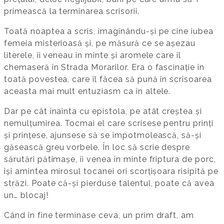
primească la terminarea scrisorii.
Toată noaptea a scris, imaginându-și pe cine iubea
femeia misterioasă și, pe măsură ce se așezau
literele, îi veneau în minte și aromele care îl
chemaseră în Strada Morarilor. Era o fascinație în
toată povestea, care îl făcea să pună în scrisoarea
aceasta mai mult entuziasm ca în altele.
Dar pe cât înainta cu epistola, pe atât creștea și
nemulțumirea. Tocmai el care scrisese pentru prinți
și prințese, ajunsese să se împotmolească, să-și
găsească greu vorbele. În loc să scrie despre
sărutări pătimașe, îi venea în minte friptura de porc,
își amintea mirosul tocanei ori scorțișoara risipită pe
străzi. Poate că-și pierduse talentul, poate că avea
un… blocaj!
Când în fine terminase ceva, un prim draft, am