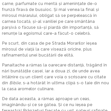
carne, parfumate cu mentă și amenințate de-o
frunză firavă de busuioc. Și mai venea la final și
mirosul mărarului, obligat să se perpelească în
carnea tocată, și-al vaniliei pe care smântâna
parșivă o făcuse să-și piardă din importanță, să
renunțe la egoismul care-a făcut-o celebră.
Pe scurt, din casa de pe Strada Morarilor ieșea
mirosul de viață la care visează oricine, plus
rafinamentul unei bucătării de elită.
Panaitache a rămas la oarecare distanță, trăgând în
nări bunătățile casei, iar a doua zi, de unde avea
întâlnire cu un client care voia o scrisoare cu citate
din
Biblie
, s-a hotărât în ultima clipă s-o taie din nou
la casa aromelor culinare.
De data aceasta, a rămas aproape un ceas,
imaginându-și ce se gătea. Și ce nu ieșea pe
fereastră! Brânzeturi frecate cu unt, pateuri rafinate