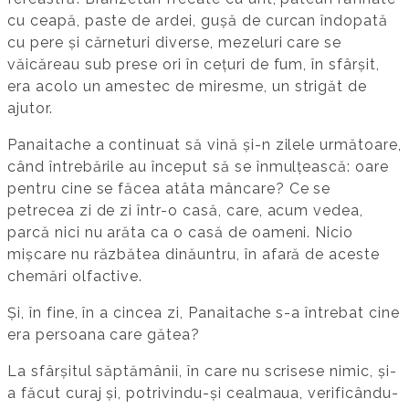
cu ceapă, paste de ardei, gușă de curcan îndopată
cu pere și cărneturi diverse, mezeluri care se
văicăreau sub prese ori în cețuri de fum, în sfârșit,
era acolo un amestec de miresme, un strigăt de
ajutor.
Panaitache a continuat să vină și-n zilele următoare,
când întrebările au început să se înmulțească: oare
pentru cine se făcea atâta mâncare? Ce se
petrecea zi de zi într-o casă, care, acum vedea,
parcă nici nu arăta ca o casă de oameni. Nicio
mișcare nu răzbătea dinăuntru, în afară de aceste
chemări olfactive.
Și, în fine, în a cincea zi, Panaitache s-a întrebat cine
era persoana care gătea?
La sfârșitul săptămânii, în care nu scrisese nimic, și-
a făcut curaj și, potrivindu-și cealmaua, verificându-