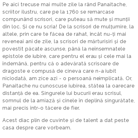
Pe aici trecuse mai multe zile la rând Panaitache,
scriitor ilustru, care pe la 1760 se remarcase
compunând scrisori, care puteau să mute și munții
din loc. Și ce nu scria! De la scrisori de mulțumire, la
altele, prin care te făcea de rahat, încât nu-ți mai
reveneai ani de zile, la scrisori de mărturisiri și de
povestit păcate ascunse, până la neînsemnatele
epistole de iubire, care pentru el erau și cele mai la
îndemână, pentru că o adevărată scrisoare de
dragoste e compusă de cineva care n-a iubit
niciodată, am zice azi - o persoană neimplicată. Or,
Panaitache nu cunoscuse iubirea, stătea la oarecare
distanță de ea. Singurele lui bucurii erau scrisul,
somnul de la amiază și cinele în deplină singurătate,
mai precis într-o tăcere de fier.
Acest diac plin de cuvinte și de talent a dat peste
casa despre care vorbeam.