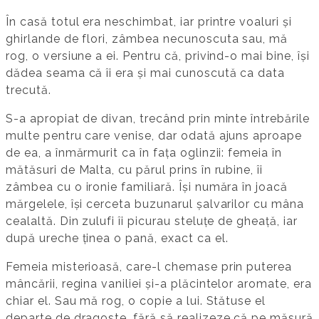
În casă totul era neschimbat, iar printre voaluri și
ghirlande de flori, zâmbea necunoscuta sau, mă
rog, o versiune a ei. Pentru că, privind-o mai bine, își
dădea seama că îi era și mai cunoscută ca data
trecută.
S-a apropiat de divan, trecând prin minte întrebările
multe pentru care venise, dar odată ajuns aproape
de ea, a înmărmurit ca în fața oglinzii: femeia în
mătăsuri de Malta, cu părul prins în rubine, îi
zâmbea cu o ironie familiară. Își număra în joacă
mărgelele, își cerceta buzunarul șalvarilor cu mâna
cealaltă. Din zulufi îi picurau steluțe de gheață, iar
după ureche ținea o pană, exact ca el.
Femeia misterioasă, care-l chemase prin puterea
mâncării, regina vaniliei și-a plăcintelor aromate, era
chiar el. Sau mă rog, o copie a lui. Stătuse el
departe de dragoste, fără să realizeze că pe măsură