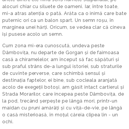
alocuri chiar cu siluete de oameni. Iar, între toate,
mi-a atras atenția o pată. Arăta ca o inimă care bate
puternic ori ca un balon spart. Un semn roșu, în
marginea unei hărți. Oricum, se vedea clar că cineva
își pusese acolo un semn.
Cum zona mi-era cunoscută, undeva peste
Dâmbovița, nu departe de Gorgan și de faimoasa
casă a chiramelelor, am început să fac săpături și
sub praful strâns de-a lungul istoriei, sub straturile
de cuvinte perverse, care schimbă sensul și
destinația faptelor, ei bine, sub cocleala aranjată
acolo de exegeții botoși, am găsit intact cartierul și
Strada Morarilor, care începea peste Dâmbovița, de
la pod, trecând șerpește pe lângă mori, printr-un
maidan cu pruni amărâți și cu viță-de-vie, pe lângă
o casă misterioasă, în moțul căreia clipea lin - un
ochi.