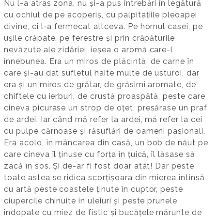
Nu l-a atras zona, nu și-a pus întrebări în legătură
cu ochiul de pe acoperiș, cu palpitațiile pleoapei
divine, ci l-a fermecat altceva. Pe hornul casei, pe
ușile crăpate, pe ferestre și prin crăpăturile
nevăzute ale zidăriei, ieșea o aromă care-l
înnebunea. Era un miros de plăcintă, de carne în
care și-au dat sufletul haite multe de usturoi, dar
era și un miros de grătar, de grăsimi aromate, de
chiftele cu ierburi, de crustă proaspătă, peste care
cineva picurase un strop de oțet, presărase un praf
de ardei. Iar când mă refer la ardei, mă refer la cei
cu pulpe cărnoase și răsuflări de oameni pasionali.
Era acolo, în mâncarea din casă, un bob de năut pe
care cineva îl ținuse cu forța în țuică, îl lăsase să
zacă în sos. Și de-ar fi fost doar atât! Dar peste
toate astea se ridica scorțișoara din mierea întinsă
cu artă peste coastele ținute în cuptor, peste
ciupercile chinuite în uleiuri și peste prunele
îndopate cu miez de fistic și bucățele mărunte de