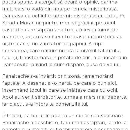
putea spune, a alergat să ceară o opinie, dar mai
mult ca s-o vadă din nou pe femeia misterioasă.
Dar casa cu ochiul ei adormit dispăruse cu totul. Pe
Strada Morarilor, printre mori și grădini, pe locul
casei din care săptămâna trecută ieșea miros de
mâncare, acum răsăriseră trei case, în care locuiau
niște olari și un vânzător de papuci. A rupt
scrisoarea, care oricum nu era la nivelul talentului
său, și, transformată în petale de crin, a aruncat-o în
Dâmbovița, privind-o cum dispare, dusă de valuri.
Panaitache s-a învârtit prin zonă, rememorând
faptele. A desenat și-o hartă, pe care o pun aici,
însemnând locul în care se înălțase casa cu ochi.
Apoi au venit sărbătorile, lumea a mers mai departe,
iar diacul s-a întors la comenzile lui.
Într-o zi, i-a bătut în poartă un curier, c-o scrisoare.
Panaitache a deschis-o, fără mari așteptări, iar de la
primele cuvinte a făcut ochii mari: era o scrisoare de