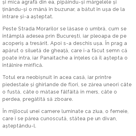
și mica agrafă din ea, pipăindu-și mărgelele și
ținându-și o mână în buzunar, a bătut în ușa de la
intrare și-a așteptat.
Peste Strada Morarilor se lăsase o umbră, cum se
întâmplă adesea prin București, iar pleoapa de pe
acoperiș a tresărit. Apoi s-a deschis ușa. În prag a
apărut o siluetă de gheață, care i-a făcut semn că
poate intra, iar Panaitache a înțeles că îl aștepta o
întâlnire mirifică.
Totul era neobișnuit în acea casă, iar printre
piedestale și ghirlande de flori, se zărea uneori câte
o fustă, câte o mătase fâlfâită în mers, câte o
perdea, pregătită să zboare.
În mijlocul unei camere luminate ca ziua, o femeie,
care i se părea cunoscută, stătea pe un divan,
așteptându-l.