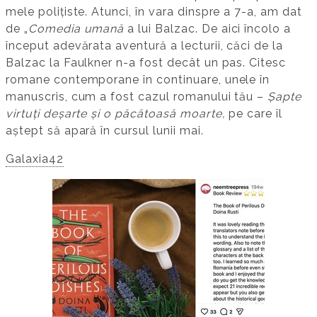
mele polițiste. Atunci, în vara dinspre a 7-a, am dat
de „
Comedia umană
a lui Balzac. De aici încolo a
început adevărata aventură a lecturii, căci de la
Balzac la Faulkner n-a fost decât un pas. Citesc
romane contemporane în continuare, unele în
manuscris, cum a fost cazul romanului tău –
Șapte
virtuți deșarte și o păcătoasă moarte,
pe care îl
aștept să apară în cursul lunii mai.
Galaxia42