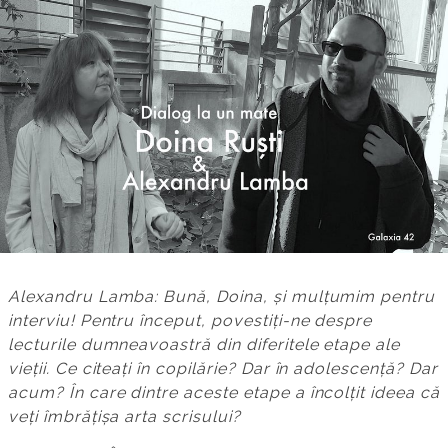
Alexandru Lamba: Bună, Doina, și mulțumim pentru
interviu!
Pentru început, povestiți-ne despre
lecturile dumneavoastră din diferitele etape ale
vieții. Ce citeați în copilărie? Dar în adolescență? Dar
acum? În care dintre aceste etape a încolțit ideea că
veți îmbrățișa arta scrisului?