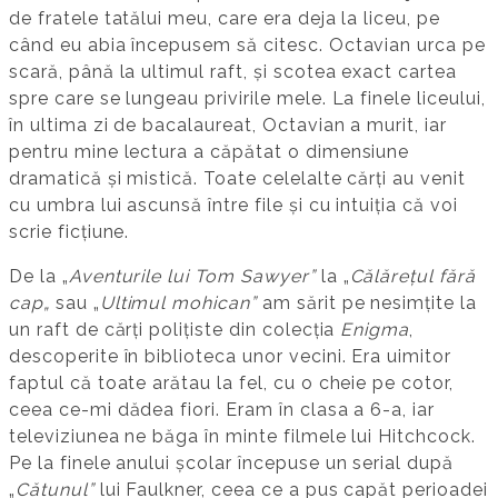
de fratele tatălui meu, care era deja la liceu, pe
când eu abia începusem să citesc. Octavian urca pe
scară, până la ultimul raft, și scotea exact cartea
spre care se lungeau privirile mele. La finele liceului,
în ultima zi de bacalaureat, Octavian a murit, iar
pentru mine lectura a căpătat o dimensiune
dramatică și mistică. Toate celelalte cărți au venit
cu umbra lui ascunsă între file și cu intuiția că voi
scrie ficțiune.
De la „
Aventurile lui Tom Sawyer”
la „
Călărețul fără
cap„
sau „
Ultimul mohican”
am sărit pe nesimțite la
un raft de cărți polițiste din colecția
Enigma
,
descoperite în biblioteca unor vecini. Era uimitor
faptul că toate arătau la fel, cu o cheie pe cotor,
ceea ce-mi dădea fiori. Eram în clasa a 6-a, iar
televiziunea ne băga în minte filmele lui Hitchcock.
Pe la finele anului școlar începuse un serial după
„
Cătunul”
lui Faulkner, ceea ce a pus capăt perioadei