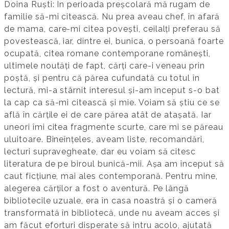
Doina Ruști: În perioada preșcolară mă rugam de
familie să-mi citească. Nu prea aveau chef, în afară
de mama, care-mi citea povești, ceilalți preferau să
povestească, iar, dintre ei, bunica, o persoană foarte
ocupată, citea romane contemporane românești,
ultimele noutăți de fapt, cărți care-i veneau prin
poștă, și pentru că părea cufundată cu totul în
lectură, mi-a stârnit interesul și-am început s-o bat
la cap ca să-mi citească și mie. Voiam să știu ce se
află în cărțile ei de care părea atât de atașată. Iar
uneori îmi citea fragmente scurte, care mi se păreau
uluitoare. Bineînțeles, aveam liste, recomandări,
lecturi supravegheate, dar eu voiam să citesc
literatura de pe biroul bunică-mii. Așa am început să
caut ficțiune, mai ales contemporană. Pentru mine,
alegerea cărților a fost o aventură. Pe lângă
bibliotecile uzuale, era în casa noastră și o cameră
transformată în bibliotecă, unde nu aveam acces și
am făcut eforturi disperate să intru acolo, ajutată