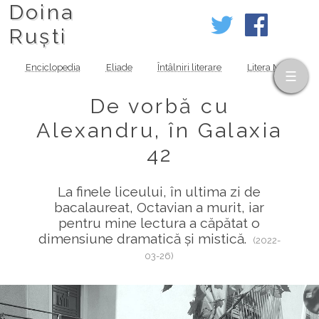
Doina
Ruști
Enciclopedia
Eliade
Întâlniri literare
Litera MOV
De vorbă cu
Alexandru, în Galaxia
42
La finele liceului, în ultima zi de
bacalaureat, Octavian a murit, iar
pentru mine lectura a căpătat o
dimensiune dramatică și mistică.
(2022-
03-26)