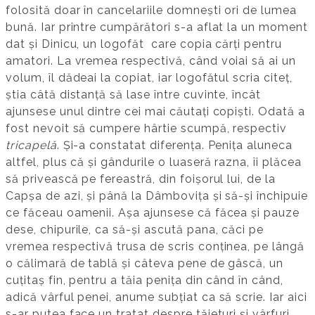
folosită doar în cancelariile domnești ori de lumea
bună. Iar printre cumpărători s-a aflat la un moment
dat și Dinicu, un logofăt care copia cărți pentru
amatori. La vremea respectivă, când voiai să ai un
volum, îl dădeai la copiat, iar logofătul scria citeț,
știa câtă distanță să lase între cuvinte, încât
ajunsese unul dintre cei mai căutați copiști. Odată a
fost nevoit să cumpere hârtie scumpă, respectiv
tricapelă
. Și-a constatat diferența. Penița aluneca
altfel, plus că și gândurile o luaseră razna, îi plăcea
să privească pe fereastră, din foișorul lui, de la
Capșa de azi, și până la Dâmbovița și să-și închipuie
ce făceau oamenii. Așa ajunsese că făcea și pauze
dese, chipurile, ca să-și ascută pana, căci pe
vremea respectivă trusa de scris conținea, pe lângă
o călimară de tablă și câteva pene de gâscă, un
cuțitaș fin, pentru a tăia penița din când în când,
adică vârful penei, anume subțiat ca să scrie. Iar aici
s-ar putea face un tratat despre tăieturi și vârfuri