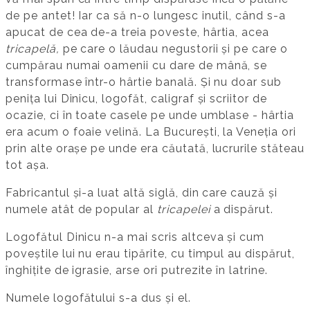
de pe antet! Iar ca să n-o lungesc inutil, când s-a
apucat de cea de-a treia poveste, hârtia, acea
tricapelă,
pe care o lăudau negustorii și pe care o
cumpărau numai oamenii cu dare de mână, se
transformase într-o hârtie banală. Și nu doar sub
penița lui Dinicu, logofăt, caligraf și scriitor de
ocazie, ci în toate casele pe unde umblase - hârtia
era acum o foaie velină. La București, la Veneția ori
prin alte orașe pe unde era căutată, lucrurile stăteau
tot așa.
Fabricantul și-a luat altă siglă, din care cauză și
numele atât de popular al
tricapelei
a dispărut.
Logofătul Dinicu n-a mai scris altceva și cum
poveștile lui nu erau tipărite, cu timpul au dispărut,
înghițite de igrasie, arse ori putrezite în latrine.
Numele logofătului s-a dus și el.