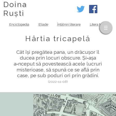
Doina
Ruști
Enciclopedia
Eliade
Întâlniri literare
Litera MOV
Hârtia tricapelă
Cât își pregătea pana, un drăcușor îl
ducea prin locuri obscure. Și‑așa
a‑nceput să povestească acele lucruri
misterioase, să spună ce se află prin
case, pe sub poduri ori prin grădini.
(2022-11-08)