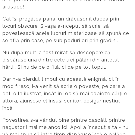
artistice!
Cât își pregătea pana, un drăcușor îl ducea prin
locuri obscure. Și-așa a-nceput să scrie, să
povestească acele lucruri misterioase, să spună ce
se află prin case, pe sub poduri ori prin grădini.
Nu după mult, a fost mirat să descopere că
dispăruse una dintre cele trei pălării din antetul
hârtii. Și nu de pe o filă, ci de pe tot topul.
Dar n-a pierdut timpul cu această enigmă, ci, în
mod firesc, i-a venit să scrie o poveste, pe care a
dat-o la ilustrat, încât în loc să mai copieze cărțile
altora, ajunsese el însuși scriitor, desigur neștiut
încă.
Povestirea s-a vândut bine printre dascăli, printre
negustorii mai melancolici. Apoi a început alta - nu
vă mai spun că între timp dispăruse încă o pălărie