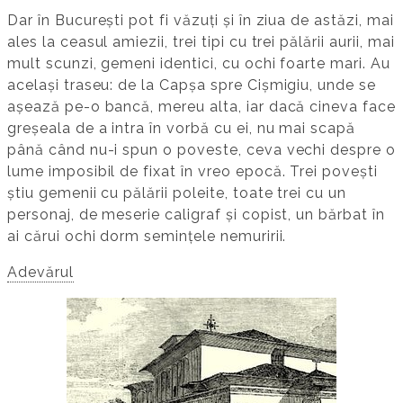
Dar în București pot fi văzuți și în ziua de astăzi, mai
ales la ceasul amiezii, trei tipi cu trei pălării aurii, mai
mult scunzi, gemeni identici, cu ochi foarte mari. Au
același traseu: de la Capșa spre Cișmigiu, unde se
așează pe-o bancă, mereu alta, iar dacă cineva face
greșeala de a intra în vorbă cu ei, nu mai scapă
până când nu-i spun o poveste, ceva vechi despre o
lume imposibil de fixat în vreo epocă. Trei povești
știu gemenii cu pălării poleite, toate trei cu un
personaj, de meserie caligraf și copist, un bărbat în
ai cărui ochi dorm semințele nemuririi.
Adevărul