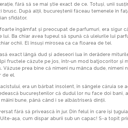
erație, fără să se mai știe exact de ce. Totuși, unii su
 brusc. După alții, bucureștenii făceau temenele în fa
ian sfidător.
 foarte îngâmfat și preocupat de parfumuri, era sigur 
 lui. Ba chiar avea tupeul să spună că uleiurile lui p
chiar ochii. El însuși mirosea ca ca floarea de tei.
să exact lângă dud și adeseori lua în derâdere mituril
pi fructele căzute pe jos, într-un mod batjocoritor și 
ș. Văzuse prea bine că nimeni nu mânca dude, nimeni nu-
 de el.
istului, era un bărbat insolent, în sângele căruia se ad
vedească bucureștenilor că dudul lor nu face doi bani, 
mâini bune, până când i se albăstriseră dinții.
rsat fără să privească în jur. Din felul în care își țugui
Uite-așa, cum dispar aburii sub un capac! S-a topit print