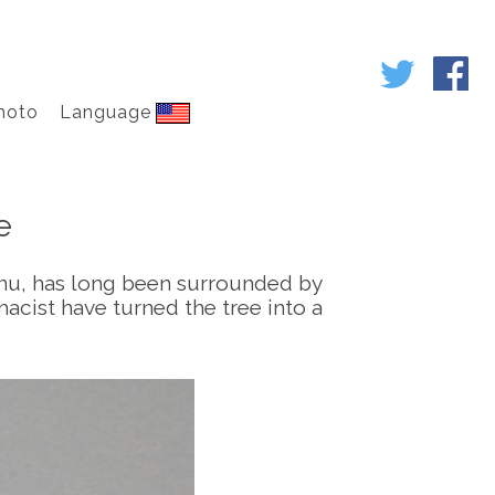
hoto
Language
e
anu, has long been surrounded by
macist have turned the tree into a