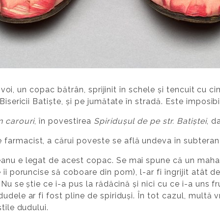
și voi, un copac bătrân, sprijinit în schele și tencuit cu c
isericii Batiște, și pe jumătate în stradă. Este imposibi
 carouri
, în povestirea
Spiridușul de pe str. Batiștei
, d
farmacist, a cărui poveste se află undeva în subteran
eanu e legat de acest copac. Se mai spune că un maha
îi poruncise să coboare din pom), l-ar fi îngrijit atât 
Nu se știe ce i-a pus la rădăcină și nici cu ce i-a uns fr
udele ar fi fost pline de spiriduși. În tot cazul, mult
tile dudului.