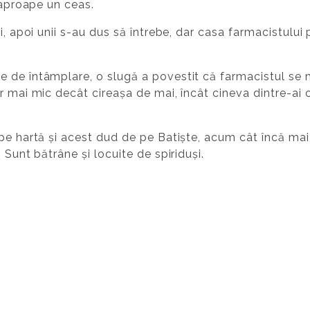
t aproape un ceas.
i, apoi unii s-au dus să întrebe, dar casa farmacistului
 de întâmplare, o slugă a povestit că farmacistul se 
 mai mic decât cireașa de mai, încât cineva dintre-ai cas
pe hartă și acest dud de pe Batiște, acum cât încă mai e
 Sunt bătrâne și locuite de spiriduși.