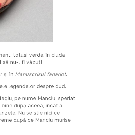
iment, totuși verde, în ciuda
l să nu-l fi văzut!
ar și în
Manuscrisul fanariot
.
ele legendelor despre dud.
lagiu, pe nume Manciu, speriat
de bine după aceea, încât a
unzele. Nu se știe nici ce
ă vreme după ce Manciu murise