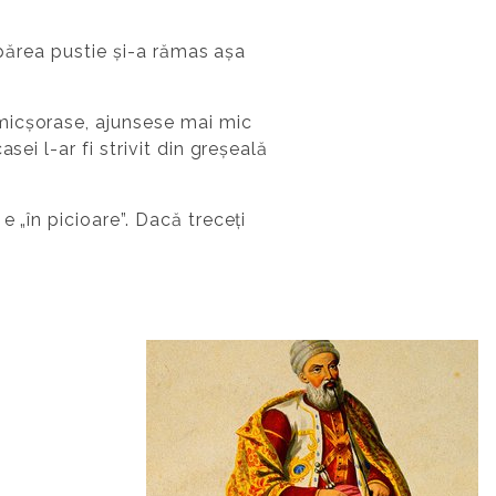
 părea pustie și-a rămas așa
micșorase, ajunsese mai mic
ei l-ar fi strivit din greșeală
 „în picioare”. Dacă treceți