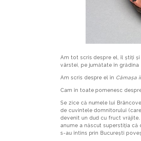
Am tot scris despre el, îl știți 
vârstei, pe jumătate în grădina B
Am scris despre el în
Cămașa în
Cam în toate pomenesc despre 
Se zice că numele lui Brâncov
de cuvintele domnitorului (care 
devenit un dud cu fruct vrăjite. 
anume a născut superstiția că d
s-au întins prin București poveș