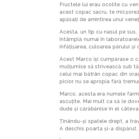
Fructele lui erau ocolite cu ven
acest copac sacru, te micșorezi
apăsați de amintirea unui veneț
Acesta, un tip cu nasul pe sus,
întâmplă numai în laboratoarele
înfățișarea, culoarea părului și 
Acest Marco își cumpărase o ca
mulțumise să strivească sub tăl
celui mai bătrân copac din ora
picior nu se apropia fără tremur
Marco, acesta era numele farmac
ascuțite. Mai mult ca să le do
dude și cărăbănise în el câteva 
Ținându-și spatele drept, a trave
A deschis poarta și-a dispărut. 