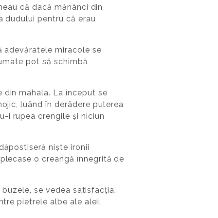
sțineau că dacă mănânci din
ța dudului pentru că erau
că adevăratele miracole se
arfumate pot să schimbă
e din mahala. La început se
mojic, luând în derâdere puterea
i rupea crengile și niciun
ăpostiseră niște ironii
aplecase o creangă înnegrită de
a buzele, se vedea satisfacția.
re pietrele albe ale aleii.