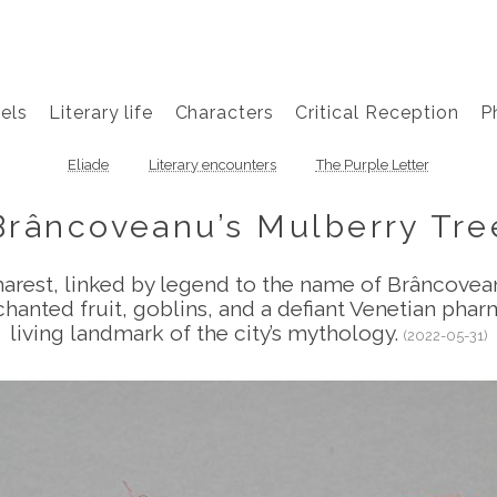
els
Literary life
Characters
Critical Reception
P
Eliade
Literary encounters
The Purple Letter
Brâncoveanu’s Mulberry Tre
harest, linked by legend to the name of Brâncove
chanted fruit, goblins, and a defiant Venetian phar
living landmark of the city’s mythology.
(2022-05-31)