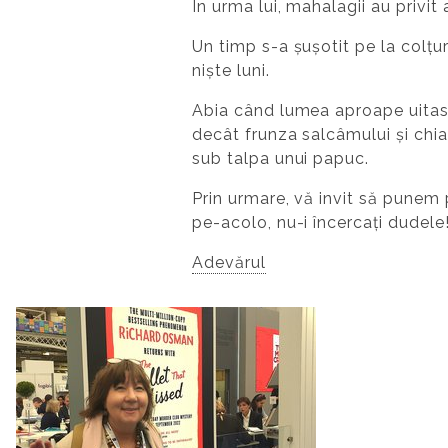
În urma lui, mahalagii au privi
Un timp s-a șușotit pe la colțur
niște luni.
Abia când lumea aproape uitase
decât frunza salcâmului și chiar
sub talpa unui papuc.
Prin urmare, vă invit să punem 
pe-acolo, nu-i încercați dudele!
Adevărul