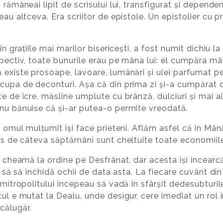
rămâneai lipit de scrisului lui, transfigurat și dependent
eau altceva. Era scriitor de epistole. Un epistolier cu pr
în grațiile mai marilor bisericești, a fost numit dichiu la
spectiv, toate bunurile erau pe mâna lui: el cumpăra m
 existe prosoape, lavoare, lumânări și ulei parfumat p
ocupa de deconturi. Așa că din prima zi și-a cumpărat o
te de icre, măsline umplute cu brânză, dulciuri și mai a
 nu bănuise că și-ar putea-o permite vreodată.
r omul mulțumit își face prieteni. Aflăm asfel că în Mân
curs de câteva săptămâni sunt cheltuite toate economii
l cheamă la ordine pe Desfrânat, dar acesta își încearcă
lt să să închidă ochii de data asta. La fiecare cuvânt din
i mitropolitului începeau să vadă în sfârșit dedesubturi
tul e mutat la Dealu, unde desigur, cere imediat un rol 
călugăr.