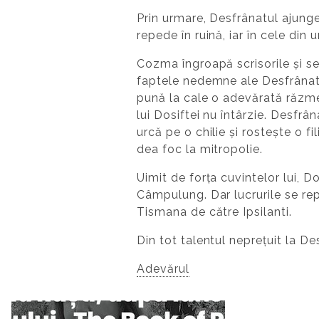
Prin urmare, Desfrânatul ajung
repede în ruină, iar în cele di
Cozma îngroapă scrisorile și se
faptele nedemne ale Desfrânatul
pună la cale o adevărată răzmeli
lui Dosiftei nu întârzie. Desfr
urcă pe o chilie și rostește o 
dea foc la mitropolie.
Uimit de forța cuvintelor lui, Do
Câmpulung. Dar lucrurile se rep
Tismana de către Ipsilanti.
Din tot talentul neprețuit la De
Adevărul