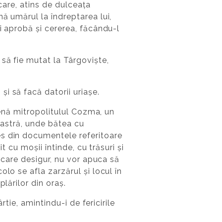
 care, atins de dulceața
ă umărul la îndreptarea lui,
i aprobă și cererea, făcându-l
să fie mutat la Târgoviște,
i să facă datorii uriașe.
cenă mitropolitulul Cozma, un
reastră, unde bătea cu
es din documentele referitoare
t cu moșii întinde, cu trăsuri și
, care desigur, nu vor apuca să
lo se afla zarzărul și locul în
lărilor din oraș.
rtie, amintindu-i de fericirile