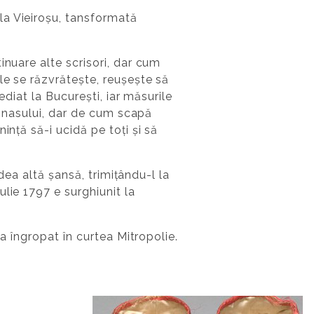
la Vieiroșu, tansformată
inuare alte scrisori, dar cum
le se răzvrătește, reușește să
ediat la București, iar măsurile
ul nasului, dar de cum scapă
ință să-i ucidă pe toți și să
 dea altă șansă, trimițându-l la
lie 1797 e surghiunit la
la îngropat în curtea Mitropolie.