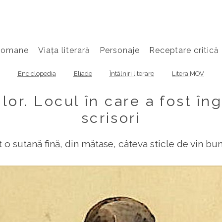
Romane
Viața literară
Personaje
Receptare critică
Enciclopedia
Eliade
Întâlniri literare
Litera MOV
lor. Locul în care a fost în
scrisori
 o sutană fină, din mătase, câteva sticle de vin bu