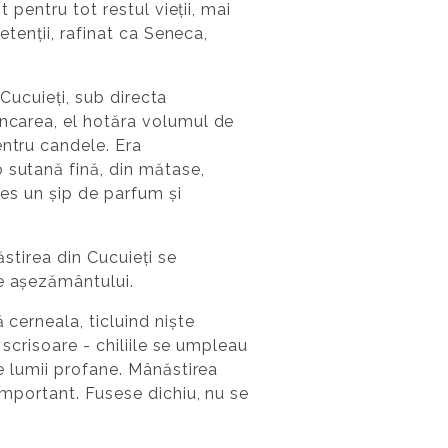
 pentru tot restul vieții, mai
etenții, rafinat ca Seneca,
 Cucuieți, sub directa
âncarea, el hotăra volumul de
entru candele. Era
 sutană fină, din mătase,
les un șip de parfum și
ăstirea din Cucuieți se
le așezământului.
 cerneala, ticluind niște
 scrisoare - chiliile se umpleau
le lumii profane. Mânăstirea
important. Fusese dichiu, nu se