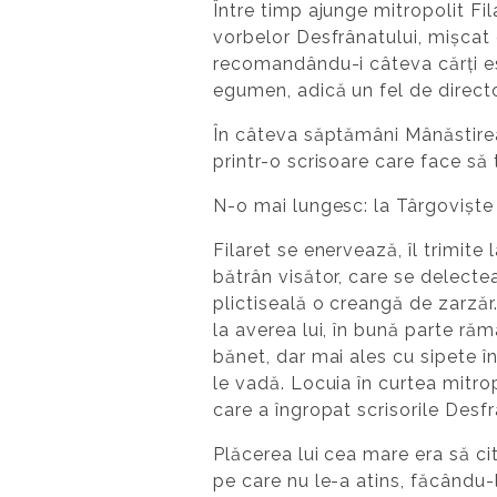
Între timp ajunge mitropolit Fil
vorbelor Desfrânatului, mișcat 
recomandându-i câteva cărți ese
egumen, adică un fel de direct
În câteva săptămâni Mânăstirea 
printr-o scrisoare care face să
N-o mai lungesc: la Târgoviște 
Filaret se enervează, îl trimite
bătrân visător, care se delecte
plictiseală o creangă de zarză
la averea lui, în bună parte răma
bănet, dar mai ales cu sipete î
le vadă. Locuia în curtea mitro
care a îngropat scrisorile Desfr
Plăcerea lui cea mare era să cite
pe care nu le-a atins, făcându-l