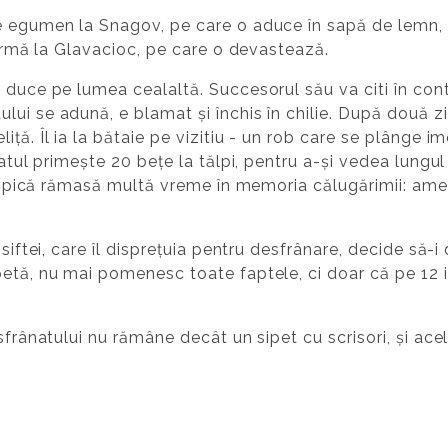
e egumen la Snagov, pe care o aduce în sapă de lemn, 
n urmă la Glavacioc, pe care o devastează.
 duce pe lumea cealaltă. Succesorul său va citi în cont
ui se adună, e blamat și închis în chilie. După două zi
ță. Îl ia la bătaie pe vizitiu - un rob care se plânge im
ânatul primește 20 bețe la tălpi, pentru a-și vedea lung
filipică rămasă multă vreme în memoria călugărimii: amen
siftei, care îl disprețuia pentru desfrânare, decide să-i
etă, nu mai pomenesc toate faptele, ci doar că pe 12 iu
sfrânatului nu rămâne decât un sipet cu scrisori, și ace