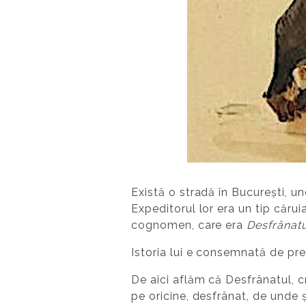
Există o stradă în București, un
Expeditorul lor era un tip căr
cognomen, care era
Desfrânat
Istoria lui e consemnată de prea
De aici aflăm că Desfrânatul, cr
pe oricine, desfrânat, de unde ș