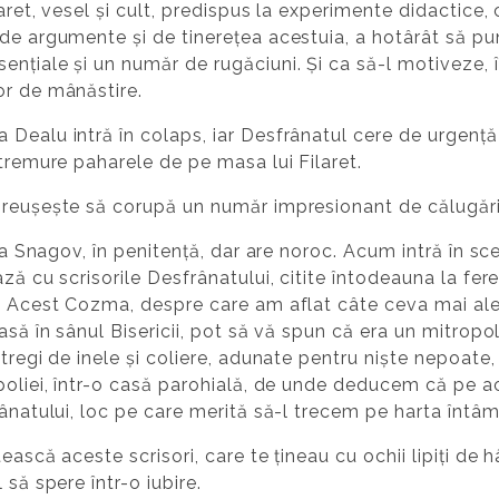
aret, vesel și cult, predispus la experimente didactice,
de argumente și de tinerețea acestuia, a hotârât să pun
nțiale și un număr de rugăciuni. Și ca să-l motiveze, î
or de mânăstire.
Dealu intră în colaps, iar Desfrânatul cere de urgență 
 tremure paharele de pe masa lui Filaret.
reușește să corupă un număr impresionant de călugări ș
 la Snagov, în penitență, dar are noroc. Acum intră în s
ază cu scrisorile Desfrânatului, citite întodeauna la fe
r. Acest Cozma, despre care am aflat câte ceva mai al
să în sânul Bisericii, pot să vă spun că era un mitropoli
ntregi de inele și coliere, adunate pentru niște nepoate
poliei, într-o casă parohială, de unde deducem că pe aco
ânatului, loc pe care merită să-l trecem pe harta întâmp
ască aceste scrisori, care te țineau cu ochii lipiți de hâ
 să spere într-o iubire.