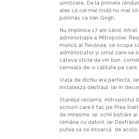
uimitoare. De la primele rânduri 
ales că cei mai mulți nu mai cit
pătimaș ca Van Gogh.
Nu împlinise 17 ani când, intrat 
administrație a Mitropoliei. Re
muncă al fiecăruia, se ocupa să
administrator și omul care se 
câteva sticle de vin bun, corne
cerneală de-o calitate pe care
Viața de dichiu era perfectă, ia
instalează desfrâul, iar în de
Starețul reclamă, mitropolitul î
scrisori care îl fac pe Prea Îna
de miresme, iar ochii bătrâni a
rămâne cu datorii, iar Desfrâna
putea să se întoarcă de acolo 