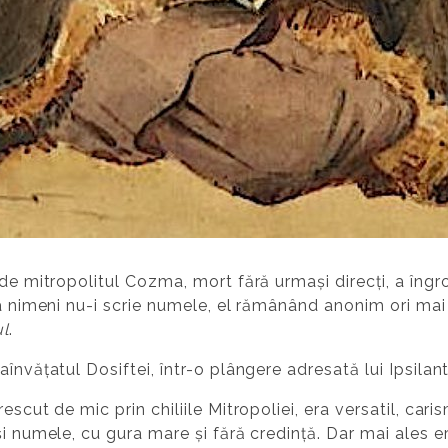
de mitropolitul Cozma, mort fără urmași direcți, a îngro
uia nimeni nu-i scrie numele, el rămânând anonim ori ma
ul
.
învățatul Dosiftei, într-o plângere adresată lui Ipsilanti
escut de mic prin chiliile Mitropoliei, era versatil, cari
i numele, cu gura mare și fără credință. Dar mai ales era