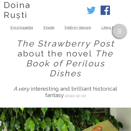
Doina
Ruști
Enciclopedia
Eliade
Întâlniri literare
Litera MOV
The Strawberry Post
about the novel
The
Book of Perilous
Dishes
A very
interesting and brilliant historical
fantasy
(2022-12-11)