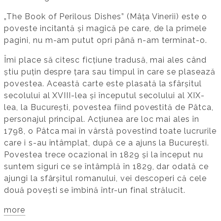
„The Book of Perilous Dishes” (Mâța Vinerii) este o
poveste incitantă și magică pe care, de la primele
pagini, nu m-am putut opri până n-am terminat-o.
Îmi place să citesc ficțiune tradusă, mai ales când
știu puțin despre țara sau timpul în care se plasează
povestea. Această carte este plasată la sfârșitul
secolului al XVIII-lea și începutul secolului al XIX-
lea, la București, povestea fiind povestită de Pâtca,
personajul principal. Acțiunea are loc mai ales în
1798, o Pâtca mai în vârstă povestind toate lucrurile
care i s-au întâmplat, după ce a ajuns la București.
Povestea trece ocazional în 1829 și la început nu
suntem siguri ce se întâmplă în 1829, dar odată ce
ajungi la sfârșitul romanului, vei descoperi că cele
două povești se îmbină într-un final strălucit.
more