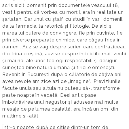
scris aici), pomenit prin documentele veacului 18,
vestit pentru că vorbea cu morții, era în realitate un
șarlatan. Dar unul cu ștaif, cu studii în varii domenii,
de la farmacie, la retorică și filologie. De aici și
marea lui putere de convingere, fie prin cuvinte, fie
prin diverse preparate chimice, care băgau frica în
oameni. Auzise vag despre scrieri care contraziceau
doctrina creștină, auzise despre îndoielile mai vechi
și mai noi ale unor teologi respectabili și desigur
cunoștea bine natura umană și firicile omenești.
Revenit în București după o călătorie de câțiva ani,
avea nevoie am zice azi de „imagine”. Previziunile
făcute unuia sau altuia nu puteau să-l transforme
peste noapte în vedetă. Deși anticipase
îmbolnăvirea unui negustor și adusese mai multe
mesaje de pe lumea cealaltă, era încă un om din
mulțime și-atât.
Într-o noapte, după ce citise dintr-un tom de