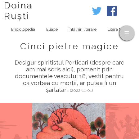
Doina
Ruști
Enciclopedia
Eliade
Întâlniri literare
Litera MOV
Cinci pietre magice
Desigur spiritistul Perticari (despre care
am mai scris aici), pomenit prin
documentele veacului 18, vestit pentru
că vorbea cu morții, ar putea fi un
șarlatan.
(2022-11-01)