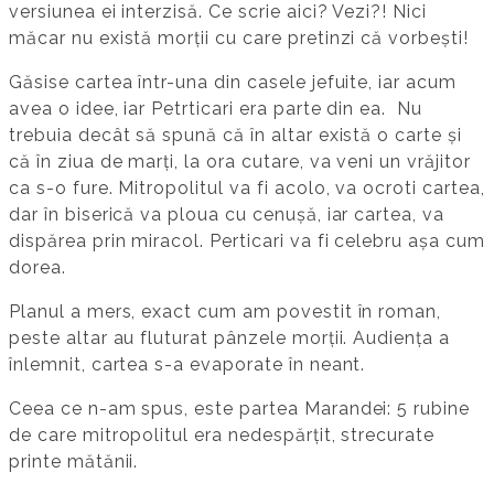
versiunea ei interzisă. Ce scrie aici? Vezi?! Nici
măcar nu există morții cu care pretinzi că vorbești!
Găsise cartea într-una din casele jefuite, iar acum
avea o idee, iar Petrticari era parte din ea. Nu
trebuia decât să spună că în altar există o carte și
că în ziua de marți, la ora cutare, va veni un vrăjitor
ca s-o fure. Mitropolitul va fi acolo, va ocroti cartea,
dar în biserică va ploua cu cenușă, iar cartea, va
dispărea prin miracol. Perticari va fi celebru așa cum
dorea.
Planul a mers, exact cum am povestit în roman,
peste altar au fluturat pânzele morții. Audiența a
înlemnit, cartea s-a evaporate în neant.
Ceea ce n-am spus, este partea Marandei: 5 rubine
de care mitropolitul era nedespărțit, strecurate
printe mătănii.