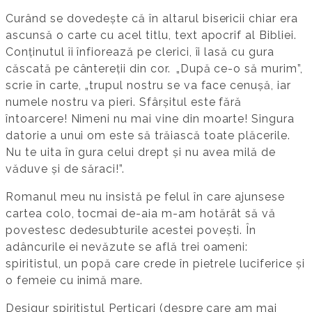
Curând se dovedește că în altarul bisericii chiar era
ascunsă o carte cu acel titlu, text apocrif al Bibliei.
Conținutul îi înfiorează pe clerici, îi lasă cu gura
căscată pe cântereții din cor. „După ce-o să murim”,
scrie în carte, „trupul nostru se va face cenușă, iar
numele nostru va pieri. Sfârșitul este fără
întoarcere! Nimeni nu mai vine din moarte! Singura
datorie a unui om este să trăiască toate plăcerile.
Nu te uita în gura celui drept și nu avea milă de
văduve și de săraci!”.
Romanul meu nu insistă pe felul în care ajunsese
cartea colo, tocmai de-aia m-am hotărât să vă
povestesc dedesubturile acestei povești. În
adâncurile ei nevăzute se află trei oameni:
spiritistul, un popă care crede în pietrele luciferice și
o femeie cu inimă mare.
Desigur spiritistul Perticari (despre care am mai