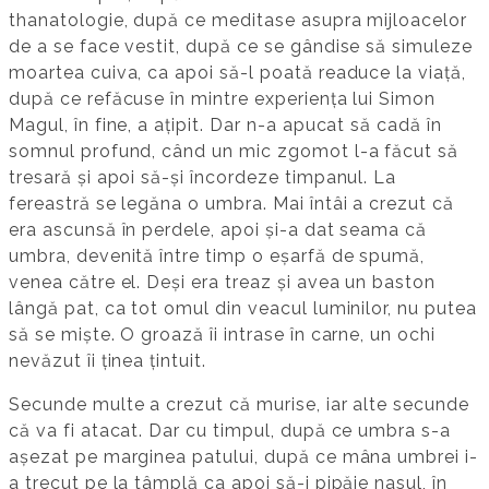
thanatologie, după ce meditase asupra mijloacelor
de a se face vestit, după ce se gândise să simuleze
moartea cuiva, ca apoi să-l poată readuce la viață,
după ce refăcuse în mintre experiența lui Simon
Magul, în fine, a ațipit. Dar n-a apucat să cadă în
somnul profund, când un mic zgomot l-a făcut să
tresară și apoi să-și încordeze timpanul. La
fereastră se legăna o umbra. Mai întâi a crezut că
era ascunsă în perdele, apoi și-a dat seama că
umbra, devenită între timp o eșarfă de spumă,
venea către el. Deși era treaz și avea un baston
lângă pat, ca tot omul din veacul luminilor, nu putea
să se miște. O groază îi intrase în carne, un ochi
nevăzut îi ținea țintuit.
Secunde multe a crezut că murise, iar alte secunde
că va fi atacat. Dar cu timpul, după ce umbra s-a
așezat pe marginea patului, după ce mâna umbrei i-
a trecut pe la tâmplă ca apoi să-i pipăie nasul, în