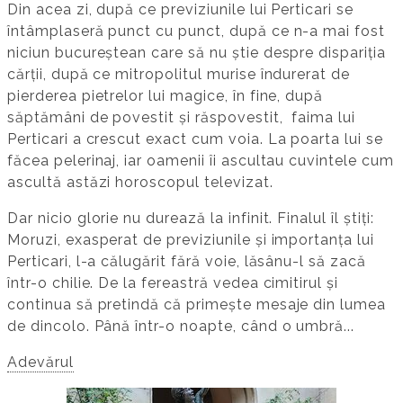
Din acea zi, după ce previziunile lui Perticari se
întâmplaseră punct cu punct, după ce n-a mai fost
niciun bucureștean care să nu știe despre dispariția
cărții, după ce mitropolitul murise îndurerat de
pierderea pietrelor lui magice, în fine, după
săptămâni de povestit și răspovestit, faima lui
Perticari a crescut exact cum voia. La poarta lui se
făcea pelerinaj, iar oamenii îi ascultau cuvintele cum
ascultă astăzi horoscopul televizat.
Dar nicio glorie nu durează la infinit. Finalul îl știți:
Moruzi, exasperat de previziunile și importanța lui
Perticari, l-a călugărit fără voie, lăsânu-l să zacă
într-o chilie. De la fereastră vedea cimitirul și
continua să pretindă că primește mesaje din lumea
de dincolo. Până într-o noapte, când o umbră...
Adevărul