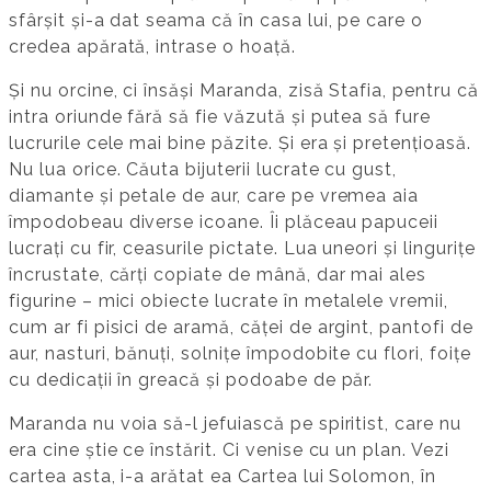
sfârșit și-a dat seama că în casa lui, pe care o
credea apărată, intrase o hoață.
Și nu orcine, ci însăși Maranda, zisă Stafia, pentru că
intra oriunde fără să fie văzută și putea să fure
lucrurile cele mai bine păzite. Și era și pretențioasă.
Nu lua orice. Căuta bijuterii lucrate cu gust,
diamante și petale de aur, care pe vremea aia
împodobeau diverse icoane. Îi plăceau papuceii
lucrați cu fir, ceasurile pictate. Lua uneori și lingurițe
încrustate, cărți copiate de mână, dar mai ales
figurine – mici obiecte lucrate în metalele vremii,
cum ar fi pisici de aramă, căței de argint, pantofi de
aur, nasturi, bănuți, solnițe împodobite cu flori, foițe
cu dedicații în greacă și podoabe de păr.
Maranda nu voia să-l jefuiască pe spiritist, care nu
era cine știe ce înstărit. Ci venise cu un plan. Vezi
cartea asta, i-a arătat ea Cartea lui Solomon, în