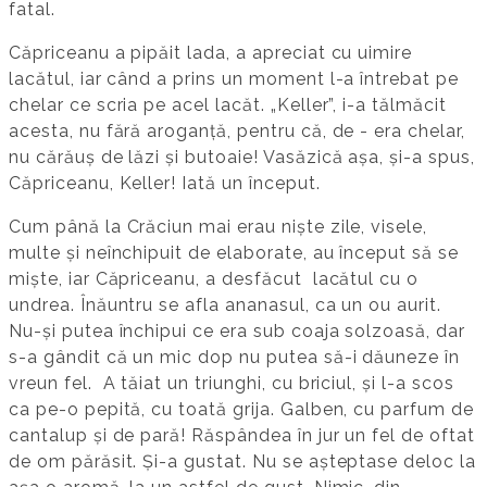
fatal.
Căpriceanu a pipăit lada, a apreciat cu uimire
lacătul, iar când a prins un moment l-a întrebat pe
chelar ce scria pe acel lacăt. „Keller”, i-a tălmăcit
acesta, nu fără aroganță, pentru că, de - era chelar,
nu cărăuș de lăzi și butoaie! Vasăzică așa, și-a spus,
Căpriceanu, Keller! Iată un început.
Cum până la Crăciun mai erau niște zile, visele,
multe și neînchipuit de elaborate, au început să se
miște, iar Căpriceanu, a desfăcut lacătul cu o
undrea. Înăuntru se afla ananasul, ca un ou aurit.
Nu-și putea închipui ce era sub coaja solzoasă, dar
s-a gândit că un mic dop nu putea să-i dăuneze în
vreun fel. A tăiat un triunghi, cu briciul, și l-a scos
ca pe-o pepită, cu toată grija. Galben, cu parfum de
cantalup și de pară! Răspândea în jur un fel de oftat
de om părăsit. Și-a gustat. Nu se așteptase deloc la