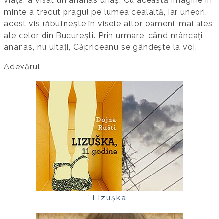
viață, a visat un ananas uriaș. Cu această imagine în
minte a trecut pragul pe lumea cealaltă, iar uneori,
acest vis răbufnește în visele altor oameni, mai ales
ale celor din București. Prin urmare, când mâncați
ananas, nu uitați, Căpriceanu se gândește la voi.
Adevărul
Lizușka