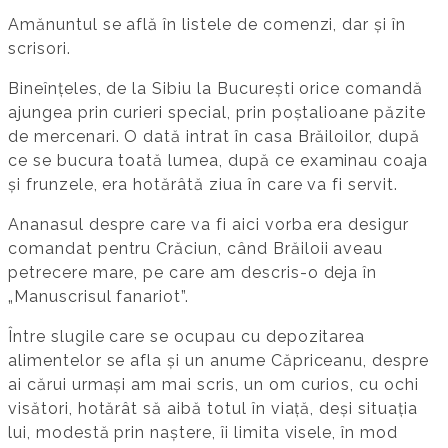
Amănuntul se află în listele de comenzi, dar și în
scrisori.
Bineînțeles, de la Sibiu la București orice comandă
ajungea prin curieri special, prin poștalioane păzite
de mercenari. O dată intrat în casa Brăiloilor, după
ce se bucura toată lumea, după ce examinau coaja
și frunzele, era hotărâtă ziua în care va fi servit.
Ananasul despre care va fi aici vorba era desigur
comandat pentru Crăciun, când Brăiloii aveau
petrecere mare, pe care am descris-o deja în
„Manuscrisul fanariot”.
Între slugile care se ocupau cu depozitarea
alimentelor se afla și un anume Căpriceanu, despre
ai cărui urmași am mai scris, un om curios, cu ochi
visători, hotărât să aibă totul în viață, deși situația
lui, modestă prin naștere, îi limita visele, în mod