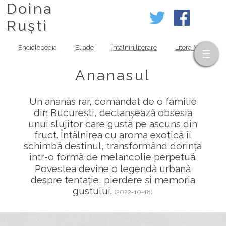
Doina
Ruști
Enciclopedia
Eliade
Întâlniri literare
Litera MOV
Ananasul
Un ananas rar, comandat de o familie
din București, declanșează obsesia
unui slujitor care gustă pe ascuns din
fruct. Întâlnirea cu aroma exotică îi
schimbă destinul, transformând dorința
într‑o formă de melancolie perpetuă.
Povestea devine o legendă urbană
despre tentație, pierdere și memoria
gustului.
(2022-10-18)