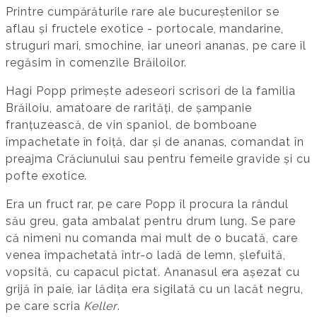
Printre cumpărăturile rare ale bucureștenilor se
aflau și fructele exotice - portocale, mandarine,
struguri mari, smochine, iar uneori ananas, pe care îl
regăsim în comenzile Brăiloilor.
Hagi Popp primește adeseori scrisori de la familia
Brăiloiu, amatoare de rarități, de șampanie
franțuzească, de vin spaniol, de bomboane
împachetate în foiță, dar și de ananas, comandat în
preajma Crăciunului sau pentru femeile gravide și cu
pofte exotice.
Era un fruct rar, pe care Popp îl procura la rândul
său greu, gata ambalat pentru drum lung. Se pare
că nimeni nu comanda mai mult de o bucată, care
venea împachetată într-o ladă de lemn, șlefuită,
vopsită, cu capacul pictat. Ananasul era așezat cu
grijă în paie, iar lădița era sigilată cu un lacăt negru,
pe care scria
Keller
.