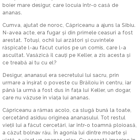
boier mare desigur, care locuia într-o casă de
ananas.
Cumva, ajutat de noroc, Căpriceanu a ajuns la Sibiu.
N-avea acte, era fugar și din primele ceasuri a fost
arestat. Totuși, ochii lui arzători și cuvintele
răspicate l-au făcut curios pe un comis, care l-a
ascultat. Vasăzică îl cauți pe Keller, a zis acesta și
ce treabă ai tu cu el?
Desigur, ananasul era secretului lui sacru, prin
urmare a înșirat o poveste cu Brăiloiu în centru, iar
până la urmă a fost dus în fața lui Keller, un dogar,
care nu văzuse în viața lui ananas.
Căpriceanu a rămas acolo, ca slugă bună la toate,
cercetând asiduu originea ananasului. Tot restul
vieții lui a făcut cercetări, iar într-o toamnă ploioasă,
a căzut bolnav rău. În agonia lui dintre moarte și