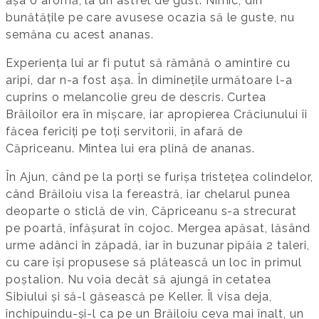
așa o aromă, la un astfel de gust. Nimic, din
bunătățile pe care avusese ocazia să le guste, nu
semăna cu acest ananas.
Experiența lui ar fi putut să rămână o amintire cu
aripi, dar n-a fost așa. În diminețile următoare l-a
cuprins o melancolie greu de descris. Curtea
Brăiloilor era în mișcare, iar apropierea Crăciunului îi
făcea fericiți pe toți servitorii, în afară de
Căpriceanu. Mintea lui era plină de ananas.
În Ajun, când pe la porți se furișa tristețea colindelor,
când Brăiloiu visa la fereastră, iar chelarul punea
deoparte o sticlă de vin, Căpriceanu s-a strecurat
pe poartă, înfășurat în cojoc. Mergea apăsat, lăsând
urme adânci în zăpadă, iar în buzunar pipăia 2 taleri,
cu care își propusese să plătească un loc în primul
poștalion. Nu voia decât să ajungă în cetatea
Sibiului și să-l găsească pe Keller. Îl visa deja,
închipuindu-și-l ca pe un Brăiloiu ceva mai înalt, un