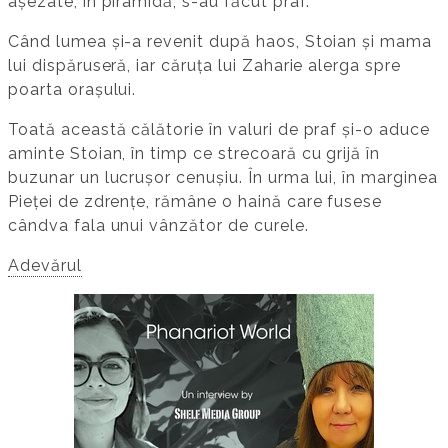
așezate, în piramidă, s-au făcut praf.
Când lumea și-a revenit după haos, Stoian și mama
lui dispăruseră, iar căruța lui Zaharie alerga spre
poarta orașului.
Toată această călătorie în valuri de praf și-o aduce
aminte Stoian, în timp ce strecoară cu grijă în
buzunar un lucrușor cenușiu. În urma lui, în marginea
Pieței de zdrențe, rămâne o haină care fusese
cândva fala unui vânzător de curele.
Adevărul