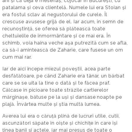
ani și că deja e meseriaș, cojocar în București, cu
patalama și ceva clientelă. Numele lui era Stoian și
era fostul sclav al negustorului de curele. Îl
crescuse avusese grijă de el. Iar acum, în semn de
recunoștință, se oferea să plătească toate
cheltuielile de înmormântare și ce mai era. În
schimb, voia haina veche așa putrezită cum se afla,
ca să-i amintească de Zaharie, care fusese un om
cum mai rar.
Iar de aici începe miezul poveștii, acea parte
desfătătoare, pe când Zaharie era tânăr, un bărbat
care se se uita la tine o dată și te făcea praf.
Călcase în picioare toate străzile cartierelor
mărginașe, bătuse pe la uși și dansase noapte pe
plajă. Învârtea multe și știa multă lumea.
Averea lui era o căruță plină de lucruri utile, cutii,
ascunzători săpate în oiște și chichițe în care își
ținea banii și actele, iar mai presus de toate o