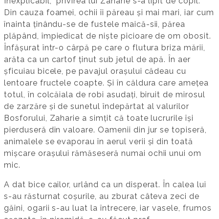
Inexplicabil, privirea lui Zaharie s-a lipit de copil.
Din cauza foamei, ochii îi păreau și mai mari, iar cum
înainta ținându-se de fustele maică-sii, părea
plăpând, împiedicat de niște picioare de om obosit.
Înfășurat într-o cârpă pe care o flutura briza mării,
arăta ca un cartof ținut sub jetul de apă. În aer
șficuiau bicele, pe pavajul orașului cădeau cu
lentoare fructele coapte. Și în căldura care amețea
totul, în colcăiala de robi asudați, biruit de mirosul
de zarzăre și de sunetul îndepărtat al valurilor
Bosforului, Zaharie a simțit că toate lucrurile își
pierduseră din valoare. Oamenii din jur se topiseră,
animalele se evaporau în aerul verii și din toată
mișcare orașului rămăseseră numai ochii unui om
mic.
A dat bice cailor, urlând ca un disperat. În calea lui
s-au răsturnat coșurile, au zburat câteva zeci de
găini, ogarii s-au luat la întrecere, iar vasele, frumos