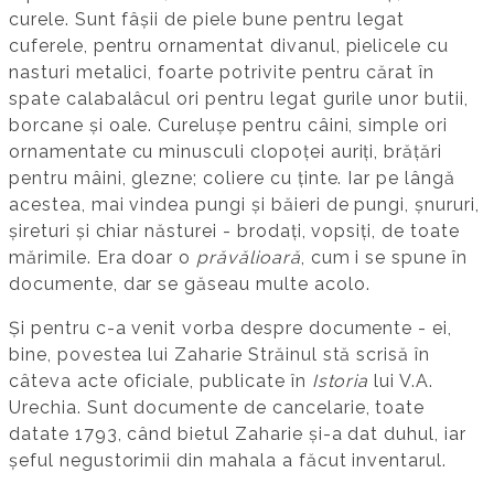
curele. Sunt fâșii de piele bune pentru legat
cuferele, pentru ornamentat divanul, pielicele cu
nasturi metalici, foarte potrivite pentru cărat în
spate calabalâcul ori pentru legat gurile unor butii,
borcane și oale. Curelușe pentru câini, simple ori
ornamentate cu minusculi clopoței auriți, brățări
pentru mâini, glezne; coliere cu ținte. Iar pe lângă
acestea, mai vindea pungi și băieri de pungi, șnururi,
șireturi și chiar năsturei - brodați, vopsiți, de toate
mărimile. Era doar o
prăvălioară
, cum i se spune în
documente, dar se găseau multe acolo.
Și pentru c-a venit vorba despre documente - ei,
bine, povestea lui Zaharie Străinul stă scrisă în
câteva acte oficiale, publicate în
Istoria
lui V.A.
Urechia. Sunt documente de cancelarie, toate
datate 1793, când bietul Zaharie și-a dat duhul, iar
șeful negustorimii din mahala a făcut inventarul.