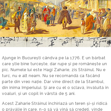
Ajunge în București cândva pe la 1776. E un bărbat
care știe bine turcește, dar rupe și pe românește un
pic. Numele lui este Hagi Zaharie, zis Străinul. Nu e
turc, nu e alt neam. Nu se recomandă ca făcând
parte din vreo nație. Dar vine direct de la Stambul,
din inima Imperiului. Și are cu el o sclavă, învăluită în
voaluri, și un copil în vârstă de 5 ani.
Acest Zaharie Străinul închiriază un teren și-și ridică
o prăvălie în care, n-o să vă vină să credeți, vinde