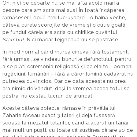
Oh, nici pe departe nu se mai afla acolo marfa
despre care am scris mai sus! În toată încăperea
rămăseseră două-trei lucrușoare - o haină veche,
câteva curele scorojite de vreme și o cutie goală,
pe fundul căreia era scris cu chirilice cuvântul
Stambul
. Nici măcar tejgheaua nu se păstrase.
În mod normal când murea cineva fără testament,
fără urmași, se vindeau bunurile defunctului, pentru
a se plăti ceremonia religioasă și celelalte - pomeni,
rugăciuni, lumânări - fără a căror lumină cadavrul nu
putrezea cuviincios. Dar de data aceasta nu prea
era nimic de vândut, deși la vremea aceea totul se
păstra, nu existau lucruri de aruncat.
Aceste câteva obiecte, rămase în prăvălia lui
Zaharie făceau exact 3 taleri și deja fuseseră
scoase la mezatul telarilor, când a apărut un tânăr,
mai mult un puști, cu toate că susținea că are 20 de