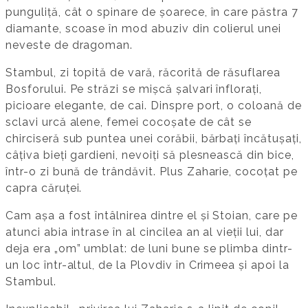
punguliță, cât o spinare de șoarece, în care păstra 7
diamante, scoase în mod abuziv din colierul unei
neveste de dragoman.
Stambul, zi topită de vară, răcorită de răsuflarea
Bosforului. Pe străzi se mișcă șalvari înflorați,
picioare elegante, de cai. Dinspre port, o coloană de
sclavi urcă alene, femei cocoșate de cât se
chirciseră sub puntea unei corăbii, bărbați încătușați,
câțiva bieți gardieni, nevoiți să plesnească din bice,
într-o zi bună de trândăvit. Plus Zaharie, cocoțat pe
capra căruței.
Cam așa a fost întâlnirea dintre el și Stoian, care pe
atunci abia intrase în al cincilea an al vieții lui, dar
deja era „om” umblat: de luni bune se plimba dintr-
un loc într-altul, de la Plovdiv în Crimeea și apoi la
Stambul.