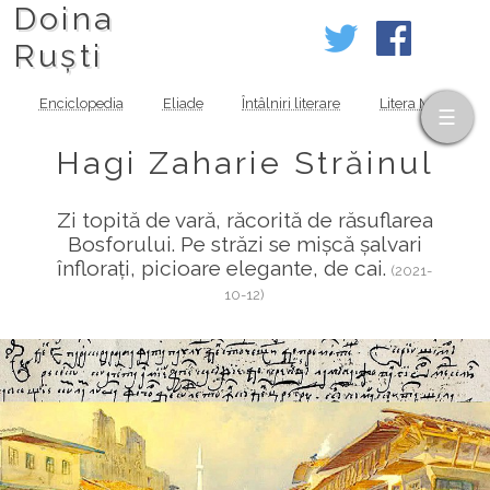
Doina
Ruști
Enciclopedia
Eliade
Întâlniri literare
Litera MOV
Hagi Zaharie Străinul
Zi topită de vară, răcorită de răsuflarea
Bosforului. Pe străzi se mișcă șalvari
înflorați, picioare elegante, de cai.
(2021-
10-12)