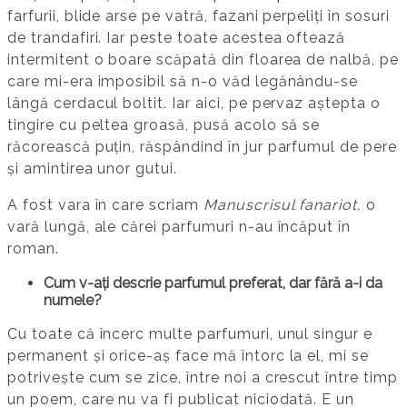
farfurii, blide arse pe vatră, fazani perpeliți în sosuri
de trandafiri. Iar peste toate acestea oftează
intermitent o boare scăpată din floarea de nalbă, pe
care mi-era imposibil să n-o văd legănându-se
lângă cerdacul boltit. Iar aici, pe pervaz aștepta o
tingire cu peltea groasă, pusă acolo să se
răcorească puțin, răspândind în jur parfumul de pere
și amintirea unor gutui.
A fost vara în care scriam
Manuscrisul fanariot,
o
vară lungă, ale cărei parfumuri n-au încăput în
roman.
Cum v-ați descrie parfumul preferat, dar fără a-i da
numele?
Cu toate că încerc multe parfumuri, unul singur e
permanent și orice-aș face mă întorc la el, mi se
potrivește cum se zice, între noi a crescut între timp
un poem, care nu va fi publicat niciodată. E un