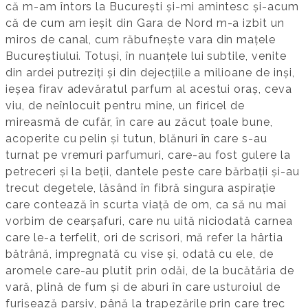
că m-am întors la București și-mi amintesc și-acum
că de cum am ieșit din Gara de Nord m-a izbit un
miros de canal, cum răbufnește vara din mațele
Bucureștiului. Totuși, în nuanțele lui subtile, venite
din ardei putreziți și din dejecțiile a milioane de inși,
ieșea firav adevăratul parfum al acestui oraș, ceva
viu, de neînlocuit pentru mine, un firicel de
mireasmă de cufăr, în care au zăcut țoale bune,
acoperite cu pelin și tutun, blănuri în care s-au
turnat pe vremuri parfumuri, care-au fost gulere la
petreceri și la beții, dantele peste care bărbații și-au
trecut degetele, lăsând în fibră singura aspirație
care contează în scurta viață de om, ca să nu mai
vorbim de cearșafuri, care nu uită niciodată carnea
care le-a terfelit, ori de scrisori, mă refer la hârtia
bătrână, impregnată cu vise și, odată cu ele, de
aromele care-au plutit prin odăi, de la bucătăria de
vară, plină de fum și de aburi în care usturoiul de
furișează parșiv, până la trapezările prin care trec