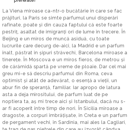
preferate?
La Viena miroase ca-ntr-o bucătărie în care se fac
prăjituri, la Paris se simte parfumul unui disperări
rafinate, poate și din cauza faptului că este foarte
pestriț, asaltat de imigranți ori de lume în trecere. În
Beijing e un miros de muncă asiduă, cu toate
lucrurile care decurg de-aici, la Madrid e un parfum
înalt, păstrat în șipuri străvechi, Barcelona miroase a
tinerețe. În Moscova e un miros fieros, de metrou și
de cărămidă spartă pe vreme de ploaie. Dar cel mai
greu mi-e să descriu parfumul din Roma, ceva
optimist și atât de adevărat, o esență a vieții, un
abur fin de speranță, familiar. Iar apropo de latura
asta a deja mirositului, de parfum luat de pe
noptiera ta, aș mi trece aici și Istanbulul, dacă nu s-
ar fi acoperit între timp de nori. În Sicilia miroase a
dragoste, a corpuri îmbrățișate, în Creta e un parfum
de pergament vechi, în Sardinia, mai ales la Cagliari,
te trag de nas pietrele din care au izvorât cândva