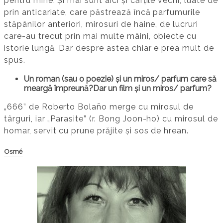
pentru mine. Și mai sunt aici și cărțile vechi, luate de
prin anticariate, care păstrează încă parfumurile
stăpânilor anteriori, mirosuri de haine, de lucruri
care-au trecut prin mai multe mâini, obiecte cu
istorie lungă. Dar despre astea chiar e prea mult de
spus.
Un roman (sau o poezie) și un miros/ parfum care să
meargă împreună?Dar un film și un miros/ parfum?
„666” de Roberto Bolaño merge cu mirosul de
târguri, iar „Parasite” (r. Bong Joon-ho) cu mirosul de
homar, servit cu prune prăjite și sos de hrean.
Osmé