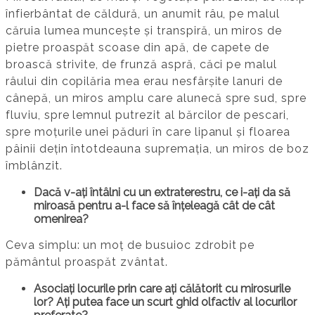
înfierbântat de căldură, un anumit râu, pe malul
căruia lumea muncește și transpiră, un miros de
pietre proaspăt scoase din apă, de capete de
broască strivite, de frunză aspră, căci pe malul
râului din copilăria mea erau nesfârșite lanuri de
cânepă, un miros amplu care alunecă spre sud, spre
fluviu, spre lemnul putrezit al bărcilor de pescari,
spre moțurile unei păduri în care lipanul și floarea
pâinii dețin întotdeauna supremația, un miros de boz
îmblânzit.
Dacă v-ați întâlni cu un extraterestru, ce i-ați da să
miroasă pentru a-l face să înțeleagă cât de cât
omenirea?
Ceva simplu: un moț de busuioc zdrobit pe
pământul proaspăt zvântat.
Asociați locurile prin care ați călătorit cu mirosurile
lor? Ați putea face un scurt ghid olfactiv al locurilor