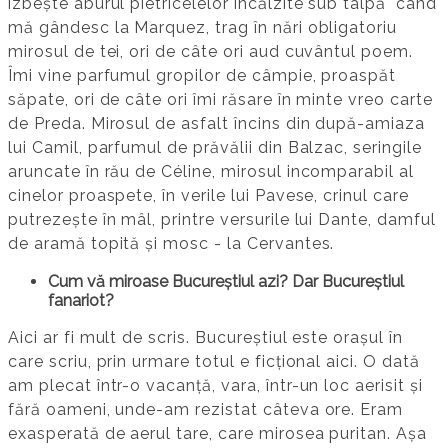
izbește aburul pietricelelor încălzite sub talpă când
mă gândesc la Marquez, trag în nări obligatoriu
mirosul de tei, ori de câte ori aud cuvântul poem.
Îmi vine parfumul gropilor de câmpie, proaspăt
săpate, ori de câte ori îmi răsare în minte vreo carte
de Preda. Mirosul de asfalt încins din după-amiaza
lui Camil, parfumul de prăvălii din Balzac, seringile
aruncate în rău de Céline, mirosul incomparabil al
cinelor proaspete, în verile lui Pavese, crinul care
putrezește în mâl, printre versurile lui Dante, damful
de aramă topită și mosc - la Cervantes.
Cum vă miroase Bucureștiul azi? Dar Bucureștiul
fanariot?
Aici ar fi mult de scris. Bucureștiul este orașul în
care scriu, prin urmare totul e ficțional aici. O dată
am plecat într-o vacanță, vara, într-un loc aerisit și
fără oameni, unde-am rezistat câteva ore. Eram
exasperată de aerul tare, care mirosea puritan. Așa