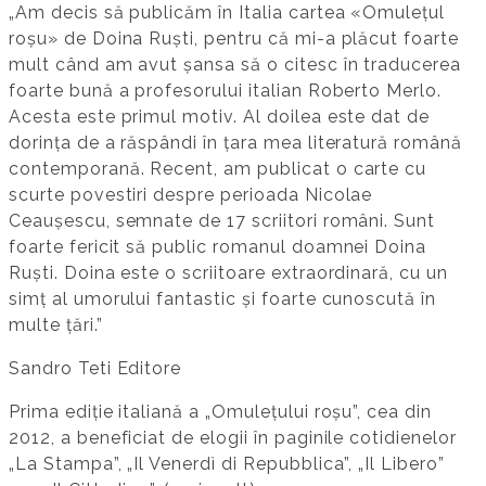
„Am decis să publicăm în Italia cartea «Omulețul
roșu» de Doina Ruști, pentru că mi-a plăcut foarte
mult când am avut șansa să o citesc în traducerea
foarte bună a profesorului italian Roberto Merlo.
Acesta este primul motiv. Al doilea este dat de
dorința de a răspândi în țara mea literatură română
contemporană. Recent, am publicat o carte cu
scurte povestiri despre perioada Nicolae
Ceaușescu, semnate de 17 scriitori români. Sunt
foarte fericit să public romanul doamnei Doina
Ruști. Doina este o scriitoare extraordinară, cu un
simț al umorului fantastic și foarte cunoscută în
multe țări.”
Sandro Teti Editore
Prima ediție italiană a „Omulețului roșu”, cea din
2012, a beneficiat de elogii în paginile cotidienelor
„La Stampa”, „Il Venerdì di Repubblica”, „Il Libero”