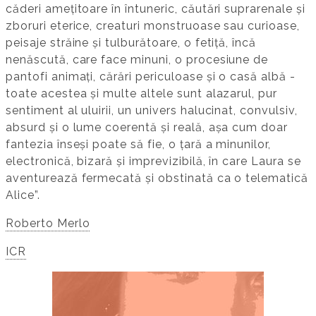
căderi amețitoare în întuneric, căutări suprarenale și
zboruri eterice, creaturi monstruoase sau curioase,
peisaje străine și tulburătoare, o fetiță, încă
nenăscută, care face minuni, o procesiune de
pantofi animați, cărări periculoase și o casă albă -
toate acestea și multe altele sunt alazarul, pur
sentiment al uluirii, un univers halucinat, convulsiv,
absurd și o lume coerentă și reală, așa cum doar
fantezia înseși poate să fie, o țară a minunilor,
electronică, bizară și imprevizibilă, în care Laura se
aventurează fermecată și obstinată ca o telematică
Alice”.
Roberto Merlo
ICR