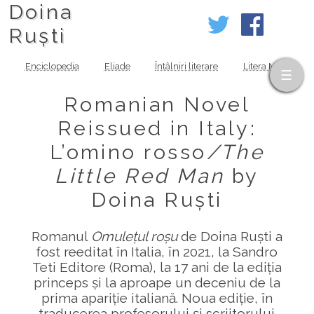
Doina
Ruști
Enciclopedia
Eliade
Întâlniri literare
Litera MOV
Romanian Novel
Reissued in Italy:
L’omino rosso
/The
Little Red Man
by
Doina Ruști
Romanul
Omulețul roșu
de Doina Ruști a
fost reeditat în Italia, în 2021, la Sandro
Teti Editore (Roma), la 17 ani de la ediția
princeps și la aproape un deceniu de la
prima apariție italiană. Noua ediție, în
traducerea profesorului și scriitorului