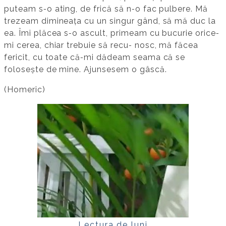
puteam s‐o ating, de frică să n‐o fac pulbere. Mă
trezeam dimineaţa cu un singur gând, să mă duc la
ea. Îmi plăcea s‐o ascult, primeam cu bucurie orice‐
mi cerea, chiar trebuie să recu‐ nosc, mă făcea
fericit, cu toate că‐mi dădeam seama că se
folosește de mine. Ajunsesem o gâscă.
(Homeric)
Lectura de luni