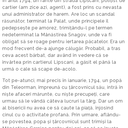
În anul 1794, un fante din strada Lipscani, polițist de
cartier (am zice azi, agent), a fost prins cu nevasta
unui administrator de harem. Are loc un scandal
răsunător, terminat la Palat, unde principele îl
pedepsește pe amorez, trimițându-l pe termen
nedeterminat la Mânăstirea Snagov, unde va fi
obligat să se roage pentru iertarea păcatelor. Era un
mod frecvent de-a ajunge călugăr. Probabil, a tras
ceva acest bărbat, dar având în vedere că se
învârtea prin cartierul Lipscani, a găsit el până la
urmă o cale să scape de-acolo.
Tot pe-atunci, mai precis în ianuarie, 1794, un popă
din Teleorman, împreună cu țârcovnicul său, intră în
niște afaceri mărunte, cu niște precupeți, care
urmau să le vândă câteva lucruri la târg. Dar un om
al bisericii nu avea ce să caute la piață, înjosind
cinul cu o activitate profană. Prin urmare, aflându-
se povestea, popa și țârcovnicul sunt trimiși la