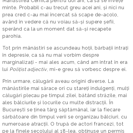
Mânăstirea Cernica pentru doi ani, ca să se învețe
minte. Probabil c-au trecut greu acei ani, și nici nu
prea cred c-au mai încercat să scape de-acolo,
având în vedere că nu voiau să-și supere șefii,
sperând ca la un moment dat să-și recapete
parohia.
Tot prin mânăstiri se ascundeau hoții, bărbații intrați
în depresie, ca să nu mai vorbim despre
marginalizați - mai ales acum, când am intrat în era
lui
Polițist adjectiv
, mi-e greu să vorbesc despre ei.
Prin urmare, călugării aveau origini diverse. La
mânăstirile mai sărace ori cu stareți indulgenți, mulți
călugări plecau pe timpul zilei, bătând străzile, mai
ales bâlciurile și locurile cu multe distracții. În
București se ținea târg săptămânal, iar la fiecare
sărbătoare din timpul verii se organizau bâlciuri, cu
numeroase atracții. O trupă de actori francezi, tot
pe la finele secolului al 18-lea, obținuse un permis