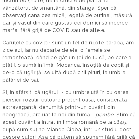
lucruri obișnuite, de la crucile de piatră, la
vânzătorul de smântână, din stânga. Sper că
observați cana cea mică, legată de putinei, măsură,
dar și vasul din care gustau cei dornici să încerce
marfa, fără grijă de COVID sau de altele.
Căruțele cu coviltir sunt un fel de rulote-tarabă, am
zice azi, iar nu departe de ele, o femeie se
remontează, dând pe gât un țoi de țuică, pe care a
plătit o sumă infimă. Mocanca, însoțită de copil și
de-o călugăriță, se uită după chilipiruri, la umbra
pălăriei de pai.
Și, în sfârșit, călugărul! - cu umbreluță în culoarea
piersicii rozulii, culoare pretențioasă, considerată
extravagantă, denumită printr-un cuvânt din
neogreacă, preluat la noi din turcă -
pembé
. Știm că
acest cuvânt a intrat în limba română pe la 1845,
după cum suține Mianda Cioba, într-un studiu doct,
despre culori. Așa că putem să spunem fără grijă că