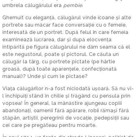
umbrela călugărului era
pembie
.
Ghemuit cu eleganță, călugărul vinde icoane și alte
portrete sau măcar face conversație cu o femeie,
interesată de un portret. După felul în care femeia
examinează lucrarea, dar și după elocvența
întipărită pe figura călugărului ne dăm seama că el
este negustorul, poate și pictorul. Ce căuta un
călugăr la târg, cu portrete pictate (pe hârtie
groasă, după toate aparențele, confecționată
manual)? Unde și cum le pictase?
Viața călugărilor n-a fost niciodată ușoară. Să nu vi-
l închipuiți stând în chilie și trăgând cu pensula prin
vopsea! În general, la mânăstire ajungeau copiii
abandonați, oamenii fără apărare, robii rămași fără
stăpân, artiștii, peregrinii de vocație, pedepsiții sau
cei care pe pregăteau pentru moarte.