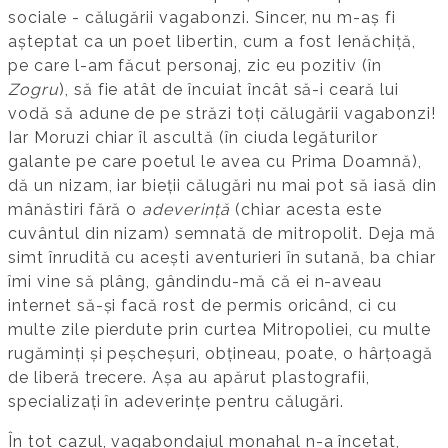
sociale - călugării vagabonzi. Sincer, nu m-aș fi
așteptat ca un poet libertin, cum a fost Ienăchiță,
pe care l-am făcut personaj, zic eu pozitiv (în
Zogru
), să fie atât de încuiat încât să-i ceară lui
vodă să adune de pe străzi toți călugării vagabonzi!
Iar Moruzi chiar îl ascultă (în ciuda legăturilor
galante pe care poetul le avea cu Prima Doamnă),
dă un nizam, iar bieții călugări nu mai pot să iasă din
mânăstiri fără o
adeverință
(chiar acesta este
cuvântul din nizam) semnată de mitropolit. Deja mă
simt înrudită cu acești aventurieri în sutană, ba chiar
îmi vine să plâng, gândindu-mă că ei n-aveau
internet să-și facă rost de permis oricând, ci cu
multe zile pierdute prin curtea Mitropoliei, cu multe
rugăminți și peșcheșuri, obțineau, poate, o hârțoagă
de liberă trecere. Așa au apărut plastografii,
specializați în adeverințe pentru călugări.
În tot cazul, vagabondajul monahal n-a încetat,