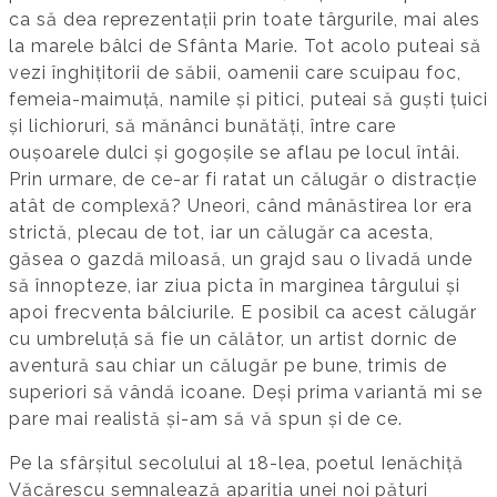
ca să dea reprezentații prin toate târgurile, mai ales
la marele bâlci de Sfânta Marie. Tot acolo puteai să
vezi înghițitorii de săbii, oamenii care scuipau foc,
femeia-maimuță, namile și pitici, puteai să guști țuici
și lichioruri, să mănânci bunătăți, între care
oușoarele dulci și gogoșile se aflau pe locul întâi.
Prin urmare, de ce-ar fi ratat un călugăr o distracție
atât de complexă? Uneori, când mânăstirea lor era
strictă, plecau de tot, iar un călugăr ca acesta,
găsea o gazdă miloasă, un grajd sau o livadă unde
să înnopteze, iar ziua picta în marginea târgului și
apoi frecventa bâlciurile. E posibil ca acest călugăr
cu umbreluță să fie un călător, un artist dornic de
aventură sau chiar un călugăr pe bune, trimis de
superiori să vândă icoane. Deși prima variantă mi se
pare mai realistă și-am să vă spun și de ce.
Pe la sfârșitul secolului al 18-lea, poetul Ienăchiță
Văcărescu semnalează apariția unei noi pături