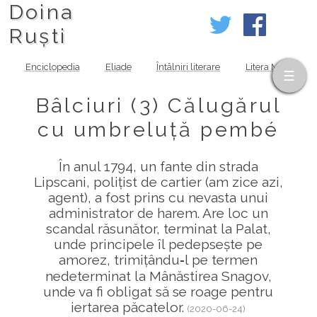
Doina
Ruști
Enciclopedia
Eliade
Întâlniri literare
Litera MOV
Bâlciuri (3) Călugărul
cu umbreluță pembé
În anul 1794, un fante din strada
Lipscani, polițist de cartier (am zice azi,
agent), a fost prins cu nevasta unui
administrator de harem. Are loc un
scandal răsunător, terminat la Palat,
unde principele îl pedepsește pe
amorez, trimițându‑l pe termen
nedeterminat la Mânăstirea Snagov,
unde va fi obligat să se roage pentru
iertarea păcatelor.
(2020-06-24)