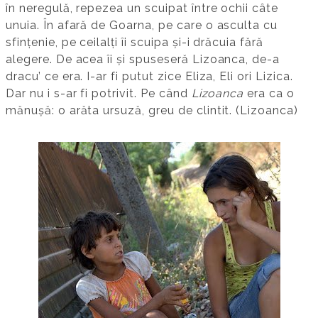
în neregulă, repezea un scuipat între ochii câte
unuia. În afară de Goarna, pe care o asculta cu
sfințenie, pe ceilalți îi scuipa și-i drăcuia fără
alegere. De acea îi și spuseseră Lizoanca, de-a
dracu’ ce era. I-ar fi putut zice Eliza, Eli ori Lizica.
Dar nu i s-ar fi potrivit. Pe când
Lizoanca
era ca o
mănușă: o arăta ursuză, greu de clintit. (Lizoanca)