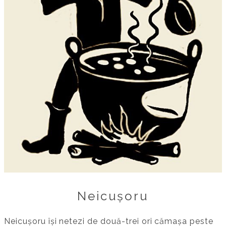
Neicușoru
Neicușoru își netezi de două-trei ori cămașa peste