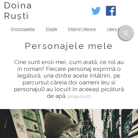
Doina
Ruști
Enciclopedia
Eliade
Întâlniri literare
Litera MOV
Personajele mele
Cine sunt eroii mei, cum arată, ce rol au
în roman? Fiecare personaj exprimă o
legătură, una dintre acele întâlniri, pe
parcursul căreia doi oameni (eu si
personajul) au locuit în aceeași picătură
de apă.
(2019-02-27)