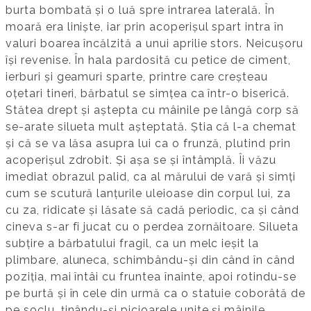
burta bombată și o luă spre intrarea laterală. În
moară era liniște, iar prin acoperișul spart intra în
valuri boarea încălzită a unui aprilie stors. Neicușoru
își revenise. În hala pardosită cu petice de ciment,
ierburi și geamuri sparte, printre care creșteau
oțetari tineri, bărbatul se simțea ca într-o biserică.
Stătea drept și aștepta cu mâinile pe lângă corp să
se-arate silueta mult așteptată. Știa că l-a chemat
și că se va lăsa asupra lui ca o frunză, plutind prin
acoperișul zdrobit. Și așa se și întâmplă. Îi văzu
imediat obrazul palid, ca al mărului de vară și simți
cum se scutură lanțurile uleioase din corpul lui, za
cu za, ridicate și lăsate să cadă periodic, ca și când
cineva s-ar fi jucat cu o perdea zornăitoare. Silueta
subțire a bărbatului fragil, ca un melc ieșit la
plimbare, aluneca, schimbându-și din când în când
poziția, mai întâi cu fruntea înainte, apoi rotindu-se
pe burtă și în cele din urmă ca o statuie coborâtă de
pe soclu, ținându-și picioarele unite și mâinile