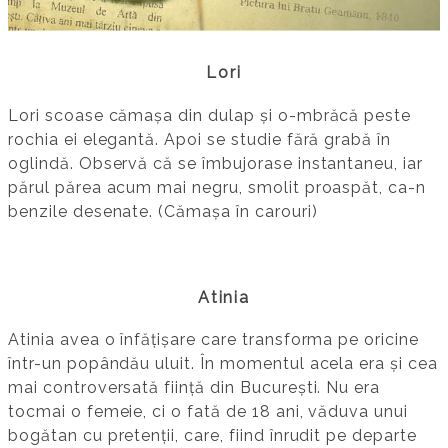
Lori
Lori scoase cămașa din dulap și o-mbrăcă peste
rochia ei elegantă. Apoi se studie fără grabă în
oglindă. Observă că se îmbujorase instantaneu, iar
părul părea acum mai negru, smolit proaspăt, ca-n
benzile desenate. (Cămașa în carouri)
Atinia
Atinia avea o înfățișare care transforma pe oricine
într-un popândău uluit. În momentul acela era și cea
mai controversată ființă din București. Nu era
tocmai o femeie, ci o fată de 18 ani, văduva unui
bogătan cu pretenții, care, fiind înrudit pe departe