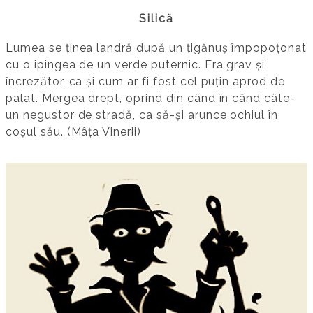
Silică
Lumea se ținea landră după un țigănuș împopoțonat
cu o ipingea de un verde puternic. Era grav și
încrezător, ca și cum ar fi fost cel puțin aprod de
palat. Mergea drept, oprind din când în când câte-
un negustor de stradă, ca să-și arunce ochiul în
coșul său. (Mâța Vinerii)