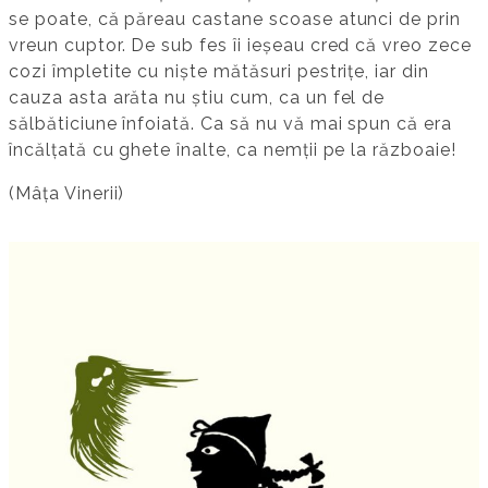
se poate, că păreau castane scoase atunci de prin
vreun cuptor. De sub fes îi ieșeau cred că vreo zece
cozi împletite cu niște mătăsuri pestrițe, iar din
cauza asta arăta nu știu cum, ca un fel de
sălbăticiune înfoiată. Ca să nu vă mai spun că era
încălțată cu ghete înalte, ca nemții pe la războaie!
(Mâța Vinerii)