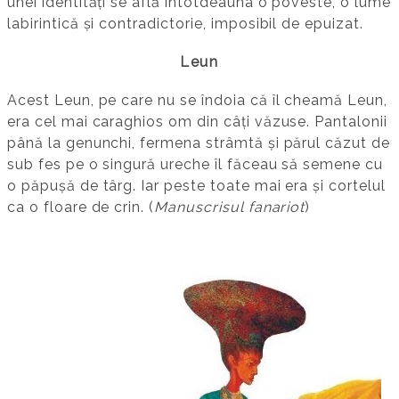
unei identități se află întotdeauna o poveste, o lume
labirintică și contradictorie, imposibil de epuizat.
Leun
Acest Leun, pe care nu se îndoia că îl cheamă Leun,
era cel mai caraghios om din câți văzuse. Pantalonii
până la genunchi, fermena strâmtă și părul căzut de
sub fes pe o singură ureche îl făceau să semene cu
o păpușă de târg. Iar peste toate mai era și cortelul
ca o floare de crin. (
Manuscrisul fanariot
)