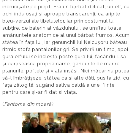
încrucișate pe piept. Era un bărbat delicat, un elf, cu
ochi înduioșați și aproape transparenți, ca aripile
bleu-verzui ale libelulelor, iar prin costumul lui
subțire, de balerin al văzduhului, se umflau toate
amănuntele anatomice al unui bărbat frumos. Acum
stătea în fața lui, iar genunchii lui Neicușoru băteau
ritmic stofa pantalonilor gri. Se priviră un timp, apoi
gura elfului se încleștă peste gura lui, făcându-l să-
și părăsească propria carne, gândurile de mărire,
planurile, poftele și viața însăși. Nici măcar nu putea
să-l îmbrățișeze, stătea ca și alte dăți, pus la zid, cu
fața zălogită, sugând saliva caldă a unei ființe
pentru care și-ar fi dat și viața.
(
Fantoma din moară)