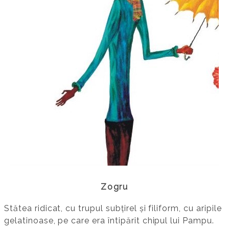
Zogru
Stătea ridicat, cu trupul subţirel și fili­form, cu aripile
gelatinoase, pe care era întipărit chipul lui Pampu.