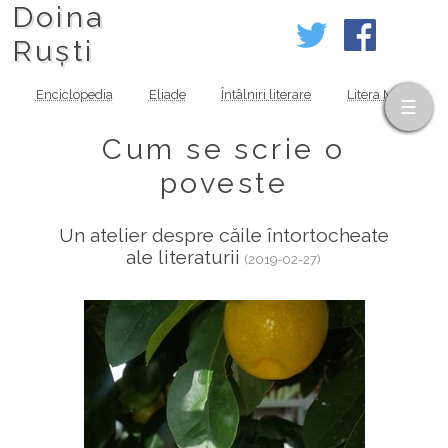
Doina
Ruști
Enciclopedia
Eliade
Întâlniri literare
Litera MOV
Cum se scrie o
poveste
Un atelier despre căile întortocheate
ale literaturii
(2019-02-27)