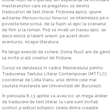
masteranzilor care se pregătesc să devină
traducători de text literar. Ficțiunea epică, spune
autoarea
Manuscrisului fanariot
, se întemeiază pe o
poveste bine scrisă, de la flash-ul epic la scenariul
de film și la roman. Poți să înveți un traseu epic, iar
dacă există și talent uneori, pe acest drum
aventuros, începe literatura.
Pe lângă exerciții de scriere, Doina Ruști are de gând
să invite și alți creatori de ficțiune.
Cursul se derulează în cadrul Masteratului pentru
Traducerea Textului Literar Contemporan (MTTLC),
coordonat de Lidia Vianu, unul dintre cele mai
căutate masterate ale Universității din București.
În perioada 8-13 aprilie va avea loc un mega atelier
de traducere de text literar, la care sunt invitați
scriitori și editori britanici. Unele dintre creațiile