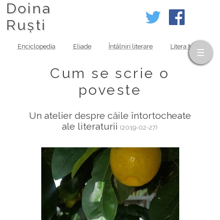
Doina
Ruști
Enciclopedia
Eliade
Întâlniri literare
Litera MOV
Cum se scrie o
poveste
Un atelier despre căile întortocheate
ale literaturii
(2019-02-27)