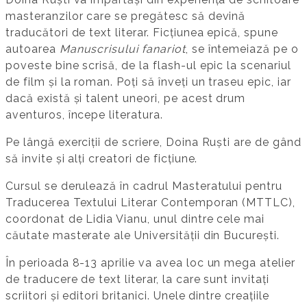
masteranzilor care se pregătesc să devină
traducători de text literar. Ficțiunea epică, spune
autoarea
Manuscrisului fanariot
, se întemeiază pe o
poveste bine scrisă, de la flash-ul epic la scenariul
de film și la roman. Poți să înveți un traseu epic, iar
dacă există și talent uneori, pe acest drum
aventuros, începe literatura.
Pe lângă exerciții de scriere, Doina Ruști are de gând
să invite și alți creatori de ficțiune.
Cursul se derulează în cadrul Masteratului pentru
Traducerea Textului Literar Contemporan (MTTLC),
coordonat de Lidia Vianu, unul dintre cele mai
căutate masterate ale Universității din București.
În perioada 8-13 aprilie va avea loc un mega atelier
de traducere de text literar, la care sunt invitați
scriitori și editori britanici. Unele dintre creațiile