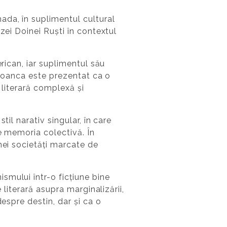
ada, în suplimentul cultural
zei Doinei Ruști în contextul
rican, iar suplimentul său
Lizoanca este prezentat ca o
 literară complexă și
il narativ singular, în care
de memoria colectivă. În
nei societăți marcate de
smului într-o ficțiune bine
 literară asupra marginalizării,
espre destin, dar și ca o