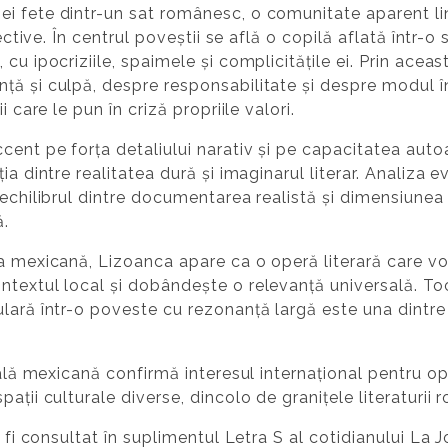
i fete dintr-un sat românesc, o comunitate aparent lini
ective. În centrul poveștii se află o copilă aflată într-o s
cu ipocriziile, spaimele și complicitățile ei. Prin acea
ță și culpă, despre responsabilitate și despre modul î
i care le pun în criză propriile valori.
ent pe forța detaliului narativ și pe capacitatea auto
ia dintre realitatea dură și imaginarul literar. Analiza e
 echilibrul dintre documentarea realistă și dimensiunea 
ă.
ia mexicană, Lizoanca apare ca o operă literară care v
ntextul local și dobândește o relevanță universală. T
lară într-o poveste cu rezonanță largă este una dintre
rală mexicană confirmă interesul internațional pentru ope
ații culturale diverse, dincolo de granițele literaturii 
e fi consultat în suplimentul Letra S al cotidianului
La J