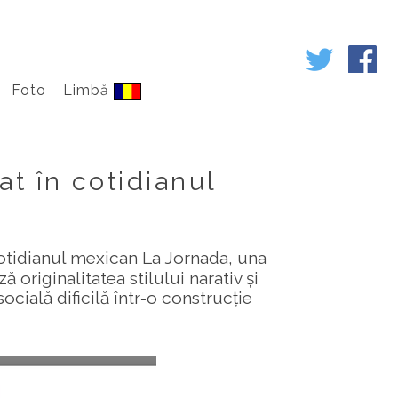
Foto
Limbă
t în cotidianul
cotidianul mexican La Jornada, una
 originalitatea stilului narativ și
ocială dificilă într‑o construcție