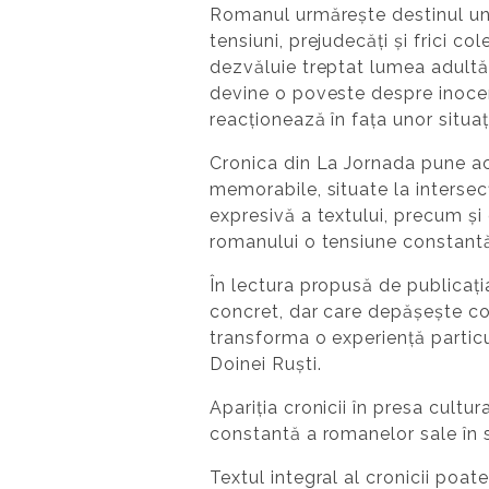
Romanul urmărește destinul une
tensiuni, prejudecăți și frici col
dezvăluie treptat lumea adultă, 
devine o poveste despre inocen
reacționează în fața unor situați
Cronica din La Jornada pune acc
memorabile, situate la intersecț
expresivă a textului, precum și
romanului o tensiune constant
În lectura propusă de publicaț
concret, dar care depășește co
transforma o experiență particu
Doinei Ruști.
Apariția cronicii în presa cultu
constantă a romanelor sale în sp
Textul integral al cronicii poat