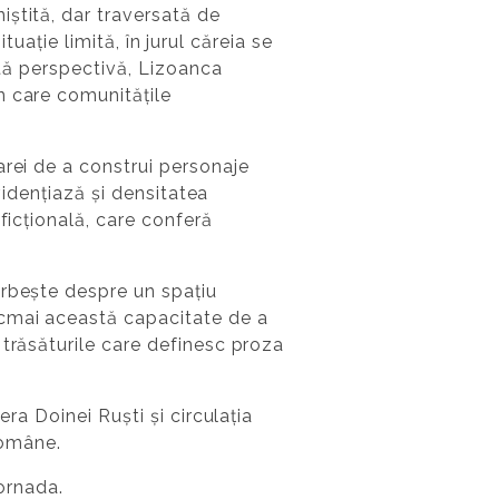
ștită, dar traversată de
ituație limită, în jurul căreia se
stă perspectivă, Lizoanca
n care comunitățile
arei de a construi personaje
vidențiază și densitatea
ficțională, care conferă
orbește despre un spațiu
ocmai această capacitate de a
 trăsăturile care definesc proza
ra Doinei Ruști și circulația
române.
ornada
.