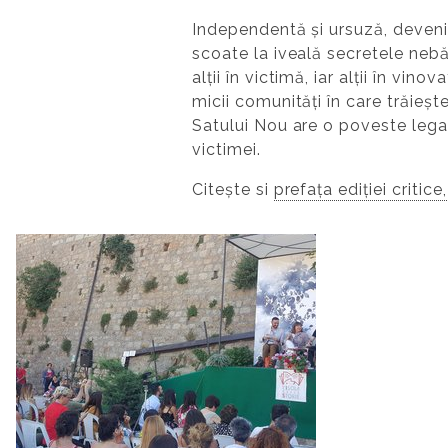
Independentă și ursuză, deveni
scoate la iveală secretele nebă
alții în victimă, iar alții în vin
micii comunități în care trăieșt
Satului Nou are o poveste legat
victimei.
Citește si
prefața ediției critice