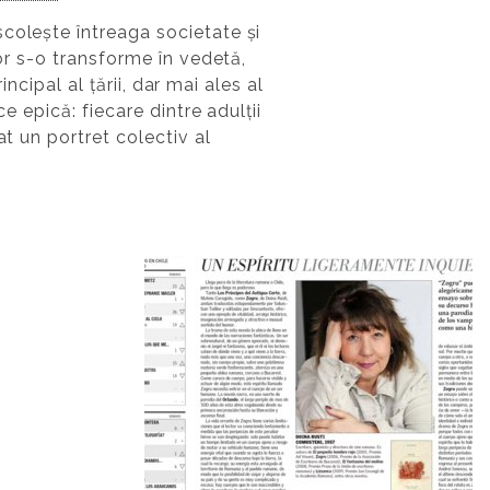
colește întreaga societate și
vor s-o transforme în vedetă,
incipal al țării, dar mai ales al
e epică: fiecare dintre adulții
at un portret colectiv al