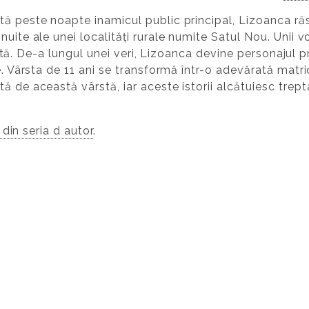
tă peste noapte inamicul public principal, Lizoanca răs
nuite ale unei localități rurale numite Satul Nou. Unii 
ovată. De-a lungul unei veri, Lizoanca devine personajul pr
e. Vârsta de 11 ani se transformă într-o adevărată matric
ă de această vârstă, iar aceste istorii alcătuiesc trept
, din seria d autor
.