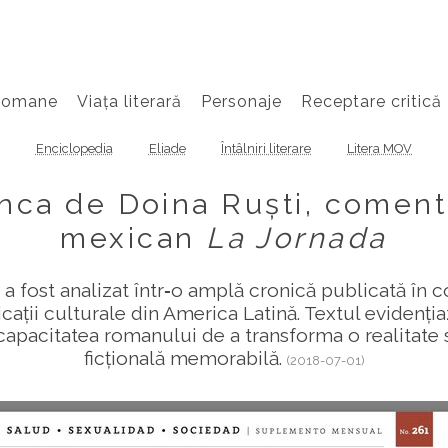
Romane
Viața literară
Personaje
Receptare critică
Enciclopedia
Eliade
Întâlniri literare
Litera MOV
ca de Doina Ruști, comenta
mexican
La Jornada
 fost analizat într‑o amplă cronică publicată în 
ții culturale din America Latină. Textul evidențiază
i capacitatea romanului de a transforma o realitate s
ficțională memorabilă.
(2018-07-01)