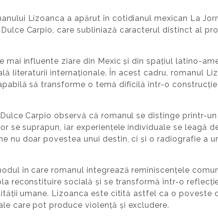
anului Lizoanca a apărut în cotidianul mexican La Jorn
Dulce Carpio, care subliniază caracterul distinct al pro
 mai influente ziare din Mexic și din spațiul latino-ame
ală literaturii internaționale. În acest cadru, romanul 
apabilă să transforme o temă dificilă într-o construcție
 Dulce Carpio observă că romanul se distinge printr-un st
lor se suprapun, iar experiențele individuale se leagă 
e nu doar povestea unui destin, ci și o radiografie a u
modul în care romanul integrează reminiscențele comuni
a reconstituire socială și se transformă într-o reflecție
ității umane. Lizoanca este citită astfel ca o poveste d
le care pot produce violență și excludere.