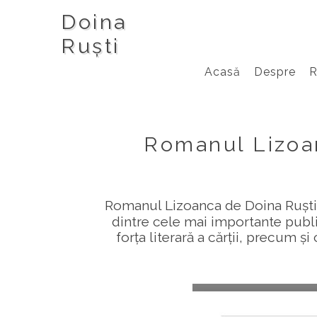
Doina
Ruști
Acasă
Despre
Romanul Lizoan
Romanul Lizoanca de Doina Ruști a
dintre cele mai importante publica
forța literară a cărții, precum ș