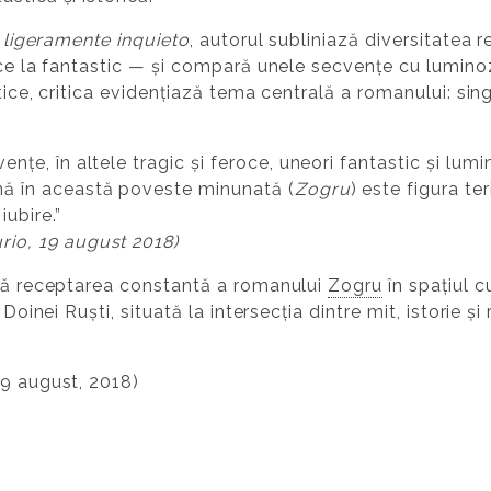
 ligeramente inquieto
, autorul subliniază diversitatea r
oce la fantastic — și compară unele secvențe cu luminozi
stice, critica evidențiază tema centrală a romanului: sing
ențe, în altele tragic și feroce, uneori fantastic și lum
nă în această poveste minunată (
Zogru
) este figura ter
iubire.”
rio, 19 august 2018)
rmă receptarea constantă a romanului
Zogru
în spațiul c
Doinei Ruști, situată la intersecția dintre mit, istorie și
19 august, 2018)