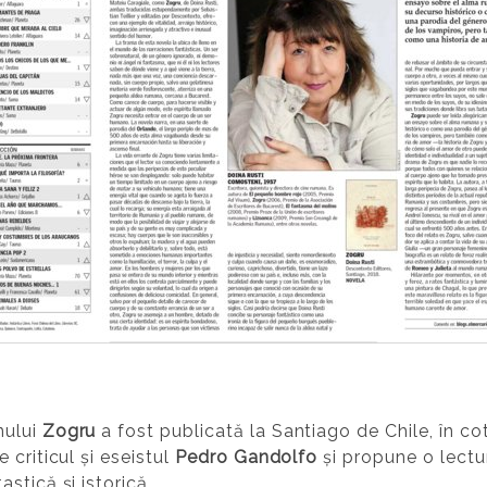
nului
Zogru
a fost publicată la Santiago de Chile, în cot
 criticul și eseistul
Pedro Gandolfo
și propune o lectu
stică și istorică.