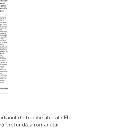
idianul de tradiție liberală
El
ră profundă a romanului,