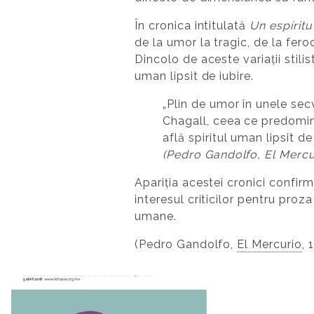
În cronica intitulată
Un espíritu
de la umor la tragic, de la fer
Dincolo de aceste variații stili
uman lipsit de iubire.
„Plin de umor în unele secv
Chagall, ceea ce predomi
află spiritul uman lipsit de 
(Pedro Gandolfo, El Mercu
Apariția acestei cronici confi
interesul criticilor pentru proza 
umane.
(Pedro Gandolfo,
El Mercurio
, 