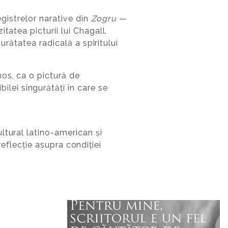
egistrelor narative din
Zogru
—
tatea picturii lui Chagall.
urătatea radicală a spiritului
inos, ca o pictură de
ibilei singurătăți în care se
ultural latino-american și
 reflecție asupra condiției