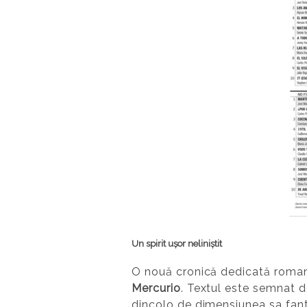
Un spirit ușor neliniștit
O nouă cronică dedicată roma
Mercurio
. Textul este semnat de
dincolo de dimensiunea sa fanta