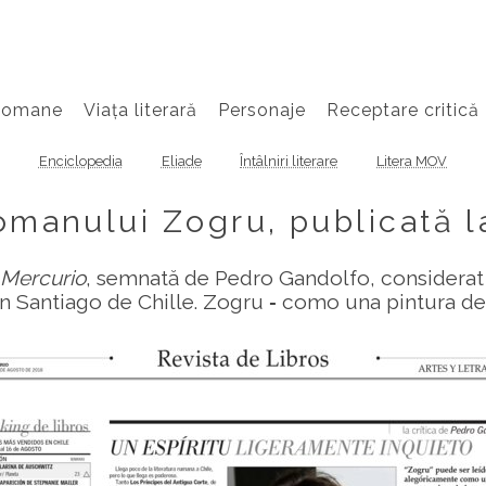
Romane
Viața literară
Personaje
Receptare critică
Enciclopedia
Eliade
Întâlniri literare
Litera MOV
omanului Zogru, publicată l
 Mercurio
, semnată de Pedro Gandolfo, considerat
din Santiago de Chille. Zogru ‑ como una pintura d