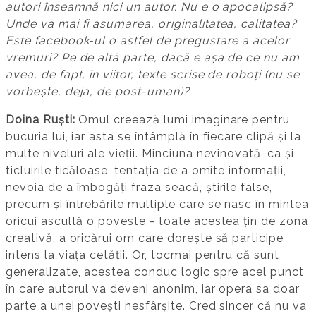
autori înseamnă nici un autor. Nu e o apocalipsă?
Unde va mai fi asumarea, originalitatea, calitatea?
Este facebook-ul o astfel de pregustare a acelor
vremuri? Pe de altă parte, dacă e așa de ce nu am
avea, de fapt, în viitor, texte scrise de roboți (nu se
vorbește, deja, de post-uman)?
Doina Ruști:
Omul creează lumi imaginare pentru
bucuria lui, iar asta se întâmplă în fiecare clipă și la
multe niveluri ale vieții. Minciuna nevinovată, ca și
ticluirile ticăloase, tentația de a omite informații,
nevoia de a îmbogăți fraza seacă, știrile false,
precum și întrebările multiple care se nasc în mintea
oricui ascultă o poveste - toate acestea țin de zona
creativă, a oricărui om care dorește să participe
intens la viața cetății. Or, tocmai pentru că sunt
generalizate, acestea conduc logic spre acel punct
în care autorul va deveni anonim, iar opera sa doar
parte a unei povești nesfârșite. Cred sincer că nu va