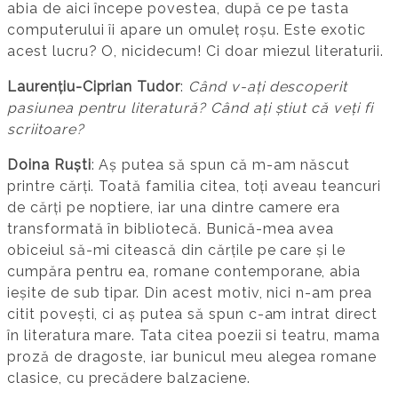
abia de aici începe povestea, după ce pe tasta
computerului îi apare un omuleț roșu. Este exotic
acest lucru? O, nicidecum! Ci doar miezul literaturii.
Laurențiu-Ciprian Tudor
:
Când v-ați descoperit
pasiunea pentru literatură? Când ați știut că veți fi
scriitoare?
Doina Ruști
: Aș putea să spun că m-am născut
printre cărți. Toată familia citea, toți aveau teancuri
de cărți pe noptiere, iar una dintre camere era
transformată în bibliotecă. Bunică-mea avea
obiceiul să-mi citească din cărțile pe care și le
cumpăra pentru ea, romane contemporane, abia
ieșite de sub tipar. Din acest motiv, nici n-am prea
citit povești, ci aș putea să spun c-am intrat direct
în literatura mare. Tata citea poezii si teatru, mama
proză de dragoste, iar bunicul meu alegea romane
clasice, cu precădere balzaciene.