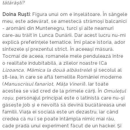
tătărăști?
Doina Ruști
: Figura unui om e înșelătoare. În sângele
meu, este adevărat, se amestecă strămoși balcanici
- aromâni din Muntenegru, turci și alte neamuri
care-au trăit în Lunca Dunării. Dar acest lucru nu-mi
explică preferințele tematice. Îmi place istoria, ador
sintezele și prezentul strict. În aceeași măsură.
Tocmai de aceea, romanele mele pendulează între
o realitate indubitabilă, a zilelor noastre (Ca
Lizoanca, Mămica la două albăstrele
) și secolul al
18-lea, în care se află temeliile României moderne
(
Manuscrisul fanariot, Mâța Vinerii
). Iar toate
acestea se văd cred de la primele cărți. În
Omulețul
roșu
, personajul principal este o latinistă care nu-și
găsește job și e nevoită să devină bucătăreasa unei
familii. Viața ei socială este un dezastru, iar când
credea că nu i se poate întâmpla nimic mai rău,
cade pradă unui experiment făcut de un hacker. Și