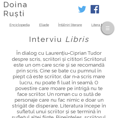
Doina
Ruști
Enciclopedia
Eliade
Întâlniri literare
Litera MOV
Interviu
Libris
În dialog cu Laurențiu‑Ciprian Tudor
despre scris, scriitori și cititori Scriitorul
este un om care scrie și se recomandă
prin scris. Cine se bate cu pumnul în
piept că este scriitor, dar n‑a scris mare
lucru, nu poate fi luat în seamă. O
povestire care moare pe intrigă nu te
face scriitor. Un roman cu o sută de
personaje care nu fac nimic e doar un
strigăt de disperare. Literatura începe în
sufletul unui scriitor și se termină în
sufletul altei ființe. Bineînțeles, scriitorul