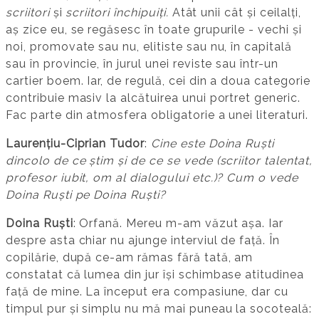
scriitori
și
scriitori închipuiți.
Atât unii cât și ceilalți,
aș zice eu, se regăsesc în toate grupurile - vechi și
noi, promovate sau nu, elitiste sau nu, în capitală
sau în provincie, în jurul unei reviste sau într-un
cartier boem. Iar, de regulă, cei din a doua categorie
contribuie masiv la alcătuirea unui portret generic.
Fac parte din atmosfera obligatorie a unei literaturi.
Laurențiu-Ciprian Tudor
:
Cine este Doina Ruști
dincolo de ce știm și de ce se vede (scriitor talentat,
profesor iubit, om al dialogului etc.)? Cum o vede
Doina Ruști pe Doina Ruști?
Doina Ruști
: Orfană. Mereu m-am văzut așa. Iar
despre asta chiar nu ajunge interviul de față. În
copilărie, după ce-am rămas fără tată, am
constatat că lumea din jur își schimbase atitudinea
față de mine. La început era compasiune, dar cu
timpul pur și simplu nu mă mai puneau la socoteală: