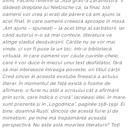
uimit. Făcând referire la „Așa grăit-a Zarathustra” îi
dădeați dreptate lui Nietzsche că, la final, toți
oamenii vor crea și erați de părere că am ajuns la
acel final, în care oamenii creează aproape în masă.
„Am ajuns – spuneați – la acel timp al sărbătorii, iar
când autorul n-o să mai conteze, literatura va
atinge stadiul desăvârșirii. Cărțile nu se vor mai
vinde, ci vor fi puse la un loc, într-o bibliotecă
virtuală, în care oamenii vor căuta cuvinte-cheie,
care îi vor duce în miezul unui text desfătător, fără
să mai intereseze întreaga poveste, ori titlul cărții.
Cred sincer în această evoluție firească a actului
literar. În momentul de față există o foame de
afirmare, o furie nu atât a scrisului cât a afirmării
prin scris, care indică o criză” (aceleași idei, în mare,
sunt prezente și în „Logodnica”, paginile 158-159). Ei
bine, doamnă Ruști, dincolo de acestă furie și de
mimetism, pe mine mă înspăimântă această
perspectivă. Nu este asta moartea literaturii? Toți