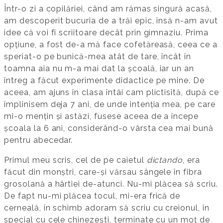
Într-o zi a copilăriei, când am rămas singură acasă,
am descoperit bucuria de a trăi epic, însă n-am avut
idee că voi fi scriitoare decât prin gimnaziu. Prima
opțiune, a fost de-a mă face cofetăreasă, ceea ce a
speriat-o pe bunică-mea atât de tare, încât în
toamna aia nu m-a mai dat la școală, iar un an
întreg a făcut experimente didactice pe mine. De
aceea, am ajuns în clasa întâi cam plictisită, după ce
împlinisem deja 7 ani, de unde intenția mea, pe care
mi-o mențin și astăzi, fusese aceea de a începe
școala la 6 ani, considerând-o vârsta cea mai bună
pentru abecedar.
Primul meu scris, cel de pe caietul
dictando
, era
făcut din monștri, care-și vărsau sângele în fibra
grosolană a hârtiei de-atunci. Nu-mi plăcea să scriu.
De fapt nu-mi plăcea tocul, mi-era frică de
cerneală, în schimb adoram să scriu cu creionul, în
special cu cele chinezești, terminate cu un moț de