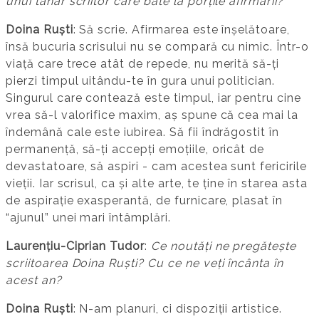
unui tânăr scriitor care bate la porțile afirmării?
Doina Ruști
: Să scrie. Afirmarea este înșelătoare,
însă bucuria scrisului nu se compară cu nimic. Într-o
viață care trece atât de repede, nu merită să-ți
pierzi timpul uitându-te în gura unui politician.
Singurul care contează este timpul, iar pentru cine
vrea să-l valorifice maxim, aș spune că cea mai la
îndemână cale este iubirea. Să fii îndrăgostit în
permanență, să-ți accepți emoțiile, oricât de
devastatoare, să aspiri - cam acestea sunt fericirile
vieții. Iar scrisul, ca și alte arte, te ține în starea asta
de aspirație exasperantă, de furnicare, plasat în
“ajunul” unei mari întâmplări.
Laurențiu-Ciprian Tudor
:
Ce noutăți ne pregătește
scriitoarea Doina Ruști? Cu ce ne veți încânta în
acest an?
Doina Ruști
: N-am planuri, ci dispoziții artistice.