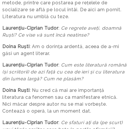
metode, printre care postarea pe rețelele de
socializare se află pe locul întâi. De aici am pornit.
Literatura nu umblă cu teze.
Laurențiu-Ciprian Tudor
:
Ce regrete aveți, doamnă
Ruști? Ce vise vă sunt încă neatinse?
Doina Ruști
: Am o dorința ardentă, aceea de a-mi
găsi un agent literar.
Laurențiu-Ciprian Tudor
:
Cum este literatură română
(și scriitorii) de azi față cu cea de ieri și cu literatura
din lumea largă? Cum ne plasăm?
Doina Ruști
: Nu cred că mai are importanță
literatura ca fenomen sau ca manifestare etnică.
Nici măcar despre autor nu se mai vorbește.
Contează o operă, la un moment dat.
Laurențiu-Ciprian Tudor
:
Ce sfaturi ați da (pe scurt)