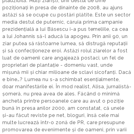
plauzibilă. Mulți ziariști, unii destul de bine
poziționați în presa de dinainte de 2008, au ajuns
astăzi să se ocupe cu postări plătite. Este un sector
media destul de puternic, căruia prima campanie
prezidențială a lui Băsescu i-a pus temeliile, ca cea
a lui Johannis să-l aducă la apogeu. Prin anii 90, un
ziar putea să răstoarne lumea, să distrugă reputații
și să confecționeze eroi. Astăzi rolul ziarelor a fost
luat de oamenii care angajează postaci, un fel de
proprietari de plantație - domeniu vast, unde
mișună mii și chiar milioane de sclavi sicofanți. Dacă
e bine…? Lumea nu s-a schimbat esențialmente,
doar manifestările ei. În mod realist, Alisa, jurnalistă-
șomeră, nu prea avea de ales. Făcând o minimă
anchetă printre persoanele care au avut o poziție
bună în presa anilor 2000, am constatat, că unele
și-au făcut reviste pe net, bloguri, însă cele mai
multe lucrează într-o zonă de PR, care presupune
promovarea de evenimente și de oameni, prin varii