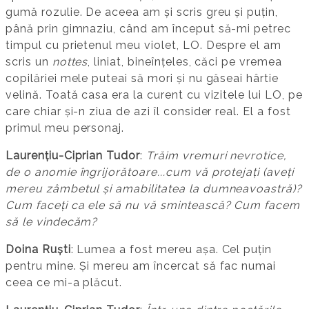
gumă rozulie. De aceea am și scris greu și puțin,
până prin gimnaziu, când am început să-mi petrec
timpul cu prietenul meu violet, LO. Despre el am
scris un
nottes
, liniat, bineînțeles, căci pe vremea
copilăriei mele puteai să mori și nu găseai hârtie
velină. Toată casa era la curent cu vizitele lui LO, pe
care chiar și-n ziua de azi îl consider real. El a fost
primul meu personaj.
Laurențiu-Ciprian Tudor
:
Trăim vremuri nevrotice,
de o anomie îngrijorătoare...cum vă protejați (aveți
mereu zâmbetul și amabilitatea la dumneavoastră)?
Cum faceți ca ele să nu vă smintească? Cum facem
să le vindecăm?
Doina Ruști
: Lumea a fost mereu așa. Cel puțin
pentru mine. Și mereu am încercat să fac numai
ceea ce mi-a plăcut.