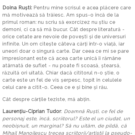
Doina Ruști:
Pentru mine scrisul e acea plăcere care
mă motivează să trăiesc. Am spus-o încă de la
primul roman: nu scriu să exorcizez nu știu ce
demoni, ci ca să mă bucur. Cât despre literatură -
orice cetate are nevoie de povești și de universuri
infinite. Un om citește câteva cărți într-o viață, iar
uneori doar o singură carte. Dar ceea ce mi se pare
impresionant este că acea carte unică îi rămâne
atârnată de suflet - nu poate fi scoasă, ștearsă,
răzuită ori uitată. Chiar dacă cititorul n-o știe, o
carte este un fel de vis șerpesc, topit în celulele
celui care a citit-o. Ceea ce e și bine și rău.
Cât despre cărțile teziste, mă abțin.
Laurențiu-Ciprian Tudor
:
Doamnă Ruști, ce fel de
personaj este, încă, scriitorul? Este el un ciudat, un
neobișnuit, un marginal? Să nu uităm, de pildă, că
Mihail Manoilescu trecea scriitorii/artiștii la pseudo-