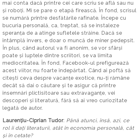
mai conta dacă printre cei care scriu se află sau nu
și roboți. Mi se pare o etapă firească. În fond, scrisul
se numără printre desfătările rafinate. Începe cu
bucuria personală, ca, treptat, să se instaleze
speranța de a atinge sufletele străine. Dacă se
întâmplă invers, e doar o muncă de miner pedepsit.
În plus, când autorul va fi anonim, se vor sfârși
poate și luptele dintre scriitori, se va limita
mediocritatea. În fond, Facebook-ul prefigurează
acest viitor, nu foarte îndepărtat. Când ai poftă să
citești ceva despre vacanțe exotice, nu-ți rămâne
decât să dai o căutare și te asigur că printre
însemnări plictisitoare sau extravaganțe, vei
descoperi și literatură, fără să ai vreo curiozitate
legată de autor.
Laurențiu-Ciprian Tudor
:
Până atunci, însă, azi, ce
rol îi dați literaturii, atât în economia personală, cât
și în cetate?