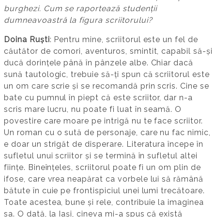
burghezi. Cum se raportează studenții
dumneavoastră la figura scriitorului?
Doina Ruști
: Pentru mine, scriitorul este un fel de
căutător de comori, aventuros, smintit, capabil să-și
ducă dorințele până în pânzele albe. Chiar dacă
sună tautologic, trebuie să-ți spun că scriitorul este
un om care scrie și se recomandă prin scris. Cine se
bate cu pumnul în piept că este scriitor, dar n-a
scris mare lucru, nu poate fi luat în seamă. O
povestire care moare pe intrigă nu te face scriitor.
Un roman cu o sută de personaje, care nu fac nimic,
e doar un strigăt de disperare. Literatura începe în
sufletul unui scriitor și se termină în sufletul altei
ființe. Bineînțeles, scriitorul poate fi un om plin de
ifose, care vrea neapărat ca vorbele lui să rămână
bătute în cuie pe frontispiciul unei lumi trecătoare.
Toate acestea, bune și rele, contribuie la imaginea
sa. O dată, la Iași, cineva mi-a spus că există