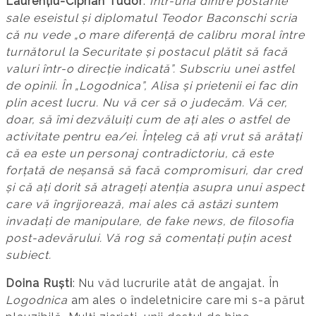
Laurențiu-Ciprian Tudor
:
Într-una dintre postările
sale eseistul și diplomatul Teodor Baconschi scria
că nu vede „o mare diferență de calibru moral între
turnătorul la Securitate și postacul plătit să facă
valuri într-o direcție indicată”. Subscriu unei astfel
de opinii. În „Logodnica”, Alisa și prietenii ei fac din
plin acest lucru. Nu vă cer să o judecăm. Vă cer,
doar, să îmi dezvăluiți cum de ați ales o astfel de
activitate pentru ea/ei. Înțeleg că ați vrut să arătați
că ea este un personaj contradictoriu, că este
forțată de neșansă să facă compromisuri, dar cred
și că ați dorit să atrageți atenția asupra unui aspect
care vă îngrijorează, mai ales că astăzi suntem
invadați de manipulare, de fake news, de filosofia
post-adevărului. Vă rog să comentați puțin acest
subiect.
Doina Ruști
: Nu văd lucrurile atât de angajat. În
Logodnica
am ales o îndeletnicire care mi s-a părut