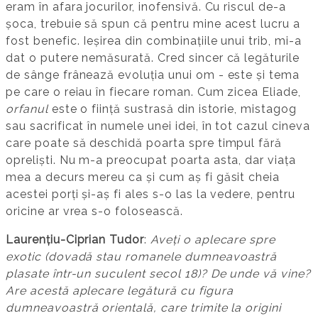
eram în afara jocurilor, inofensivă. Cu riscul de-a
șoca, trebuie să spun că pentru mine acest lucru a
fost benefic. Ieșirea din combinațiile unui trib, mi-a
dat o putere nemăsurată. Cred sincer că legăturile
de sânge frânează evoluția unui om - este și tema
pe care o reiau în fiecare roman. Cum zicea Eliade,
orfanul
este o ființă sustrasă din istorie, mistagog
sau sacrificat în numele unei idei, în tot cazul cineva
care poate să deschidă poarta spre timpul fără
opreliști. Nu m-a preocupat poarta asta, dar viața
mea a decurs mereu ca și cum aș fi găsit cheia
acestei porți și-aș fi ales s-o las la vedere, pentru
oricine ar vrea s-o folosească.
Laurențiu-Ciprian Tudor
:
Aveți o aplecare spre
exotic (dovadă stau romanele dumneavoastră
plasate într-un suculent secol 18)? De unde vă vine?
Are acestă aplecare legătură cu figura
dumneavoastră orientală, care trimite la origini