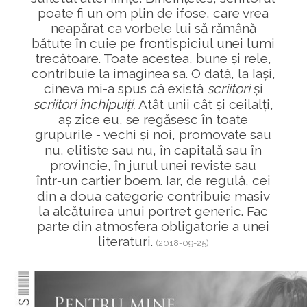
poate fi un om plin de ifose, care vrea
neapărat ca vorbele lui să rămână
bătute în cuie pe frontispiciul unei lumi
trecătoare. Toate acestea, bune și rele,
contribuie la imaginea sa. O dată, la Iași,
cineva mi‑a spus că există
scriitori
și
scriitori închipuiți.
Atât unii cât și ceilalți,
aș zice eu, se regăsesc în toate
grupurile ‑ vechi și noi, promovate sau
nu, elitiste sau nu, în capitală sau în
provincie, în jurul unei reviste sau
într‑un cartier boem. Iar, de regulă, cei
din a doua categorie contribuie masiv
la alcătuirea unui portret generic. Fac
parte din atmosfera obligatorie a unei
literaturi.
(2018-09-25)