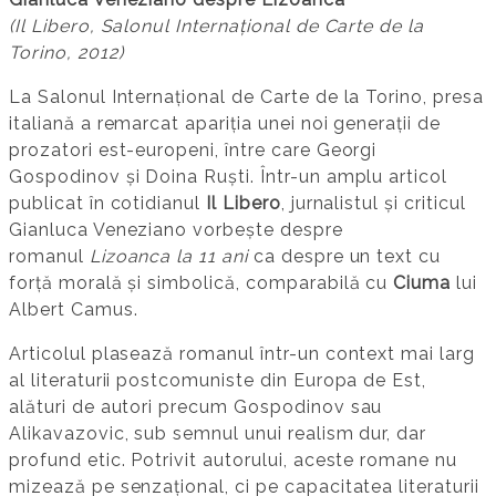
(Il Libero, Salonul Internațional de Carte de la
Torino, 2012)
La Salonul Internațional de Carte de la Torino, presa
italiană a remarcat apariția unei noi generații de
prozatori est-europeni, între care Georgi
Gospodinov și Doina Ruști. Într-un amplu articol
publicat în cotidianul
Il Libero
, jurnalistul și criticul
Gianluca Veneziano vorbește despre
romanul
Lizoanca la 11 ani
ca despre un text cu
forță morală și simbolică, comparabilă cu
Ciuma
lui
Albert Camus.
Articolul plasează romanul într-un context mai larg
al literaturii postcomuniste din Europa de Est,
alături de autori precum Gospodinov sau
Alikavazovic, sub semnul unui realism dur, dar
profund etic. Potrivit autorului, aceste romane nu
mizează pe senzațional, ci pe capacitatea literaturii