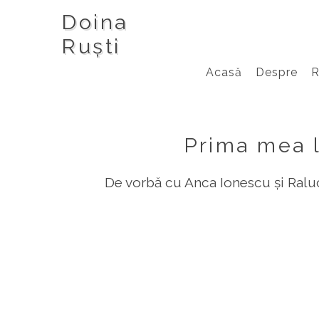
Doina
Ruști
Acasă
Despre
Prima mea 
De vorbă cu Anca Ionescu și Raluc