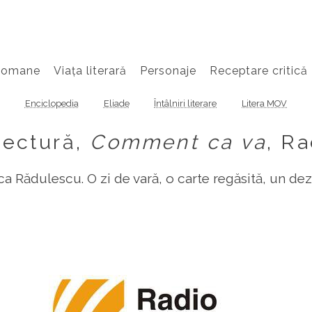
Romane
Viața literară
Personaje
Receptare critică
Enciclopedia
Eliade
Întâlniri literare
Litera MOV
lectură,
Comment ca va
, Ra
a Rădulescu. O zi de vară, o carte regăsită, un d