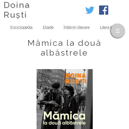
Doina
Ruști
Enciclopedia
Eliade
Întâlniri literare
Litera MOV
Mămica la două
albăstrele