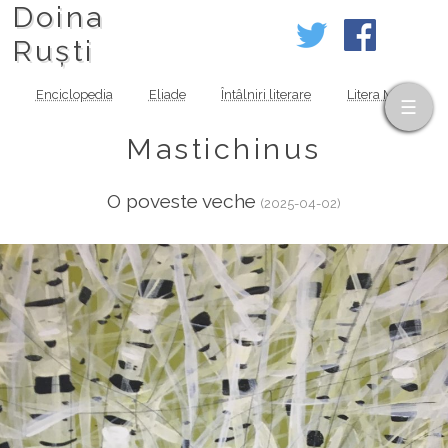
Doina
Ruști
Enciclopedia
Eliade
Întâlniri literare
Litera MOV
Mastichinus
O poveste veche
(2025-04-02)