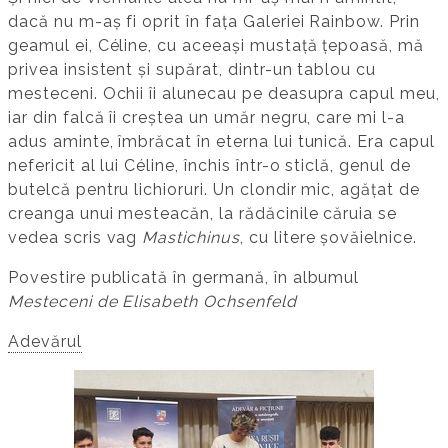
dacă nu m-aș fi oprit în fața Galeriei Rainbow. Prin
geamul ei, Céline, cu aceeași mustață țepoasă, mă
privea insistent și supărat, dintr-un tablou cu
mesteceni. Ochii îi alunecau pe deasupra capul meu,
iar din falcă îi creștea un umăr negru, care mi l-a
adus aminte, îmbrăcat în eterna lui tunică. Era capul
nefericit al lui Céline, închis într-o sticlă, genul de
butelcă pentru lichioruri. Un clondir mic, agățat de
creanga unui mesteacăn, la rădăcinile căruia se
vedea scris vag
Mastichinus
, cu litere șovăielnice.
Povestire publicată în germană, în albumul
Mesteceni de Elisabeth Ochsenfeld
Adevărul