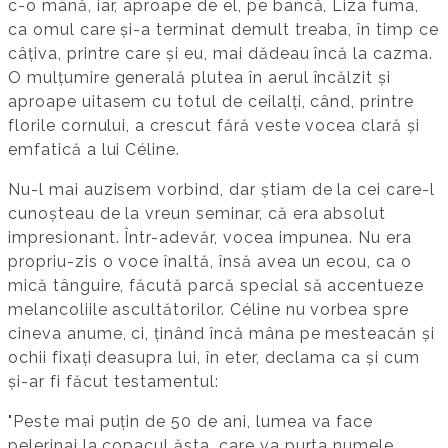
c-o mână, iar, aproape de el, pe bancă, Liza fuma,
ca omul care și-a terminat demult treaba, în timp ce
câțiva, printre care și eu, mai dădeau încă la cazma.
O mulțumire generală plutea în aerul încălzit și
aproape uitasem cu totul de ceilalți, când, printre
florile cornului, a crescut fără veste vocea clară și
emfatică a lui Céline.
Nu-l mai auzisem vorbind, dar știam de la cei care-l
cunoșteau de la vreun seminar, că era absolut
impresionant. Într-adevăr, vocea impunea. Nu era
propriu-zis o voce înaltă, însă avea un ecou, ca o
mică tânguire, făcută parcă special să accentueze
melancoliile ascultătorilor. Céline nu vorbea spre
cineva anume, ci, ținând încă mâna pe mesteacăn și
ochii fixați deasupra lui, în eter, declama ca și cum
și-ar fi făcut testamentul:
"Peste mai puțin de 50 de ani, lumea va face
pelerinaj la copacul ăsta, care va purta numele