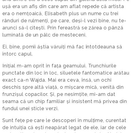
ușă era un afiș din care am aflat repede că artista
era o nemțoaică, Elisabeth plus un nume cu trei
rânduri de rulmenți, pe care, deși-l vezi bine, nu te-
arunci să-l citești. Prin fereastră se zărea o pânză
luminată de un pâlc de mesteceni.
Ei, bine, pomii ăștia văruiți mă fac întotdeauna să
întorc capul.
Inițial m-am oprit în fața geamului. Trunchiurile
punctate din loc în loc, siluetele fantomatice arătau
exact ca-n Wajda. Mai era ceva, însă, un ochi
deschis spre altă viață, o mișcare mică, venită din
frunzișul copacilor. Și, pe nesimțite, mi-am dat
seama că un chip familiar și insistent mă privea din
fundul unei sticle verzi.
Sunt fețe pe care le descoperi în mulțime, curentat
de intuiția că ești neapărat legat de ele, iar de cele