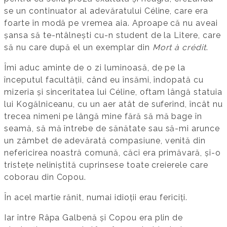
se un continuator al adevăratului Céline, care era
foarte în modă pe vremea aia. Aproape că nu aveai
șansa să te-ntâlnești cu-n student de la Litere, care
să nu care după el un exemplar din
Mort à crédit
.
Îmi aduc aminte de o zi luminoasă, de pe la
începutul facultății, când eu însămi, îndopată cu
mizeria și sinceritatea lui Céline, oftam lângă statuia
lui Kogălniceanu, cu un aer atât de suferind, încât nu
trecea nimeni pe lângă mine fără să mă bage în
seamă, să mă întrebe de sănătate sau să-mi arunce
un zâmbet de adevărată compasiune, venită din
nefericirea noastră comună, căci era primăvară, și-o
tristețe neliniștită cuprinsese toate creierele care
coborau din Copou.
În acel martie rănit, numai idioții erau fericiți.
Iar între Râpa Galbenă și Copou era plin de