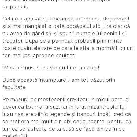
răspunsul.
Céline a apăsat cu bocancul mormanul de pământ
și a mai mângâiat o dată copăcelul alb. Era clar că
nu avea de gând să-și spună numele lui penibil și
trecător. După ce a perindat probabil prin minte
toate cuvintele rare pe care le știa, a mormăit cu un
ton mai jos, aproape epuizat:
"Mastichinus. Și nu vin cu tine la cafea!"
După această întâmplare l-am tot văzut prin
facultate.
Pe măsură ce mestecenii creșteau în micul parc, el
devenea tot mai ursuz, iar în jurul mizantropiei lui
luau naștere zilnic legende și bancuri, încât cred că
se mohora mai mult din obligație, tocmai pentru că
lumea se-aștepta de la el să se facă din ce în ce
mai ciufut.