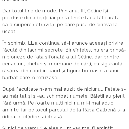
Dar totul ține de mode. Prin anul III, Céline își
pierduse din adepți, iar pe la finele facultății arăta
ca o ciupercă otrăvită, pe care pusă de cineva la
uscat.
În schimb, Liza continua să-i arunce aceeași privire
făcută din lacrimi secrete. Bineînțeles, nu era prinsă-
n pioneze de fața șifonată a lui Céline, dar printre
cenacluri, chefuri și mormane de cărți, cu siguranță
răsărea din când în când și figura botoasă, a unui
bărbat care-o refuzase.
După facultate n-am mai auzit de niciunul. Fetele s-
au măritat și și-au schimbat numele. Băieții au pierit
fără urmă. Pe foarte mulți nici nu mi-i mai aduc
aminte, iar pe locul parcului de la Râpa Galbenă s-a
ridicat o clădire sticloasă.
Și nici de vremurile alea nu mi-aș mai fi amintit,