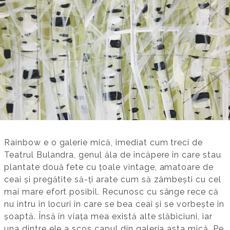
Rainbow e o galerie mică, imediat cum treci de
Teatrul Bulandra, genul ăla de încăpere în care stau
plantate două fete cu țoale vintage, amatoare de
ceai și pregătite să-ți arate cum să zâmbești cu cel
mai mare efort posibil. Recunosc cu sânge rece că
nu intru în locuri în care se bea ceai și se vorbește în
șoaptă. Însă în viața mea există alte slăbiciuni, iar
una dintre ele a scos capul din galeria asta mică. Pe