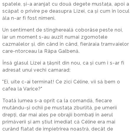
spatele, și-a aranjat cu două degete mustața, apoi a
scăpat o privire pe deasupra Lizei, ca și cum în locul
ăla n-ar fi fost nimeni.
Un sentiment de stinghereală coborâse peste noi,
iar un moment s-au auzit numai zgomotele
cazmalelor și, din când în când, fierăraia tramvaielor
care-ntorceau la Râpa Galbenă.
Însă glasul Lizei a țâșnit din nou, ca și cum i s-ar fi
adresat unui vechi camarad:
"Ei, uite c-ai terminat! Ce zici Céline, vii să bem o
cafea la Varice?"
Toată lumea s-a oprit ca la comandă, fiecare
mutându-și ochii pe mustața zburlită, pe umerii
drepți, dar mai ales pe obrajii bombați în aerul
primăverii și am știut imediat că Céline era mai
curând flatat de împietrirea noastră, decât de