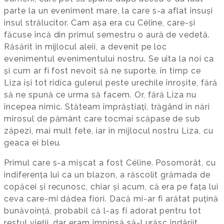
parte la un eveniment mare, la care s-a aflat însuși
insul strălucitor. Cam așa era cu Céline, care-și
făcuse încă din primul semestru o aură de vedetă.
Răsărit în mijlocul aleii, a devenit pe loc
evenimentul evenimentului nostru. Se uita la noi ca
și cum ar fi fost nevoit să ne suporte, în timp ce
Liza își tot ridica gulerul peste urechile înroșite, fără
să ne spună ce urma să facem. Or, fără Liza nu
începea nimic. Stăteam împrăștiați, trăgând în nări
mirosul de pământ care tocmai scăpase de sub
zăpezi, mai mult fete, iar în mijlocul nostru Liza, cu
geaca ei bleu.
Primul care s-a mișcat a fost Céline. Posomorât, cu
indiferența lui ca un blazon, a răscolit grămada de
copăcei și recunosc, chiar și acum, că era pe fața lui
ceva care-mi dădea fiori. Dacă mi-ar fi arătat puțină
bunăvoință, probabil că l-aș fi adorat pentru tot
restul vieții, dar eram împinsă să-l urăsc îndârjit