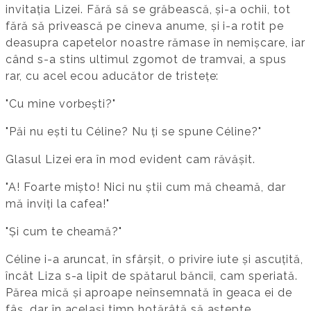
invitația Lizei. Fără să se grăbească, și-a ochii, tot
fără să privească pe cineva anume, și i-a rotit pe
deasupra capetelor noastre rămase în nemișcare, iar
când s-a stins ultimul zgomot de tramvai, a spus
rar, cu acel ecou aducător de tristețe:
"Cu mine vorbești?"
"Păi nu ești tu Céline? Nu ți se spune Céline?"
Glasul Lizei era în mod evident cam răvășit.
"A! Foarte mișto! Nici nu știi cum mă cheamă, dar
mă inviți la cafea!"
"Și cum te cheamă?"
Céline i-a aruncat, în sfârșit, o privire iute și ascuțită,
încât Liza s-a lipit de spătarul băncii, cam speriată.
Părea mică și aproape neînsemnată în geaca ei de
fâș, dar în același timp hotărâtă să aștepte