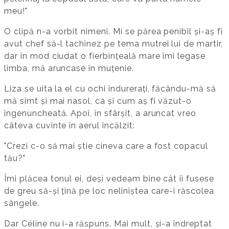
meu!"
O clipă n-a vorbit nimeni. Mi se părea penibil și-aș fi
avut chef să-l tachinez pe tema mutrei lui de martir,
dar în mod ciudat o fierbințeală mare îmi legase
limba, mă aruncase în muțenie.
Liza se uita la el cu ochi îndurerați, făcându-mă să
mă simt și mai nasol, ca și cum aș fi văzut-o
îngenuncheată. Apoi, în sfârșit, a aruncat vreo
câteva cuvinte în aerul încălzit:
"Crezi c-o să mai știe cineva care a fost copacul
tău?"
Îmi plăcea tonul ei, deși vedeam bine cât îi fusese
de greu să-și țină pe loc neliniștea care-i răscolea
sângele.
Dar Céline nu i-a răspuns. Mai mult, și-a îndreptat