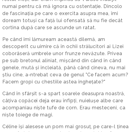
numai pentru că mă ignora cu ostentație. Dincolo
de fascinația pe care o exercita asupra mea, îmi
doream totuși ca față lui ofensată să nu fie decât
cortina după care se ascunde un ratat.
Pe când îmi lămuream această dilemă, am
descoperit cu uimire că în ochii strălucitori ai Lizei
coborâseră umbrele unor frunze nevăzute. Privea
pe sub bretonul aliniat, mișcând din când în când
genele, mută și încleiată, până când cineva, nu mai
știu cine, a-ntrebat ceva de genul "Ce facem acum?
Facem gropi cu chestiile astea înghețate?"
Când în sfârșit s-a spart soarele deasupra noastră,
câțiva copăcei deja erau înfipți, nuielușe albe care
acompaniau niște tufe de corn. Erau mesteceni, ca
niște toiege de magi.
Céline își alesese un pom mai grosuț, pe care-l ținea