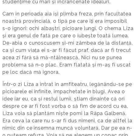
studențime cu mari și încrâncenate idealuri.
Cam în perioada aia își plimba freza, prin facultatea
noastră provincială, o tipă pe care îți era imposibil
s-o ignori: ochi albaștri, picioare lungi. O chema Liza
și era genul de fată pe care o iubește toată lumea.
De-abia o cunoscusem și-mi zâmbea de la distanță,
ca și cum viața ei s-ar fi făcut praf, dacă ar fi trecut
acea zi fără să mă-ntâlnească. Nici nu se punea
problema să n-o plac. Eram flatată și m-aș fi uscat
pe loc dacă mă ignora.
Într-o zi Liza a intrat în amfiteatru, legănându-se pe
picioarele ei infinite, împachetate în blugi. Avea o
idee iar eu, ca și restul lumii, știam dinainte că ori
despre ce ar fi fost vorba o să fim de acord cu ea.
Liza voia să plantăm niște pomi la Râpa Galbenă.
Era ceva la care nu s-ar fi dus nimeni, ca de altfel la
nimic din ce însemna muncă voluntară. Dar pe ea n-
o puteam refuza. Voia să ne alegem un copac prin