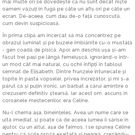
mai multe ori se dovedește că nu sunt decât niște
oameni văzuți în fugă pe câte un afiș ori pe câte un
ecran. De-aceea, cum dau de-o față cunoscută,
cum devin suspicioasă.
În prima clipă am încercat să mă concentrez pe
obrazul luminat și pe buzele îmblănite cu-o mustață
- gen coadă de pisică. Apoi am deschis ușa și-am
făcut trei pași pe lângă femeiușcă, ignorând-o într-
un mod cât mai natural, cu ochii înfipți în tabloul
semnat de Elisabeth. Dintre frunzele întunecate și
topite în pasta vopselei, privea încrezător, și mi s-a
părut că și puțin ironic, un bărbat a cărui amintire o
crezusem definitiv ștearsă. Iar acest om, ascuns în
coroanele mestecenilor, era Céline.
Nu-l chema așa, bineînțeles. Avea un nume care se
uită imediat, și poate că de aceea lumea îi sărise în
ajutor, cu un altul, așa de faimos. I se spunea Céline
pentru că scria proză exaltată și neagră, crezându-