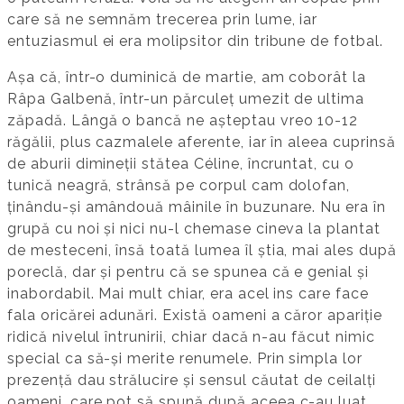
care să ne semnăm trecerea prin lume, iar
entuziasmul ei era molipsitor din tribune de fotbal.
Așa că, într-o duminică de martie, am coborât la
Râpa Galbenă, într-un părculeț umezit de ultima
zăpadă. Lângă o bancă ne așteptau vreo 10-12
răgălii, plus cazmalele aferente, iar în aleea cuprinsă
de aburii dimineții stătea Céline, încruntat, cu o
tunică neagră, strânsă pe corpul cam dolofan,
ținându-și amândouă mâinile în buzunare. Nu era în
grupă cu noi și nici nu-l chemase cineva la plantat
de mesteceni, însă toată lumea îl știa, mai ales după
poreclă, dar și pentru că se spunea că e genial și
inabordabil. Mai mult chiar, era acel ins care face
fala oricărei adunări. Există oameni a căror apariție
ridică nivelul întrunirii, chiar dacă n-au făcut nimic
special ca să-și merite renumele. Prin simpla lor
prezență dau strălucire și sensul căutat de ceilalți
oameni, care pot să spună după aceea c-au luat