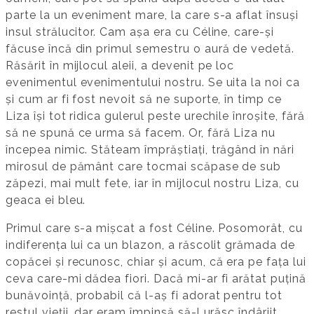
parte la un eveniment mare, la care s-a aflat însuși
insul strălucitor. Cam așa era cu Céline, care-și
făcuse încă din primul semestru o aură de vedetă.
Răsărit în mijlocul aleii, a devenit pe loc
evenimentul evenimentului nostru. Se uita la noi ca
și cum ar fi fost nevoit să ne suporte, în timp ce
Liza își tot ridica gulerul peste urechile înroșite, fără
să ne spună ce urma să facem. Or, fără Liza nu
începea nimic. Stăteam împrăștiați, trăgând în nări
mirosul de pământ care tocmai scăpase de sub
zăpezi, mai mult fete, iar în mijlocul nostru Liza, cu
geaca ei bleu.
Primul care s-a mișcat a fost Céline. Posomorât, cu
indiferența lui ca un blazon, a răscolit grămada de
copăcei și recunosc, chiar și acum, că era pe fața lui
ceva care-mi dădea fiori. Dacă mi-ar fi arătat puțină
bunăvoință, probabil că l-aș fi adorat pentru tot
restul vieții, dar eram împinsă să-l urăsc îndârjit