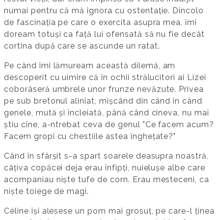
numai pentru că mă ignora cu ostentație. Dincolo
de fascinația pe care o exercita asupra mea, îmi
doream totuși ca față lui ofensată să nu fie decât
cortina după care se ascunde un ratat.
Pe când îmi lămuream această dilemă, am
descoperit cu uimire că în ochii strălucitori ai Lizei
coborâseră umbrele unor frunze nevăzute. Privea
pe sub bretonul aliniat, mișcând din când în când
genele, mută și încleiată, până când cineva, nu mai
știu cine, a-ntrebat ceva de genul "Ce facem acum?
Facem gropi cu chestiile astea înghețate?"
Când în sfârșit s-a spart soarele deasupra noastră,
câțiva copăcei deja erau înfipți, nuielușe albe care
acompaniau niște tufe de corn. Erau mesteceni, ca
niște toiege de magi.
Céline își alesese un pom mai grosuț, pe care-l ținea