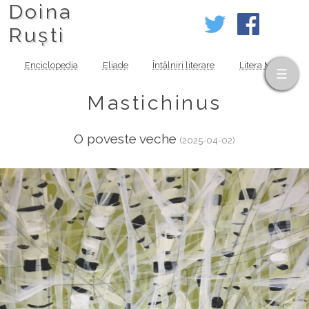
Doina
Ruști
Enciclopedia
Eliade
Întâlniri literare
Litera MOV
Mastichinus
O poveste veche
(2025-04-02)