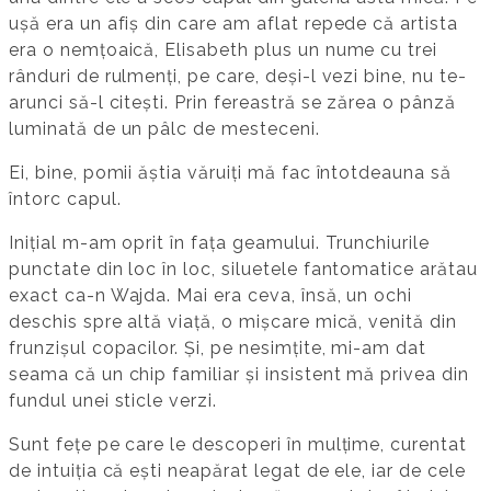
ușă era un afiș din care am aflat repede că artista
era o nemțoaică, Elisabeth plus un nume cu trei
rânduri de rulmenți, pe care, deși-l vezi bine, nu te-
arunci să-l citești. Prin fereastră se zărea o pânză
luminată de un pâlc de mesteceni.
Ei, bine, pomii ăștia văruiți mă fac întotdeauna să
întorc capul.
Inițial m-am oprit în fața geamului. Trunchiurile
punctate din loc în loc, siluetele fantomatice arătau
exact ca-n Wajda. Mai era ceva, însă, un ochi
deschis spre altă viață, o mișcare mică, venită din
frunzișul copacilor. Și, pe nesimțite, mi-am dat
seama că un chip familiar și insistent mă privea din
fundul unei sticle verzi.
Sunt fețe pe care le descoperi în mulțime, curentat
de intuiția că ești neapărat legat de ele, iar de cele