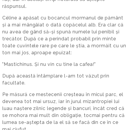
răspunsul.
Céline a apăsat cu bocancul mormanul de pământ
și a mai mângâiat o dată copăcelul alb. Era clar că
nu avea de gând să-și spună numele lui penibil și
trecător. După ce a perindat probabil prin minte
toate cuvintele rare pe care le știa, a mormăit cu un
ton mai jos, aproape epuizat:
"Mastichinus. Și nu vin cu tine la cafea!"
După această întâmplare l-am tot văzut prin
facultate.
Pe măsură ce mestecenii creșteau în micul parc, el
devenea tot mai ursuz, iar în jurul mizantropiei lui
luau naștere zilnic legende și bancuri, încât cred că
se mohora mai mult din obligație, tocmai pentru că
lumea se-aștepta de la el să se facă din ce în ce
mai ciufut.