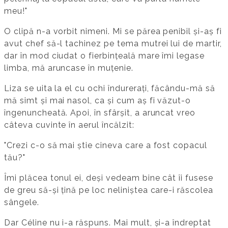
meu!"
O clipă n-a vorbit nimeni. Mi se părea penibil și-aș fi
avut chef să-l tachinez pe tema mutrei lui de martir,
dar în mod ciudat o fierbințeală mare îmi legase
limba, mă aruncase în muțenie.
Liza se uita la el cu ochi îndurerați, făcându-mă să
mă simt și mai nasol, ca și cum aș fi văzut-o
îngenuncheată. Apoi, în sfârșit, a aruncat vreo
câteva cuvinte în aerul încălzit:
"Crezi c-o să mai știe cineva care a fost copacul
tău?"
Îmi plăcea tonul ei, deși vedeam bine cât îi fusese
de greu să-și țină pe loc neliniștea care-i răscolea
sângele.
Dar Céline nu i-a răspuns. Mai mult, și-a îndreptat