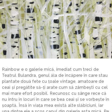
Rainbow e o galerie mică, imediat cum treci de
Teatrul Bulandra, genul ăla de încăpere în care stau
plantate două fete cu țoale vintage, amatoare de
ceai și pregătite să-ți arate cum să zâmbești cu cel
mai mare efort posibil. Recunosc cu sânge rece că
nu intru în locuri în care se bea ceai și se vorbește în
șoaptă. Însă în viața mea există alte slăbiciuni, iar
una dintre ele a scos capul din galeria asta mică. Pe