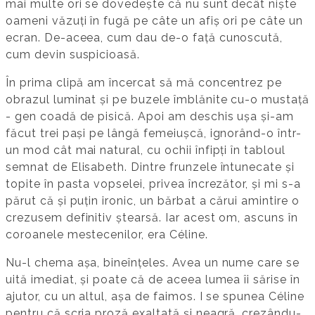
mai multe ori se dovedește că nu sunt decât niște
oameni văzuți în fugă pe câte un afiș ori pe câte un
ecran. De-aceea, cum dau de-o față cunoscută,
cum devin suspicioasă.
În prima clipă am încercat să mă concentrez pe
obrazul luminat și pe buzele îmblănite cu-o mustață
- gen coadă de pisică. Apoi am deschis ușa și-am
făcut trei pași pe lângă femeiușcă, ignorând-o într-
un mod cât mai natural, cu ochii înfipți în tabloul
semnat de Elisabeth. Dintre frunzele întunecate și
topite în pasta vopselei, privea încrezător, și mi s-a
părut că și puțin ironic, un bărbat a cărui amintire o
crezusem definitiv ștearsă. Iar acest om, ascuns în
coroanele mestecenilor, era Céline.
Nu-l chema așa, bineînțeles. Avea un nume care se
uită imediat, și poate că de aceea lumea îi sărise în
ajutor, cu un altul, așa de faimos. I se spunea Céline
pentru că scria proză exaltată și neagră, crezându-