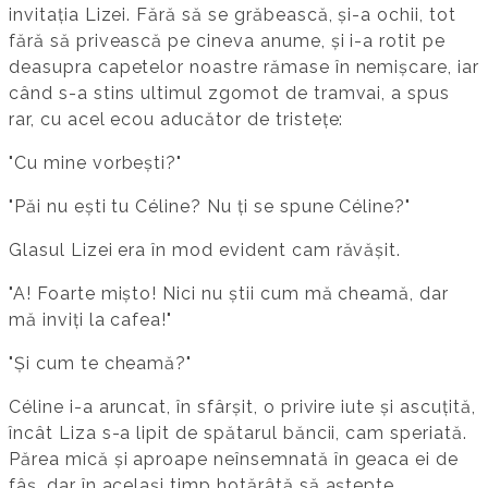
invitația Lizei. Fără să se grăbească, și-a ochii, tot
fără să privească pe cineva anume, și i-a rotit pe
deasupra capetelor noastre rămase în nemișcare, iar
când s-a stins ultimul zgomot de tramvai, a spus
rar, cu acel ecou aducător de tristețe:
"Cu mine vorbești?"
"Păi nu ești tu Céline? Nu ți se spune Céline?"
Glasul Lizei era în mod evident cam răvășit.
"A! Foarte mișto! Nici nu știi cum mă cheamă, dar
mă inviți la cafea!"
"Și cum te cheamă?"
Céline i-a aruncat, în sfârșit, o privire iute și ascuțită,
încât Liza s-a lipit de spătarul băncii, cam speriată.
Părea mică și aproape neînsemnată în geaca ei de
fâș, dar în același timp hotărâtă să aștepte