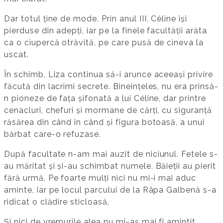
Dar totul ține de mode. Prin anul III, Céline își
pierduse din adepți, iar pe la finele facultății arăta
ca o ciupercă otrăvită, pe care pusă de cineva la
uscat.
În schimb, Liza continua să-i arunce aceeași privire
făcută din lacrimi secrete. Bineînțeles, nu era prinsă-
n pioneze de fața șifonată a lui Céline, dar printre
cenacluri, chefuri și mormane de cărți, cu siguranță
răsărea din când în când și figura botoasă, a unui
bărbat care-o refuzase.
După facultate n-am mai auzit de niciunul. Fetele s-
au măritat și și-au schimbat numele. Băieții au pierit
fără urmă. Pe foarte mulți nici nu mi-i mai aduc
aminte, iar pe locul parcului de la Râpa Galbenă s-a
ridicat o clădire sticloasă.
Și nici de vremurile alea nu mi-aș mai fi amintit,