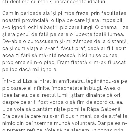
studențime cu mari și încrâncenate idealuri.
Cam în perioada aia își plimba freza, prin facultatea
noastră provincială, o tipă pe care îți era imposibil
s-o ignori: ochi albaștri, picioare lungi. O chema Liza
și era genul de fată pe care o iubește toată lumea.
De-abia o cunoscusem și-mi zâmbea de la distanță,
ca și cum viața ei s-ar fi făcut praf, dacă ar fi trecut
acea zi fără să mă-ntâlnească. Nici nu se punea
problema să n-o plac. Eram flatată și m-aș fi uscat
pe loc dacă mă ignora.
Într-o zi Liza a intrat în amfiteatru, legănându-se pe
picioarele ei infinite, împachetate în blugi. Avea o
idee iar eu, ca și restul lumii, știam dinainte că ori
despre ce ar fi fost vorba o să fim de acord cu ea.
Liza voia să plantăm niște pomi la Râpa Galbenă.
Era ceva la care nu s-ar fi dus nimeni, ca de altfel la
nimic din ce însemna muncă voluntară. Dar pe ea n-
o puteam refuza. Voia să ne alegem un copac prin