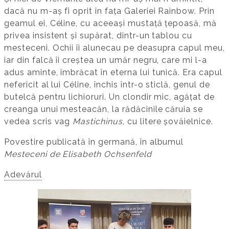
dacă nu m-aș fi oprit în fața Galeriei Rainbow. Prin
geamul ei, Céline, cu aceeași mustață țepoasă, mă
privea insistent și supărat, dintr-un tablou cu
mesteceni. Ochii îi alunecau pe deasupra capul meu,
iar din falcă îi creștea un umăr negru, care mi l-a
adus aminte, îmbrăcat în eterna lui tunică. Era capul
nefericit al lui Céline, închis într-o sticlă, genul de
butelcă pentru lichioruri. Un clondir mic, agățat de
creanga unui mesteacăn, la rădăcinile căruia se
vedea scris vag
Mastichinus
, cu litere șovăielnice.
Povestire publicată în germană, în albumul
Mesteceni de Elisabeth Ochsenfeld
Adevărul