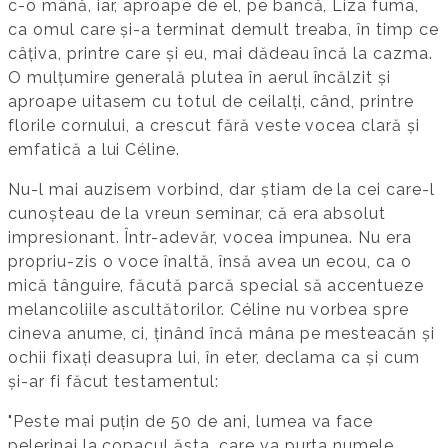
c-o mână, iar, aproape de el, pe bancă, Liza fuma,
ca omul care și-a terminat demult treaba, în timp ce
câțiva, printre care și eu, mai dădeau încă la cazma.
O mulțumire generală plutea în aerul încălzit și
aproape uitasem cu totul de ceilalți, când, printre
florile cornului, a crescut fără veste vocea clară și
emfatică a lui Céline.
Nu-l mai auzisem vorbind, dar știam de la cei care-l
cunoșteau de la vreun seminar, că era absolut
impresionant. Într-adevăr, vocea impunea. Nu era
propriu-zis o voce înaltă, însă avea un ecou, ca o
mică tânguire, făcută parcă special să accentueze
melancoliile ascultătorilor. Céline nu vorbea spre
cineva anume, ci, ținând încă mâna pe mesteacăn și
ochii fixați deasupra lui, în eter, declama ca și cum
și-ar fi făcut testamentul:
"Peste mai puțin de 50 de ani, lumea va face
pelerinaj la copacul ăsta, care va purta numele