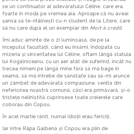
se un continuator al adevăratului Céline, care era
foarte în modă pe vremea aia. Aproape că nu aveai
șansa să te-ntâlnești cu-n student de la Litere, care
să nu care după el un exemplar din
Mort à crédit
.
Îmi aduc aminte de o zi luminoasă, de pe la
începutul facultății, când eu însămi, îndopată cu
mizeria și sinceritatea lui Céline, oftam lângă statuia
lui Kogălniceanu, cu un aer atât de suferind, încât nu
trecea nimeni pe lângă mine fără să mă bage în
seamă, să mă întrebe de sănătate sau să-mi arunce
un zâmbet de adevărată compasiune, venită din
nefericirea noastră comună, căci era primăvară, și-o
tristețe neliniștită cuprinsese toate creierele care
coborau din Copou.
În acel martie rănit, numai idioții erau fericiți.
Iar între Râpa Galbenă și Copou era plin de