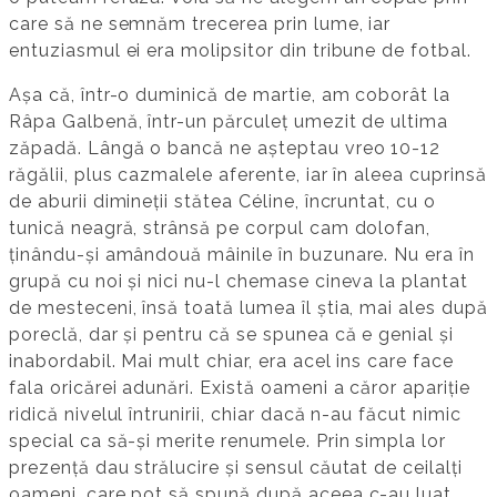
care să ne semnăm trecerea prin lume, iar
entuziasmul ei era molipsitor din tribune de fotbal.
Așa că, într-o duminică de martie, am coborât la
Râpa Galbenă, într-un părculeț umezit de ultima
zăpadă. Lângă o bancă ne așteptau vreo 10-12
răgălii, plus cazmalele aferente, iar în aleea cuprinsă
de aburii dimineții stătea Céline, încruntat, cu o
tunică neagră, strânsă pe corpul cam dolofan,
ținându-și amândouă mâinile în buzunare. Nu era în
grupă cu noi și nici nu-l chemase cineva la plantat
de mesteceni, însă toată lumea îl știa, mai ales după
poreclă, dar și pentru că se spunea că e genial și
inabordabil. Mai mult chiar, era acel ins care face
fala oricărei adunări. Există oameni a căror apariție
ridică nivelul întrunirii, chiar dacă n-au făcut nimic
special ca să-și merite renumele. Prin simpla lor
prezență dau strălucire și sensul căutat de ceilalți
oameni, care pot să spună după aceea c-au luat