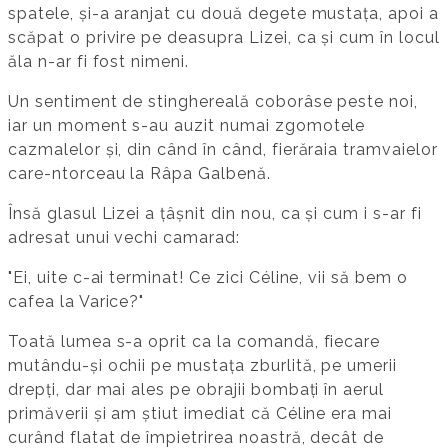
spatele, și-a aranjat cu două degete mustața, apoi a
scăpat o privire pe deasupra Lizei, ca și cum în locul
ăla n-ar fi fost nimeni.
Un sentiment de stinghereală coborâse peste noi,
iar un moment s-au auzit numai zgomotele
cazmalelor și, din când în când, fierăraia tramvaielor
care-ntorceau la Râpa Galbenă.
Însă glasul Lizei a țâșnit din nou, ca și cum i s-ar fi
adresat unui vechi camarad:
"Ei, uite c-ai terminat! Ce zici Céline, vii să bem o
cafea la Varice?"
Toată lumea s-a oprit ca la comandă, fiecare
mutându-și ochii pe mustața zburlită, pe umerii
drepți, dar mai ales pe obrajii bombați în aerul
primăverii și am știut imediat că Céline era mai
curând flatat de împietrirea noastră, decât de