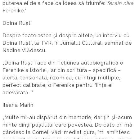
puterea ei de a face ca ideea să triumfe:
ferein nike
.
Ferenike.”
Doina Ruști
Despre toate astea și despre altele, un interviu cu
Doina Ruști, la TVR, în Jurnalul Cultural, semnat de
Nadine Vlădescu.
„Doina Ruști face din ficțiunea autobiografică o
Ferenike a istoriei, iar din scriitura – specifică –
alertă, tensionată, rizomică, cu intrigi multiple,
perfect calibrate, o Ferenike pentru ființa ei
adevărată. ”
Ileana Marin
„Multe mi-au dispărut din memorie, dar țin și-acum
minte dinții puștiului care povestea. De câte ori mă
gândesc la Cornel, văd imediat gura, îmi amintesc