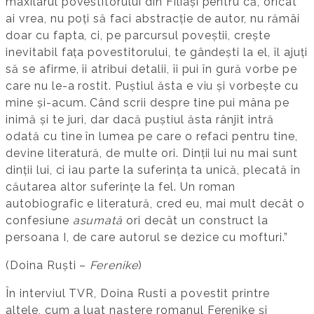
maxilarul povestitorului din Filiași pentru că, oricât
ai vrea, nu poți să faci abstracție de autor, nu rămâi
doar cu fapta, ci, pe parcursul poveștii, crește
inevitabil fața povestitorului, te gândești la el, îl ajuți
să se afirme, îi atribui detalii, îi pui în gură vorbe pe
care nu le-a rostit. Puștiul ăsta e viu și vorbește cu
mine și-acum. Când scrii despre tine pui mâna pe
inimă și te juri, dar dacă puștiul ăsta rânjit intră
odată cu tine în lumea pe care o refaci pentru tine,
devine literatură, de multe ori. Dinții lui nu mai sunt
dinții lui, ci iau parte la suferința ta unică, plecată în
căutarea altor suferințe la fel. Un roman
autobiografic e literatură, cred eu, mai mult decât o
confesiune
asumată
ori decât un construct la
persoana I, de care autorul se dezice cu mofturi.”
(Doina Ruști –
Ferenike
)
În interviul TVR, Doina Rusti a povestit printre
altele, cum a luat naștere romanul Ferenike și