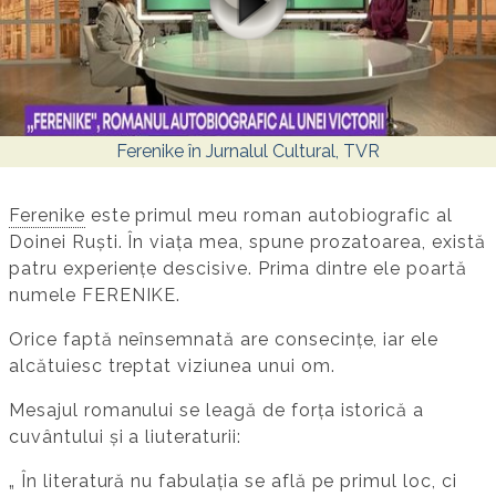
Ferenike în Jurnalul Cultural, TVR
Ferenike
este primul meu roman autobiografic al
Doinei Ruști. În viața mea, spune prozatoarea, există
patru experiențe descisive. Prima dintre ele poartă
numele FERENIKE.
Orice faptă neînsemnată are consecințe, iar ele
alcătuiesc treptat viziunea unui om.
Mesajul romanului se leagă de forța istorică a
cuvântului și a liuteraturii:
„ În literatură nu fabulația se află pe primul loc, ci