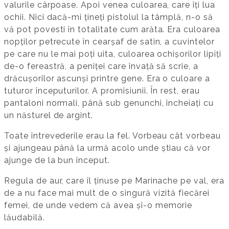
valurile cârpoase. Apoi venea culoarea, care îți lua
ochii. Nici dacă-mi țineți pistolul la tâmplă, n-o să
vă pot povesti în totalitate cum arăta. Era culoarea
nopților petrecute în cearșaf de satin, a cuvintelor
pe care nu le mai poți uita, culoarea ochișorilor lipiți
de-o fereastră, a peniței care învață să scrie, a
drăcușorilor ascunși printre gene. Era o culoare a
tuturor începuturilor. A promisiunii. În rest, erau
pantaloni normali, până sub genunchi, încheiați cu
un năsturel de argint.
Toate întrevederile erau la fel. Vorbeau cât vorbeau
și ajungeau până la urmă acolo unde știau că vor
ajunge de la bun început.
Regula de aur, care îl ținuse pe Marinache pe val, era
de a nu face mai mult de o singură vizită fiecărei
femei, de unde vedem că avea și-o memorie
lăudabilă.