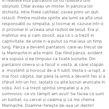
În realiate însă pantalonii lui nu fuseseră unii
obișnuiți. Chiar aveau un mister. În pânzica lor
dichisită, între firele catifelei, zăcea prins un duh
rătăcit. Printre multele spirite ale lumii se află unul
responsabil cu simpatia, și tocmai el, căzuse într-o
zi prizonier în urzeala unui război de țesut. Era și
mahmur, era și cam obosit, așa că s-a trezit în
captivitate, de unde n-a putut să mai iasă un timp
lung. Pânza a devenit pantaloni, care-au trecut de
la Marinache în alte mâini. Dar fiind pânză, evident
era supusă și ea timpului ca toate lucrurile. Din
pantaloni cineva și-a făcut o vestă, al cărei stăpân
a moștenit și norocul de-a fi iubit. Vesta s-a rupt, a
mai fost cârpită, dar până la urmă a devenit fes și a
sfârșit într-un foc, laolată cu alte lucruri aruncate în
sobă. Aici s-a trezit spiritul simpatiei și a zis
somnoros: ce vis tâmpit am avut! Se făcea că sunt
un bărbat, cu cercei și cealma și că mă chema
Marinache. Doamne-ferește de-așa un destin!