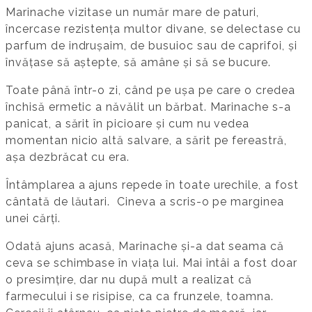
Marinache vizitase un număr mare de paturi,
încercase rezistența multor divane, se delectase cu
parfum de indrușaim, de busuioc sau de caprifoi, și
învățase să aștepte, să amâne și să se bucure.
Toate până într-o zi, când pe ușa pe care o credea
închisă ermetic a năvălit un bărbat. Marinache s-a
panicat, a sărit în picioare și cum nu vedea
momentan nicio altă salvare, a sărit pe fereastră,
așa dezbrăcat cu era.
Întâmplarea a ajuns repede în toate urechile, a fost
cântată de lăutari. Cineva a scris-o pe marginea
unei cărți.
Odată ajuns acasă, Marinache și-a dat seama că
ceva se schimbase în viața lui. Mai întâi a fost doar
o presimțire, dar nu după mult a realizat că
farmecului i se risipise, ca ca frunzele, toamna.