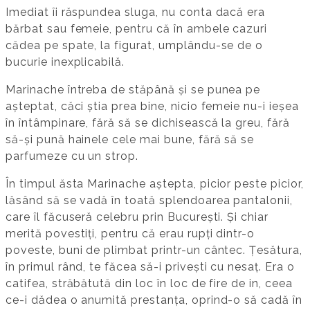
Imediat îi răspundea sluga, nu conta dacă era
bărbat sau femeie, pentru că în ambele cazuri
cădea pe spate, la figurat, umplându-se de o
bucurie inexplicabilă.
Marinache întreba de stăpână și se punea pe
așteptat, căci știa prea bine, nicio femeie nu-i ieșea
în întâmpinare, fără să se dichisească la greu, fără
să-și pună hainele cele mai bune, fără să se
parfumeze cu un strop.
În timpul ăsta Marinache aștepta, picior peste picior,
lăsând să se vadă în toată splendoarea pantalonii,
care îl făcuseră celebru prin București. Și chiar
merită povestiți, pentru că erau rupți dintr-o
poveste, buni de plimbat printr-un cântec. Țesătura,
în primul rând, te făcea să-i privești cu nesaț. Era o
catifea, străbătută din loc în loc de fire de in, ceea
ce-i dădea o anumită prestanța, oprind-o să cadă în