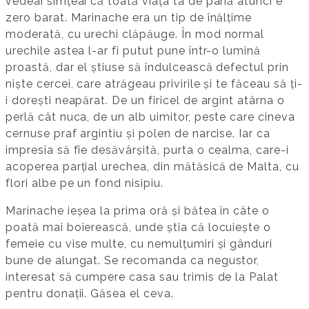
vedeai simțeai că toată viața ta de până atunci e
zero barat. Marinache era un tip de înălțime
moderată, cu urechi clăpăuge. În mod normal
urechile astea l-ar fi putut pune într-o lumină
proastă, dar el știuse să îndulcească defectul prin
niște cercei, care atrăgeau privirile și te făceau să ți-
i dorești neapărat. De un firicel de argint atârna o
perlă cât nuca, de un alb uimitor, peste care cineva
cernuse praf argintiu și polen de narcise. Iar ca
impresia să fie desăvârșită, purta o cealma, care-i
acoperea parțial urechea, din mătăsică de Malta, cu
flori albe pe un fond nisipiu.
Marinache ieșea la prima oră și bătea în câte o
poată mai boierească, unde știa că locuiește o
femeie cu vise multe, cu nemulțumiri și gânduri
bune de alungat. Se recomanda ca negustor,
interesat să cumpere casa sau trimis de la Palat
pentru donații. Găsea el ceva.