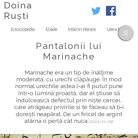
Doina
Ruști
Enciclopedia
Eliade
Întâlniri literare
Litera MOV
Pantalonii lui
Marinache
Marinache era un tip de înălțime
moderată, cu urechi clăpăuge. În mod
normal urechile astea l‑ar fi putut pune
într‑o lumină proastă, dar el știuse să
îndulcească defectul prin niște cercei,
care atrăgeau privirile și te făceau să ți‑i
dorești neapărat. De un firicel de argint
atârna o perlă cât nuca
(2024-01-09)