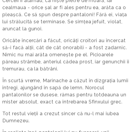
Cerceii îi atârnau, ca niște pietre de moară, iar
cealmaua - orice șal ar fi ales pentru ea, arăta ca o
pleașcă. Ce să spun despre pantaloni! Fără ei, viața
lui strălucită se terminase. Se simțea jefuit, violat,
aruncat la gunoi.
Oricâte încercări a făcut, oricâți croitori au încercat
să-i facă alții, cât de cât onorabili - a fost zadarnic.
Nimic nu mai arăta omenește pe el. Picioarele
păreau strâmbe, anteriul cădea prost, iar genunchii îi
tremurau, ca la bătrâni.
În scurtă vreme, Marinache a căzut în dizgrația lumii
întregi, ajungând în sapă de lemn. Norocul
pantalonilor se dusese, rămas pentru totdeauna un
mister absolut, exact ca întrebarea Sfinxului grec.
Tot restul vieții a crezut sincer că nu-l mai iubea
Dumnezeu.