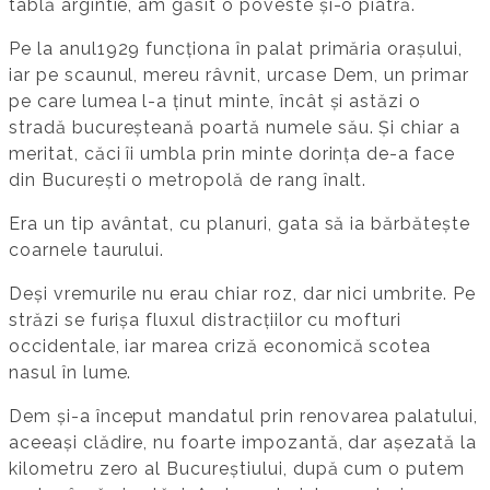
tablă argintie, am găsit o poveste și-o piatră.
Pe la anul1929 funcționa în palat primăria orașului,
iar pe scaunul, mereu râvnit, urcase Dem, un primar
pe care lumea l-a ținut minte, încât și astăzi o
stradă bucureșteană poartă numele său. Și chiar a
meritat, căci îi umbla prin minte dorința de-a face
din București o metropolă de rang înalt.
Era un tip avântat, cu planuri, gata să ia bărbătește
coarnele taurului.
Deși vremurile nu erau chiar roz, dar nici umbrite. Pe
străzi se furișa fluxul distracțiilor cu mofturi
occidentale, iar marea criză economică scotea
nasul în lume.
Dem și-a început mandatul prin renovarea palatului,
aceeași clădire, nu foarte impozantă, dar așezată la
kilometru zero al Bucureștiului, după cum o putem