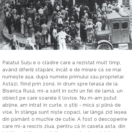
Palatul Suțu e o clădire care a rezistat mult timp,
având diferiți stăpâni, încât e de mirare că se mai
numește așa, după numele primului său proprietar.
Astăzi, fiind prin zonă, în drum spre terasa de la
Biserica Rusă, mi-a sărit în ochi un fel de lamă, un
obiect pe care soarele îl lovise. Nu m-am putut
abține, am intrat în curte, o știți - mică și plină de
vise. În stânga sunt niște copaci, iar lângă zid ieșea
din pământ o muchie de cutie. A fost o descoperire
care mi-a rescris ziua, pentru că în caseta asta, din