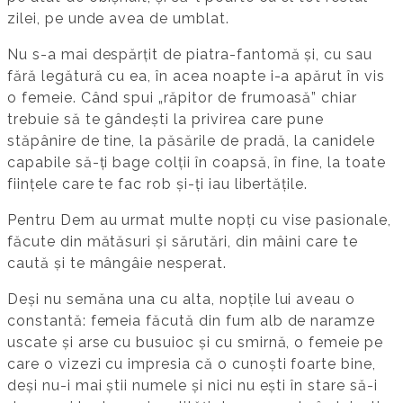
zilei, pe unde avea de umblat.
Nu s-a mai despărțit de piatra-fantomă și, cu sau
fără legătură cu ea, în acea noapte i-a apărut în vis
o femeie. Când spui „răpitor de frumoasă” chiar
trebuie să te gândești la privirea care pune
stăpânire de tine, la păsările de pradă, la canidele
capabile să-ți bage colții în coapsă, în fine, la toate
ființele care te fac rob și-ți iau libertățile.
Pentru Dem au urmat multe nopți cu vise pasionale,
făcute din mătăsuri și sărutări, din mâini care te
caută și te mângâie nesperat.
Deși nu semăna una cu alta, nopțile lui aveau o
constantă: femeia făcută din fum alb de naramze
uscate și arse cu busuioc și cu smirnă, o femeie pe
care o vizezi cu impresia că o cunoști foarte bine,
deși nu-i mai știi numele și nici nu ești în stare să-i