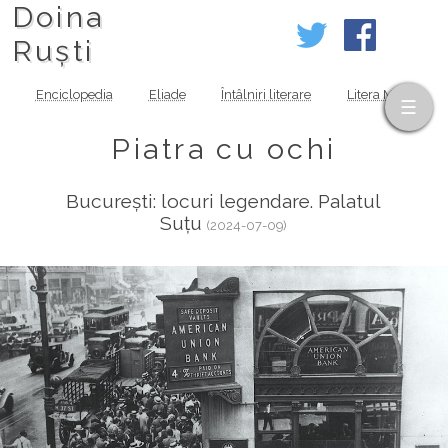
Doina
Ruști
Enciclopedia
Eliade
Întâlniri literare
Litera MOV
Piatra cu ochi
București: locuri legendare. Palatul
Suțu
(2024-07-09)