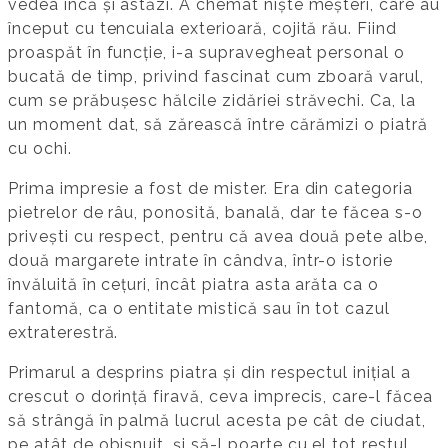
vedea încă și astăzi. A chemat niște meșteri, care au
început cu tencuiala exterioară, cojită rău. Fiind
proaspăt în funcție, i-a supravegheat personal o
bucată de timp, privind fascinat cum zboară varul,
cum se prăbușesc hălcile zidăriei străvechi. Ca, la
un moment dat, să zărească între cărămizi o piatră
cu ochi.
Prima impresie a fost de mister. Era din categoria
pietrelor de râu, ponosită, banală, dar te făcea s-o
privești cu respect, pentru că avea două pete albe,
două margarete intrate în cândva, într-o istorie
învăluită în cețuri, încât piatra asta arăta ca o
fantomă, ca o entitate mistică sau în tot cazul
extraterestră.
Primarul a desprins piatra și din respectul inițial a
crescut o dorință firavă, ceva imprecis, care-l făcea
să strângă în palmă lucrul acesta pe cât de ciudat,
pe atât de obișnuit, și să-l poarte cu el tot restul