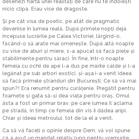
desenezi harta unei realități de care nu te îndoiești
nicio clipă. Erau vise de dragoste.
Și pe cât visa de poetic, pe atât de pragmatic
devenise în lumea reală. După primele nopți deja
începuse lucrările pe Calea Victoriei, lărgind-o,
făcând-o să arate mai omenește. După altă noapte
cu vise de aburi și miere, s-a apucat să facă piețe și
stabilimente pentru săraci. În fine, într-o noapte
femeia cu ochii de ape l-a dus pe mările calde și l-a
legănat pe sub arbori exotici, și-așa i-a venit ideea
să facă primele ștranduri din București. Ce să vă mai
spun?! Era renumit pentru curățenie. Pregătit pentru
foamete și gata să-și dea viața pentru oraș. Omul
ăsta a fost un primar brav, pe care lumea îl aclama
pe stradă, în timp ce femeia din vis îi dădea aripi.
Chiar și ideea metroului, tot de la el a venit.
Ca să vă faceți o opinie despre Dem, vă voi spune
că a avut un mandat relativ lung pentru vremurile