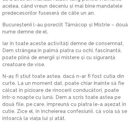
acelea, când vreun deceniu și mai bine mandatele
predecesorilor fuseseră de câte un an.
Bucureștenii l-au poreclit Târnăcop și Mistrie – două
nume demne de el.
Iar în toate aceste activități demne de consemnat,
Dem strângea în palmă piatra cu ochi, fascinantă,
poate plină de energii și mistere și cu siguranță
creatoare de vise.
N-aș fi știut toate astea, dacă n-ar fi fost cutia din
curte. La un moment dat, poate chiar înainte să fie
călcat în picioare de rinocerii conducători, poate
într-o noapte cu lună, Dem a scris toate astea pe
două file, pe care, împreună cu piatra le-a așezat în
cutie. Zice el, în încheierea confesiunii, că voia să se
întoarcă la viața lui și atât.