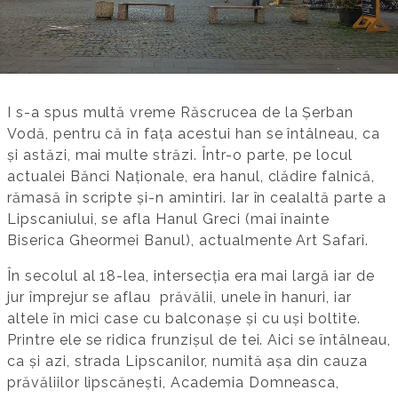
I s-a spus multă vreme Răscrucea de la Șerban
Vodă, pentru că în fața acestui han se întâlneau, ca
și astăzi, mai multe străzi. Într-o parte, pe locul
actualei Bănci Naționale, era hanul, clădire falnică,
rămasă în scripte și-n amintiri. Iar în cealaltă parte a
Lipscaniului, se afla Hanul Greci (mai înainte
Biserica Gheormei Banul), actualmente Art Safari.
În secolul al 18-lea, intersecția era mai largă iar de
jur împrejur se aflau prăvălii, unele în hanuri, iar
altele în mici case cu balconașe și cu uși boltite.
Printre ele se ridica frunzișul de tei. Aici se întâlneau,
ca și azi, strada Lipscanilor, numită așa din cauza
prăvăliilor lipscănești, Academia Domneasca,