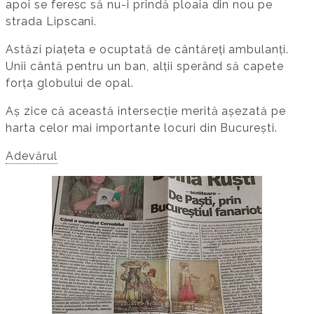
apoi se feresc să nu-i prindă ploaia din nou pe
strada Lipscani.
Astăzi piațeta e ocuptată de cântăreți ambulanți.
Unii cântă pentru un ban, alții sperând să capete
forța globului de opal.
Aș zice că această intersecție merită așezată pe
harta celor mai importante locuri din București.
Adevărul