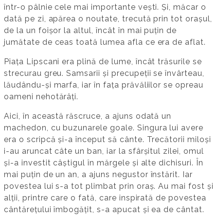
într-o pâlnie cele mai importante vești. Și, măcar o
dată pe zi, apărea o noutate, trecută prin tot orașul,
de la un foișor la altul, încât în mai puțin de
jumătate de ceas toată lumea afla ce era de aflat.
Piața Lipscani era plină de lume, încât trăsurile se
strecurau greu. Samsarii și precupeții se învârteau,
lăudându-și marfa, iar în fața prăvăliilor se opreau
oameni nehotărâți.
Aici, în această răscruce, a ajuns odată un
machedon, cu buzunarele goale. Singura lui avere
era o scripcă și-a început să cânte. Trecătorii miloși
i-au aruncat câte un ban, iar la sfârșitul zilei, omul
și-a investit câștigul în mărgele și alte dichisuri. În
mai puțin de un an, a ajuns negustor înstărit. Iar
povestea lui s-a tot plimbat prin oraș. Au mai fost și
alții, printre care o fată, care inspirată de povestea
cântărețului îmbogățit, s-a apucat și ea de cântat.