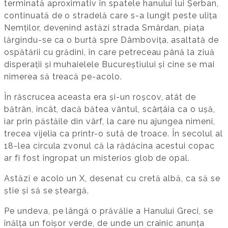
terminată aproximativ în spatele hanului lui Șerban,
continuată de o stradelă care s-a lungit peste ulița
Nemților, devenind astăzi strada Smârdan, piața
lărgindu-se ca o burtă spre Dâmbovița, asaltată de
ospătării cu grădini, în care petreceau până la ziuă
disperații și muhaielele Bucureștiului și cine se mai
nimerea să treacă pe-acolo.
În răscrucea aceasta era și-un roșcov, atât de
bătrân, încât, dacă bătea vântul, scârțâia ca o ușă,
iar prin păstăile din vârf, la care nu ajungea nimeni,
trecea vijelia ca printr-o sută de troace. În secolul al
18-lea circula zvonul că la rădăcina acestui copac
ar fi fost îngropat un misterios glob de opal.
Astăzi e acolo un X, desenat cu cretă albă, ca să se
știe și să se șteargă.
Pe undeva, pe lângă o prăvălie a Hanului Greci, se
înălța un foișor verde, de unde un crainic anunța