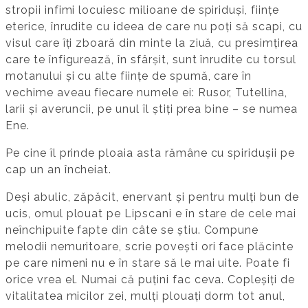
stropii infimi locuiesc milioane de spiriduși, ființe
eterice, înrudite cu ideea de care nu poți să scapi, cu
visul care îți zboară din minte la ziuă, cu presimțirea
care te înfigurează, în sfârșit, sunt înrudite cu torsul
motanului și cu alte ființe de spumă, care în
vechime aveau fiecare numele ei: Rusor, Tutellina,
larii și averuncii, pe unul îl știți prea bine – se numea
Ene.
Pe cine îl prinde ploaia asta rămâne cu spiridușii pe
cap un an încheiat.
Deși abulic, zăpăcit, enervant și pentru mulți bun de
ucis, omul plouat pe Lipscani e în stare de cele mai
neînchipuite fapte din câte se știu. Compune
melodii nemuritoare, scrie povești ori face plăcinte
pe care nimeni nu e în stare să le mai uite. Poate fi
orice vrea el. Numai că puțini fac ceva. Copleșiți de
vitalitatea micilor zei, mulți plouați dorm tot anul,