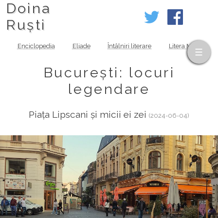
Doina
Ruști
Enciclopedia
Eliade
Întâlniri literare
Litera MOV
București: locuri
legendare
Piața Lipscani și micii ei zei
(2024-06-04)