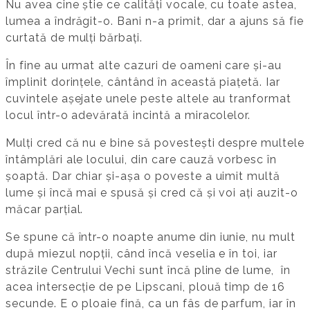
Nu avea cine știe ce calități vocale, cu toate astea,
lumea a îndrăgit-o. Bani n-a primit, dar a ajuns să fie
curtată de mulți bărbați.
În fine au urmat alte cazuri de oameni care și-au
împlinit dorințele, cântând în această piațetă. Iar
cuvintele așejate unele peste altele au tranformat
locul într-o adevărată incintă a miracolelor.
Mulți cred că nu e bine să povestești despre multele
întâmplări ale locului, din care cauză vorbesc în
șoaptă. Dar chiar și-așa o poveste a uimit multă
lume și încă mai e spusă și cred că și voi ați auzit-o
măcar parțial.
Se spune că într-o noapte anume din iunie, nu mult
după miezul nopții, când încă veselia e în toi, iar
străzile Centrului Vechi sunt încă pline de lume, în
acea intersecție de pe Lipscani, plouă timp de 16
secunde. E o ploaie fină, ca un fâs de parfum, iar în