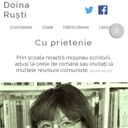
Doina
Ruști
Enciclopedia
Eliade
Întâlniri literare
Litera MOV
Cu prietenie
Prin școala noastră mișunau scriitorii,
aduși la orele de română sau invitați la
multele reuniuni comuniste.
(2024-05-21)