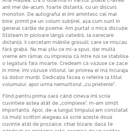
Ana Mâșlea. Era o doamnă în vârstă, poate c-avea
anii mei de-acum, foarte distantă, cu un discurs
monoton. De autograful ei îmi amintesc cel mai
bine, primit pe un volum subțirel, așa cum sunt în
general cărțile de poeme. Am purtat o mică discuție.
Stăteam în picioare lângă catedră, la oarecare
distanță, îi cercetam mâinile grăsulii, care se mișcau
fără grabă. Nu mai știu ce mi-a spus, dar multă
vreme am rămas cu impresia că între noi se stabilise
o legătură fără moarte. Credeam că văzuse ce zace
în mine, îmi văzuse viitorul, iar privirea ei mă încuraja
să dobor munții. Dedicația făcea o referire la titlul
volumului, apoi urma nemuritorul „cu prietenie”.
Fiind pentru prima oară când cineva îmi scria
cuvintele astea atât de „complexe”, m-am simțit
împortantă. Apoi, de-a lungul timpului am constatat
că mulți scriitori alegeau să scrie aceste două
cuvinte atât de prozaice, chiar bizare, dacă te