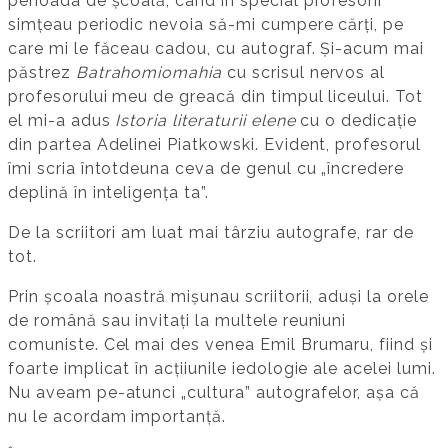
perioada de școală, când în special profesorii
simțeau periodic nevoia să-mi cumpere cărți, pe
care mi le făceau cadou, cu autograf. Și-acum mai
păstrez
Batrahomiomahia
cu scrisul nervos al
profesorului meu de greacă din timpul liceului. Tot
el mi-a adus
Istoria literaturii elene
cu o dedicație
din partea Adelinei Piatkowski. Evident, profesorul
îmi scria întotdeuna ceva de genul cu „încredere
deplină în inteligența ta”.
De la scriitori am luat mai târziu autografe, rar de
tot.
Prin școala noastră mișunau scriitorii, aduși la orele
de română sau invitați la multele reuniuni
comuniste. Cel mai des venea Emil Brumaru, fiind și
foarte implicat în acțiiunile iedologie ale acelei lumi.
Nu aveam pe-atunci „cultura” autografelor, așa că
nu le acordam importanță.