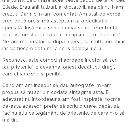
mărturisit că primise acea vestă cadou de la Mircea
Eliade. Erau anii tulburi, ai dictatorii, așa că nu l-am
crezut. Dar nici n-am comentat. Am stat de vorbă
vreo două ore și mă așteptam la o dedicație
specială. Însă mi-a scris o ceva scurt, referitor la
titlul volumului, și evident, nelipsitul „cu prietenie”.
Ne-am mai întâlnit și după aceea, de multe ori chiar,
iar de fiecare dată mi-a scris același lucru.
Recunosc, este comod și aproape incolor să scrii
„cu prietenie”. E ceva mai onest decât „cu drag”,
care chiar e sec și penibil.
Când am am început să dau autografe, mi-am
propus să nu scriu nicodată sintagma asta. E
adevărat nu întotdeauna am fost inspirată, tocmai
de-asta adeseori prefer să scriu o urare, decât să
fac nu știu ce legământ de prietenie, de care n-o să
mă țin.