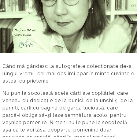
Când mă gândesc la autografele colecționate de-a
lungul vremii, cel mai des îmi apar în minte cuvintele
astea: cu prietenie.
Nu pun la socoteală acele cărți ale copilăriei, care
veneau cu dedicație de la bunici, de la unchi și de la
părinți, cărți cu pagină de gardă lucioasă, care
parcă-i obliga să-și lase semnătura acolo, pentru
veșnica pomenire. Nimeni nu le pune la socoteală,
așa că le voi lăsa deoparte, pomenind doar