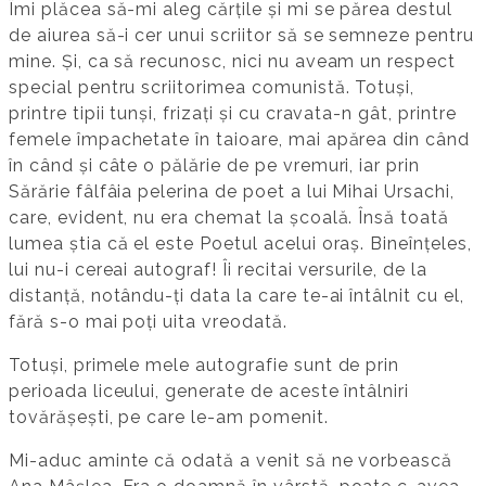
Îmi plăcea să-mi aleg cărțile și mi se părea destul
de aiurea să-i cer unui scriitor să se semneze pentru
mine. Și, ca să recunosc, nici nu aveam un respect
special pentru scriitorimea comunistă. Totuși,
printre tipii tunși, frizați și cu cravata-n gât, printre
femele împachetate în taioare, mai apărea din când
în când și câte o pălărie de pe vremuri, iar prin
Sărărie fâlfâia pelerina de poet a lui Mihai Ursachi,
care, evident, nu era chemat la școală. Însă toată
lumea știa că el este Poetul acelui oraș. Bineînțeles,
lui nu-i cereai autograf! Îi recitai versurile, de la
distanță, notându-ți data la care te-ai întâlnit cu el,
fără s-o mai poți uita vreodată.
Totuși, primele mele autografie sunt de prin
perioada liceului, generate de aceste întâlniri
tovărășești, pe care le-am pomenit.
Mi-aduc aminte că odată a venit să ne vorbească