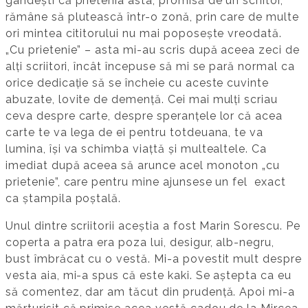
gândești că prietenia asta, promisă de un scriitor,
rămâne să plutească într-o zonă, prin care de multe
ori mintea cititorului nu mai poposește vreodată.
„Cu prietenie” – asta mi-au scris după aceea zeci de
alți scriitori, încât începuse să mi se pară normal ca
orice dedicație să se încheie cu aceste cuvinte
abuzate, lovite de demență. Cei mai mulți scriau
ceva despre carte, despre speranțele lor că acea
carte te va lega de ei pentru totdeuana, te va
lumina, își va schimba viațtă și multealtele. Ca
imediat după aceea să arunce acel monoton „cu
prietenie”, care pentru mine ajunsese un fel exact
ca ștampila poștală.
Unul dintre scriitorii aceștia a fost Marin Sorescu. Pe
coperta a patra era poza lui, desigur, alb-negru,
bust îmbrăcat cu o vestă. Mi-a povestit mult despre
vesta aia, mi-a spus că este kaki. Se aștepta ca eu
să comentez, dar am tăcut din prudență. Apoi mi-a