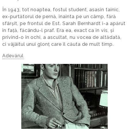
În 1943, tot noaptea, fostul student, asasin tainic,
ex-purtătorul de pernă, înainta pe un câmp, fără
sfârșit, pe frontul de Est. Sarah Bernhardt i-a apărut
în față, făcându-l praf. Era ea, exact ca în vis, și
privind-o în ochi, a ascultat, nu vocea de altădată,
ci vâjâitul unui glonț care îl căuta de mult timp.
Adevărul