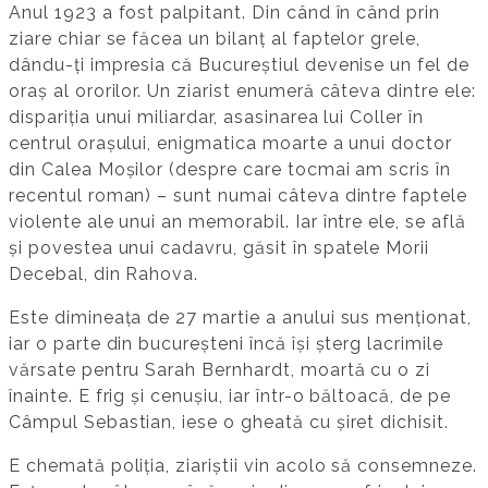
Anul 1923 a fost palpitant. Din când în când prin
ziare chiar se făcea un bilanț al faptelor grele,
dându-ți impresia că Bucureștiul devenise un fel de
oraș al ororilor. Un ziarist enumeră câteva dintre ele:
dispariția unui miliardar, asasinarea lui Coller în
centrul orașului, enigmatica moarte a unui doctor
din Calea Moșilor (despre care tocmai am scris în
recentul roman) – sunt numai câteva dintre faptele
violente ale unui an memorabil. Iar între ele, se află
și povestea unui cadavru, găsit în spatele Morii
Decebal, din Rahova.
Este dimineața de 27 martie a anului sus menționat,
iar o parte din bucureșteni încă își șterg lacrimile
vărsate pentru Sarah Bernhardt, moartă cu o zi
înainte. E frig și cenușiu, iar într-o băltoacă, de pe
Câmpul Sebastian, iese o gheată cu șiret dichisit.
E chemată poliția, ziariștii vin acolo să consemneze.