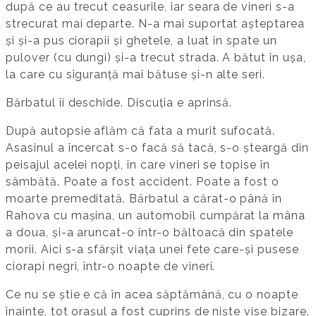
după ce au trecut ceasurile, iar seara de vineri s-a
strecurat mai departe. N-a mai suportat așteptarea
și și-a pus ciorapii și ghetele, a luat în spate un
pulover (cu dungi) și-a trecut strada. A bătut în ușa,
la care cu siguranță mai bătuse și-n alte seri.
Bărbatul îi deschide. Discuția e aprinsă.
După autopsie aflăm că fata a murit sufocată.
Asasinul a încercat s-o facă să tacă, s-o șteargă din
peisajul acelei nopți, în care vineri se topise în
sâmbătă. Poate a fost accident. Poate a fost o
moarte premeditată. Bărbatul a cărat-o până în
Rahova cu mașina, un automobil cumpărat la mâna
a doua, și-a aruncat-o într-o băltoacă din spatele
morii. Aici s-a sfârșit viața unei fete care-și pusese
ciorapi negri, într-o noapte de vineri.
Ce nu se știe e că în acea săptămână, cu o noapte
înainte, tot orașul a fost cuprins de niște vise bizare.