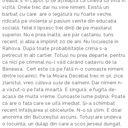
treaba. E în capot și se așteaptă ca cineva să vină în
vizită. Orele trec dar nu vine nimeni. Există un
bărbat cu care are o legătură nu foarte veche,
ridicată pe violențe și pasiuni venite din educația
socială: fetei îi lipsesc trei dinți de pe maxilarul
superior. Nu e prea înaltă, are păr castaniu, tuns
recent, și abia a împlinit 20 de ani. Nu locuiește în
Rahova. După toate probabilitățile crima s-a
petrecut în alt cartier. Totuși nu prea departe, pentru
că nici pe criminal nu-l văd cărând cadavru de la
Băneasa. Cert este că pe fată n-o cunoaște nimeni
dintre localnici. Pe la Moara Decebal trec în șir, zice
ziaristul, vreo
câteva sute
de oameni. Dar nimeni n-
a văzut-o pe fata moartă. E singură, e fugită de-
acasă de multă vreme. Cunoaște lume puțină. Poate
că are o față care se uită imediat. Și-a schimbat
recent înfățișarea și obiceiurile. N-o să știm. E doar
anonima din Bucureștiul ascuns. Totuși are undeva
o locuință, un dulap din care a scos jerseul dungat,