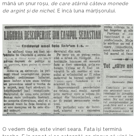
mână un șnur roșu,
de care atârnă câteva monede
de argint și de nichel
. E încă luna mărțișorului.
O vedem deja, este vineri seara. Fata își termină