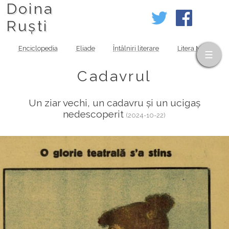
Doina
Ruști
Enciclopedia
Eliade
Întâlniri literare
Litera MOV
Cadavrul
Un ziar vechi, un cadavru și un ucigaș
nedescoperit
(2024-10-22)