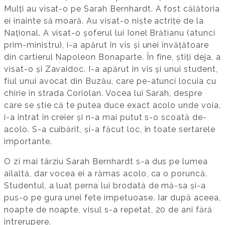
Mulți au visat-o pe Sarah Bernhardt. A fost călătoria
ei înainte să moară. Au visat-o niște actrițe de la
Național. A visat-o șoferul lui Ionel Brătianu (atunci
prim-ministru), i-a apărut în vis și unei învățătoare
din cartierul Napoleon Bonaparte. În fine, știți deja, a
visat-o și Zavaidoc. I-a apărut în vis și unui student,
fiul unui avocat din Buzău, care pe-atunci locuia cu
chirie în strada Coriolan. Vocea lui Sarah, despre
care se știe că te putea duce exact acolo unde voia,
i-a intrat în creier și n-a mai putut s-o scoată de-
acolo. S-a cuibărit, și-a făcut loc, în toate sertarele
importante.
O zi mai târziu Sarah Bernhardt s-a dus pe lumea
ailaltă, dar vocea ei a rămas acolo, ca o poruncă.
Studentul, a luat perna lui brodată de mă-sa și-a
pus-o pe gura unei fete impetuoase. Iar după aceea,
noapte de noapte, visul s-a repetat, 20 de ani fără
întrerupere.