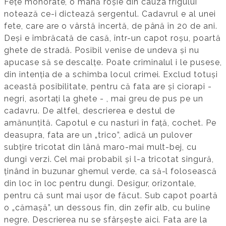
Fețe mohorâte, o mână roșie din cauza frigului
notează ce-i dictează sergentul. Cadavrul e al unei
fete, care are o vârstă incertă, de până în 20 de ani.
Deși e îmbrăcată de casă, într-un capot roșu, poartă
ghete de stradă. Posibil venise de undeva și nu
apucase să se descalțe. Poate criminalul i le pusese,
din intenția de a schimba locul crimei. Exclud totuși
această posibilitate, pentru că fata are și ciorapi -
negri, asortați la ghete - , mai greu de pus pe un
cadavru. De altfel, descrierea e destul de
amănunțită. Capotul e cu nasturi în față, cochet. Pe
deasupra, fata are un „trico”, adică un pulover
subțire tricotat din lână maro-mai mult-bej, cu
dungi verzi. Cel mai probabil și l-a tricotat singură,
ținând în buzunar ghemul verde, ca să-l folosească
din loc în loc pentru dungi. Desigur, orizontale,
pentru că sunt mai ușor de făcut. Sub capot poartă
o „cămașă”, un dessous fin, din zefir alb, cu buline
negre. Descrierea nu se sfârșește aici. Fata are la