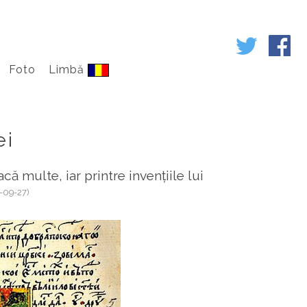
Foto
Limbă
ei
că multe, iar printre invențiile lui
-09-27)