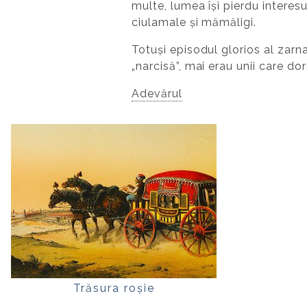
multe, lumea își pierdu interesu
ciulamale și mămăligi.
Totuși episodul glorios al zarn
„narcisă”, mai erau unii care do
Adevărul
Trăsura roșie