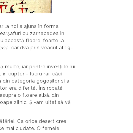
r la noi a ajuns în forma
cearșafuri cu zarnacadea în
u această floare, foarte la
cisă
, cândva prin veacul al 19-
multe, iar printre invențiile lui
în cuptor - lucru rar, căci
ea din categoria gogoșilor si a
or, era diferită. Însiropată
easupra o floare albă, din
oape zilnic. Și-am uitat să vă
tăriei. Ca orice desert crea
ce mai ciudate. O femeie