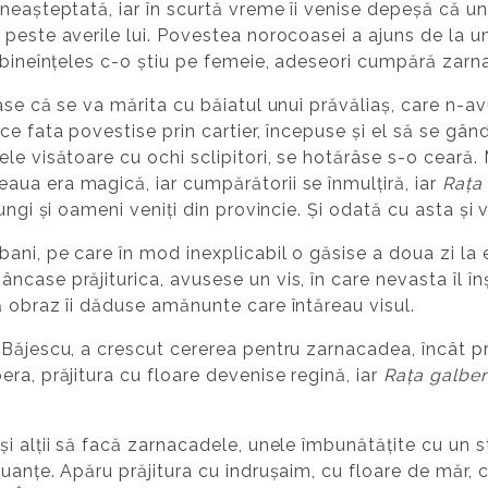
neașteptată, iar în scurtă vreme îi venise depeșă că un
este averile lui. Povestea norocoasei a ajuns de la unul
- bineînțeles c-o știu pe femeie, adeseori cumpără zar
ase că se va mărita cu băiatul unui prăvăliaș, care n-
ce fata povestise prin cartier, începuse și el să se gân
le visătoare cu ochi sclipitori, se hotărâse s-o ceară. 
ua era magică, iar cumpărătorii se înmulțiră, iar
Rața
ungi și oameni veniți din provincie. Și odată cu asta și
ani, pe care în mod inexplicabil o găsise a doua zi la e
case prăjiturica, avusese un vis, în care nevasta îl înș
ă obraz îi dăduse amănunte care întăreau visul.
Băjescu, a crescut cererea pentru zarnacadea, încât pr
ra, prăjitura cu floare devenise regină, iar
Rața galbe
i alții să facă zarnacadele, unele îmbunătățite cu un st
uanțe. Apăru prăjitura cu indrușaim, cu floare de măr, c