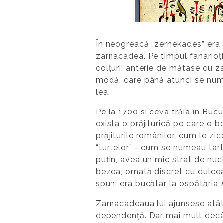
În neogreacă „zernekades” era n
zarnacadea. Pe timpul fanarioți
colțuri, anterie de mătase cu z
modă, care până atunci se num
lea.
Pe la 1700 si ceva trăia în Bucu
exista o prăjiturică pe care o 
prăjiturile românilor, cum le zic
“turtelor” - cum se numeau tarte
puțin, avea un mic strat de nuci
bezea, ornată discret cu dulceaț
spun: era bucătar la ospătăria
Zarnacadeaua lui ajunsese atât 
dependență. Dar mai mult decât