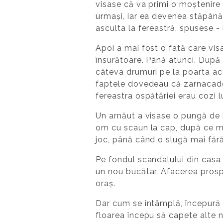
visase că va primi o moștenire 
urmași, iar ea devenea stăpână p
asculta la fereastră, spusese 
Apoi a mai fost o fată care vis
însurătoare. Până atunci. După 
câteva drumuri pe la poarta ace
faptele dovedeau că zarnacadea
fereastra ospătăriei erau cozi l
Un arnăut a visase o pungă de b
om cu scaun la cap, după ce mân
joc, până când o slugă mai făr
Pe fondul scandalului din casa 
un nou bucătar. Afacerea prospe
oraș.
Dar cum se întâmplă, începură ș
floarea începu să capete alte n