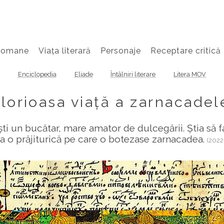
Romane
Viața literară
Personaje
Receptare critică
Enciclopedia
Eliade
Întâlniri literare
Litera MOV
lorioasa viață a zarnacadel
ti un bucătar, mare amator de dulcegării. Știa să fa
ta o prăjiturică pe care o botezase zarnacadea.
(2022