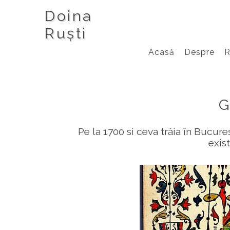
Doina
Ruști
Acasă
Despre
G
Pe la 1700 si ceva trăia în Bucureș
exis