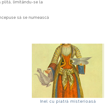
 plită, limitându-se la
d începuse să se numească
Inel cu piatră misterioasă