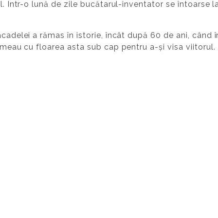
l. Într-o lună de zile bucătarul-inventator se întoarse la
acadelei a rămas în istorie, încât după 60 de ani, cân
rmeau cu floarea asta sub cap pentru a-și visa viitorul.