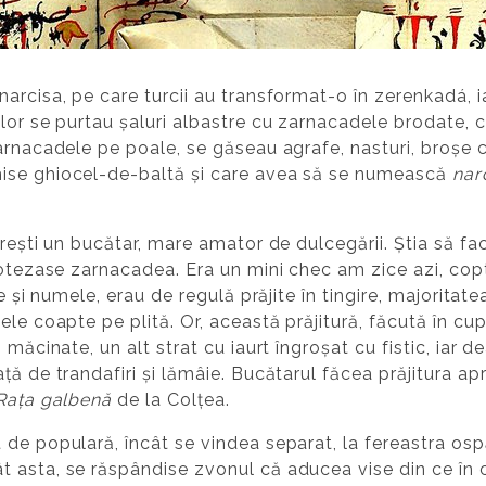
arcisa, pe care turcii au transformat-o în zerenkadá, ia
lor se purtau șaluri albastre cu zarnacadele brodate, 
arnacadele pe poale, se găseau agrafe, nasturi, broșe c
ise ghiocel-de-baltă și care avea să se numească
nar
rești un bucătar, mare amator de dulcegării. Știa să facă 
botezase zarnacadea. Era un mini chec am zice azi, copt 
e și numele, erau de regulă prăjite în tingire, majoritat
le coapte pe plită. Or, această prăjitură, făcută în cupt
 măcinate, un alt strat cu iaurt îngroșat cu fistic, iar d
ă de trandafiri și lămâie. Bucătarul făcea prăjitura apr
Rața galbenă
de la Colțea.
de populară, încât se vindea separat, la fereastra ospă
 asta, se răspândise zvonul că aducea vise din ce în 