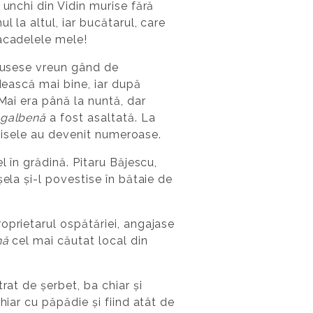
 unchi din Vidin murise fără
 la altul, iar bucătarul, care
nacadelele mele!
avusese vreun gând de
dească mai bine, iar după
Mai era până la nuntă, dar
 galbenă
a fost asaltată. La
 visele au devenit numeroase.
l în grădină. Pitaru Băjescu,
ela și-l povestise în bătaie de
oprietarul ospătăriei, angajase
nă
cel mai căutat local din
rat de șerbet, ba chiar și
hiar cu păpădie și fiind atât de