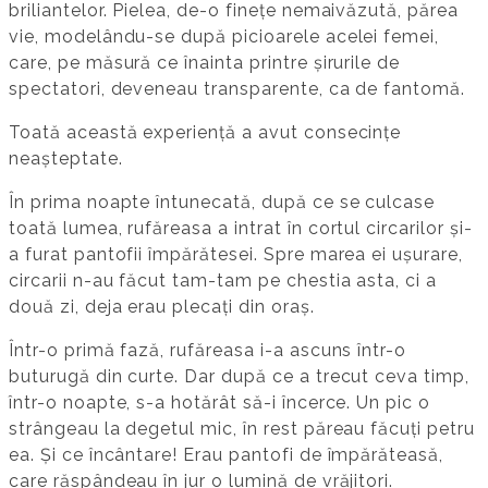
briliantelor. Pielea, de-o finețe nemaivăzută, părea
vie, modelându-se după picioarele acelei femei,
care, pe măsură ce înainta printre șirurile de
spectatori, deveneau transparente, ca de fantomă.
Toată această experiență a avut consecințe
neașteptate.
În prima noapte întunecată, după ce se culcase
toată lumea, rufăreasa a intrat în cortul circarilor și-
a furat pantofii împărătesei. Spre marea ei ușurare,
circarii n-au făcut tam-tam pe chestia asta, ci a
două zi, deja erau plecați din oraș.
Într-o primă fază, rufăreasa i-a ascuns într-o
buturugă din curte. Dar după ce a trecut ceva timp,
într-o noapte, s-a hotărât să-i încerce. Un pic o
strângeau la degetul mic, în rest păreau făcuți petru
ea. Și ce încântare! Erau pantofi de împărăteasă,
care răspândeau în jur o lumină de vrăjitori.