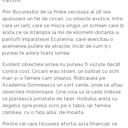
Pantofii
Prin Bucureștiul de la finele secolului al 18-lea
apăruseră un fel de circari, cu obiecte exotice, între
care un lanț, care se mișca singur, un ochean care îți
arăta ce se întâmplă la mii de kilometri distanță și
pantofii împărătesei Ecaterina, care exercitau o
asemenea putere de atracție, încât de cum ți-i
puneai te adora toată lumea.
Evident obiectele astea nu puteau fi văzute decât
contra cost. Circarii erau străini, un bărbat cu ochi
mari și-o femeie cam ștearsă. Ridicaseră pe
Academia Domnească un cort verde, unde se aflau
obiectele misterioase. Cine voia să le vadă trebuia
să plătească jumătate de taler. Holbatul arăta cu
degetul spre prețul scris pe o tablă, iar femeia
zâmbea, cu o față albă, de moartă.
Printre cei care făcuseră efortul ăsta financiar, se