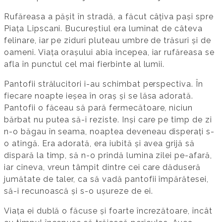
Rufăreasa a pășit în stradă, a făcut câțiva pași spre
Piața Lipscani. Bucureștiul era luminat de câteva
felinare, iar pe ziduri pluteau umbre de trăsuri și de
oameni. Viața orașului abia începea, iar rufăreasa se
afla în punctul cel mai fierbinte al lumii.
Pantofii strălucitori i-au schimbat perspectiva. În
fiecare noapte ieșea în oraș și se lăsa adorată.
Pantofii o făceau să pară fermecătoare, niciun
bărbat nu putea să-i reziste. Inși care pe timp de zi
n-o băgau în seama, noaptea deveneau disperați s-
o atingă. Era adorată, era iubită și avea grijă să
dispară la timp, să n-o prindă lumina zilei pe-afară,
iar cineva, vreun tâmpit dintre cei care dăduseră
jumătate de taler, ca să vadă pantofii împărătesei,
să-i recunoască și s-o ușureze de ei.
Viața ei dublă o făcuse și foarte încrezătoare, încât