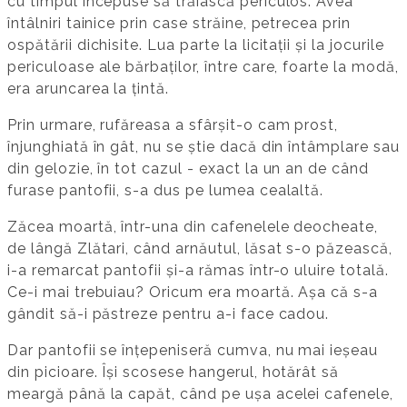
cu timpul începuse să trăiască periculos. Avea
întâlniri tainice prin case străine, petrecea prin
ospătării dichisite. Lua parte la licitații și la jocurile
periculoase ale bărbaților, între care, foarte la modă,
era aruncarea la țintă.
Prin urmare, rufăreasa a sfârșit-o cam prost,
înjunghiată în gât, nu se știe dacă din întâmplare sau
din gelozie, în tot cazul - exact la un an de când
furase pantofii, s-a dus pe lumea cealaltă.
Zăcea moartă, într-una din cafenelele deocheate,
de lângă Zlătari, când arnăutul, lăsat s-o păzească,
i-a remarcat pantofii și-a rămas într-o uluire totală.
Ce-i mai trebuiau? Oricum era moartă. Așa că s-a
gândit să-i păstreze pentru a-i face cadou.
Dar pantofii se înțepeniseră cumva, nu mai ieșeau
din picioare. Își scosese hangerul, hotărât să
meargă până la capăt, când pe ușa acelei cafenele,