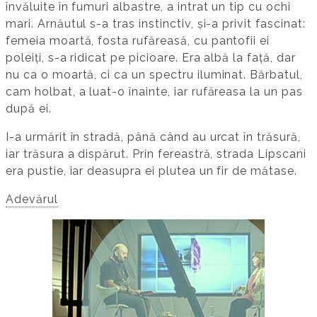
învăluite în fumuri albastre, a intrat un tip cu ochi
mari. Arnăutul s-a tras instinctiv, și-a privit fascinat:
femeia moartă, fosta rufăreasă, cu pantofii ei
poleiți, s-a ridicat pe picioare. Era albă la față, dar
nu ca o moartă, ci ca un spectru iluminat. Bărbatul,
cam holbat, a luat-o înainte, iar rufăreasa la un pas
după ei.
I-a urmărit în stradă, până când au urcat în trăsură,
iar trăsura a dispărut. Prin fereastră, strada Lipscani
era pustie, iar deasupra ei plutea un fir de mătase.
Adevărul