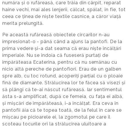
număra și o rufăreasă, care trăia din cârpit, reparat
haine vechi, mai ales lenjerii, călcat, spălat, în fie, tot
ceea ce ținea de niște textile casnice, a căror viață
merita prelungită.
Pe această rufăreasă obiectele circarilor n-au
impresionat-o - până când a ajuns la pantofi. De la
prima vedere și-a dat seama că erau niște încălțări
imperiale. Nu se îndoia că fuseseră purtați de
împărăteasa Ecaterina, pentru că nu semănau cu
nicio altă pereche de pantofiori. Erau de un galben
spre alb, cu toc rotund, acoperiți parțial cu o ploaie
fină de diamante. Strălucirea lor te făcea să visezi și
să plângi că te-ai născut rufăreasă. Iar sentimentul
ăsta s-a amplificat, după ce femeia, cu fața ei albă,
și mișcări de împărăteasă, i-a încălțat. Era ceva în
pantofii ăia că te topea toată, de la felul în care se
mișcau pe picioarele ei, la zgomotul pe care îl
scoteau tocurile ori la strălucirea uluitoare a