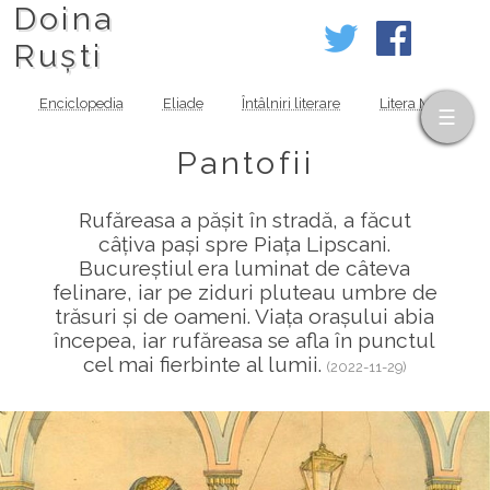
Doina
Ruști
Enciclopedia
Eliade
Întâlniri literare
Litera MOV
Pantofii
Rufăreasa a pășit în stradă, a făcut
câțiva pași spre Piața Lipscani.
Bucureștiul era luminat de câteva
felinare, iar pe ziduri pluteau umbre de
trăsuri și de oameni. Viața orașului abia
începea, iar rufăreasa se afla în punctul
cel mai fierbinte al lumii.
(2022-11-29)