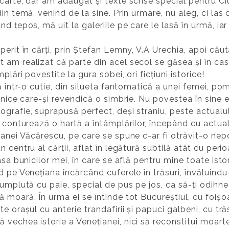
carte, dar am adăugat și texte scrise special pentru C
in temă, venind de la sine. Prin urmare, nu aleg, ci las 
nd țepos, mă uit la galeriile pe care le lasă în urmă, i
erit în cărți, prin Ștefan Lemny, V.A Urechia, apoi căutâ
am realizat că parte din acel secol se găsea și în casa
lări povestite la gura sobei, ori ficțiuni istorice!
ă într-o cutie, din silueta fantomatică a unei femei, po
ujnice care-și revendică o simbrie. Nu povestea în sine 
grafie, suprapusă perfect, deși straniu, peste actualu
e conturează o hartă a întâmplărilor, începând cu actua
ianei Văcărescu, pe care se spune c-ar fi otrăvit-o nepo
n centru al cărții, aflat în legătură subtilă atât cu p
asa bunicilor mei, în care se află pentru mine toate istor
d pe Venețiana încărcând cuferele în trăsuri, învăluindu
umplută cu paie, special de pus pe jos, ca să-ți odihneș
 moară. În urma ei se întinde tot Bucureștiul, cu foișoa
e orașul cu anterie trandafirii și papuci galbeni, cu trăs
echea istorie a Venețianei, nici să reconstitui moartea 