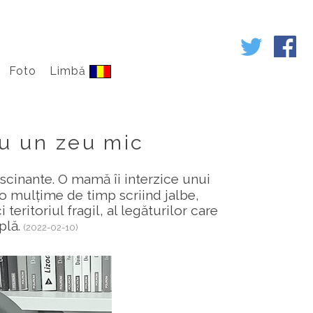
Foto
Limbă
cu un zeu mic
ascinante. O mamă îi interzice unui
ă o mulțime de timp scriind jalbe,
teritoriul fragil, al legăturilor care
plă.
(2022-02-10)