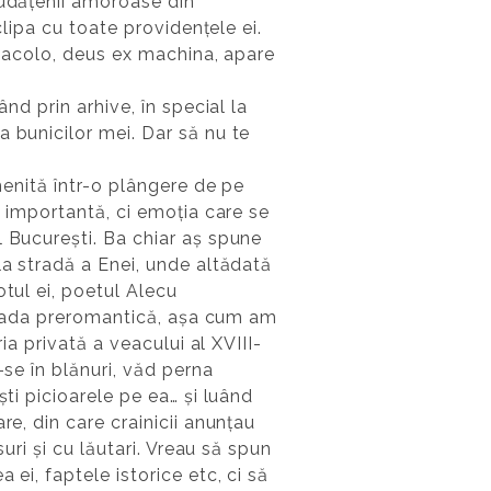
iudățenii amoroase din
clipa cu toate providențele ei.
ar acolo, deus ex machina, apare
nd prin arhive, în special la
 bunicilor mei. Dar să nu te
menită într-o plângere de pe
e importantă, ci emoția care se
l București. Ba chiar aș spune
la stradă a Enei, unde altădată
tul ei, poetul Alecu
erioada preromantică, așa cum am
ia privată a veacului al XVIII-
-se în blănuri, văd perna
ti picioarele pe ea… și luând
re, din care crainicii anunțau
uri și cu lăutari. Vreau să spun
ei, faptele istorice etc, ci să