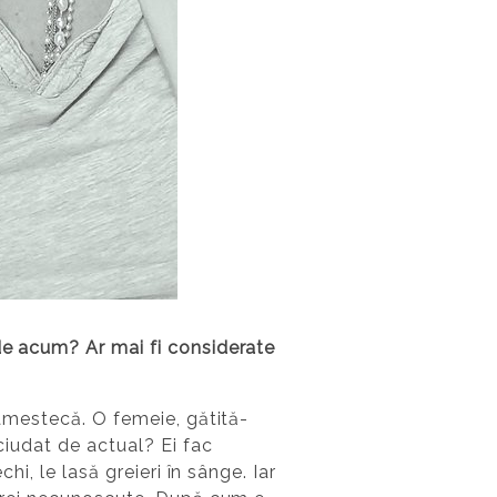
 de acum? Ar mai fi considerate
e amestecă. O femeie, gătită-
 ciudat de actual? Ei fac
hi, le lasă greieri în sânge. Iar