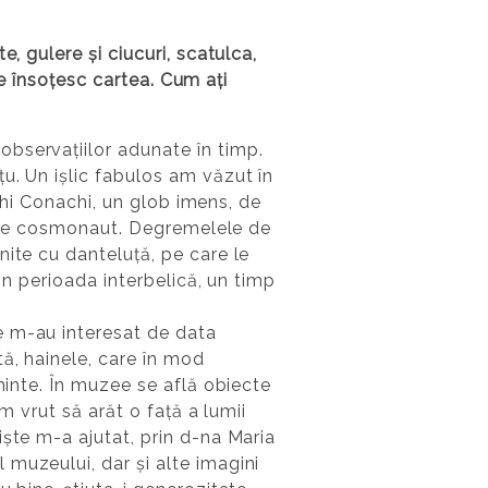
, gulere și ciucuri, scatulca,
are însoțesc cartea. Cum ați
bservațiilor adunate în timp.
u. Un ișlic fabulos am văzut în
achi Conachi, un glob imens, de
că de cosmonaut. Degremelele de
nite cu danteluță, pe care le
in perioada interbelică, un timp
e m-au interesat de data
ă, hainele, care în mod
minte. În muzee se află obiecte
m vrut să arăt o față a lumii
ște m-a ajutat, prin d-na Maria
muzeului, dar și alte imagini