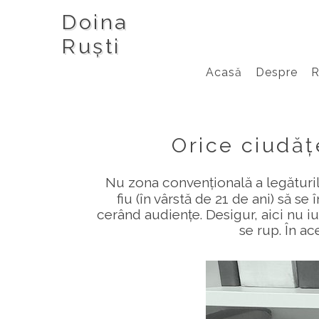
Doina
Ruști
Acasă
Despre
Orice ciudăț
Nu zona convențională a legăturilo
fiu (în vârstă de 21 de ani) să s
cerând audiențe. Desigur, aici nu iub
se rup. În a