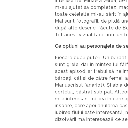
interesante, Mihaela Velea, de 
m-au ajutat să completez imagi
toate celelalte mi-au sărit în a
Mai sunt fotografii, de pildă u
după alte desene, făcute de Bog
Tot acest vizual face, într-un f
Ce opțiuni au personajele de sec
Fiecare după puteri. Un bărbat e
sunt grele, dar în mintea lui fâ
acest episod, ar trebui să ne im
bărbați, cât și de către femei, 
Manuscrisul fanariot). Și abia 
cortelul, păstrat sub pat. Alteo
m-a interesant, ci cea în care a
însoare, cere apoi anularea căs
iubirea fiului este interesantă, n
dizolvării mă interesează ce se