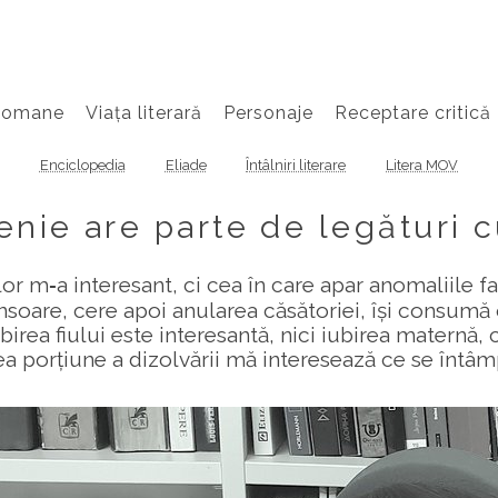
Romane
Viața literară
Personaje
Receptare critică
Enciclopedia
Eliade
Întâlniri literare
Litera MOV
enie are parte de legături 
r m‑a interesant, ci cea în care apar anomaliile f
e însoare, cere apoi anularea căsătoriei, își consum
irea fiului este interesantă, nici iubirea maternă, ci 
cea porțiune a dizolvării mă interesează ce se întâm