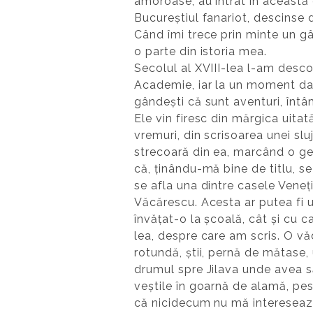
amoroase, au intrat în această 
Bucureștiul fanariot, descinse d
Când îmi trece prin minte un gâ
o parte din istoria mea.
Secolul al XVIII-lea l-am descop
Academie, iar la un moment dat 
gândești că sunt aventuri, întâmp
Ele vin firesc din mărgica uitat
vremuri, din scrisoarea unei sl
strecoară din ea, marcând o geo
că, ținându-mă bine de titlu, s
se afla una dintre casele Veneț
Văcărescu. Acesta ar putea fi u
învățat-o la școală, cât și cu c
lea, despre care am scris. O vă
rotundă, știi, pernă de mătase, 
drumul spre Jilava unde avea să
veștile în goarnă de alamă, pest
că nicidecum nu mă interesează v