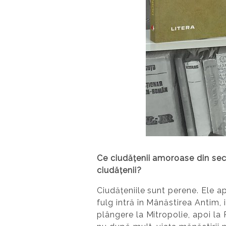
Ce ciudățenii amoroase din seco
ciudățenii?
Ciudățeniile sunt perene. Ele a
fulg intră în Mânăstirea Antim, 
plângere la Mitropolie, apoi la P