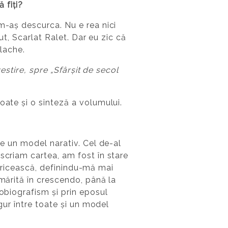
 fiți?
m-aș descurca. Nu e rea nici
ut, Scarlat Ralet. Dar eu zic că
olache.
vestire, spre „Sfârșit de secol
oate și o sinteză a volumului.
te un model narativ. Cel de-al
scriam cartea, am fost în stare
itoricească, definindu-mă mai
rmărită în crescendo, până la
tobiografism și prin eposul
igur între toate și un model