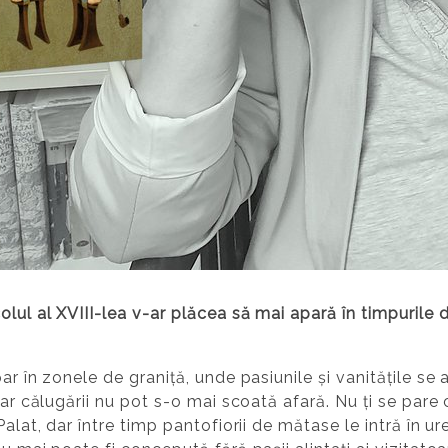
lul al XVIII-lea v-ar plăcea să mai apară în timpurile
par în zonele de graniță, unde pasiunile și vanitățile s
iar călugării nu pot s-o mai scoată afară. Nu ți se pare
alat, dar între timp pantofiorii de mătase le intră în urec