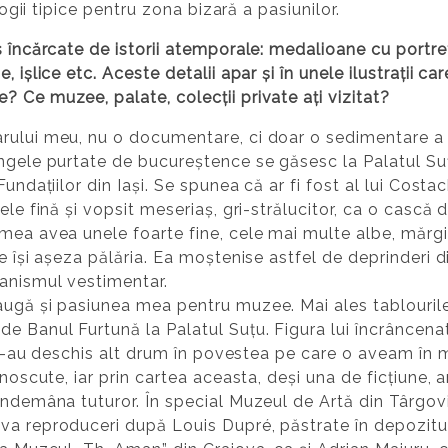
ologii tipice pentru zona bizară a pasiunilor.
 încărcate de istorii atemporale: medalioane cu portrete
 ișlice etc. Aceste detalii apar și în unele ilustrații c
 Ce muzee, palate, colecții private ați vizitat?
rului meu, nu o documentare, ci doar o sedimentare a o
ngele purtate de bucureștence se găsesc la Palatul Suț
Fundațiilor din Iași. Se spunea că ar fi fost al lui Cost
iele fină și vopsit meseriaș, gri-strălucitor, ca o cas
mea avea unele foarte fine, cele mai multe albe, mărgi
e își așeza pălăria. Ea moștenise astfel de deprinderi d
canismul vestimentar.
augă și pasiunea mea pentru muzee. Mai ales tablouril
 Banul Furtună la Palatul Suțu. Figura lui încrâncenat
, mi-au deschis alt drum în povestea pe care o aveam în 
unoscute, iar prin cartea aceasta, deși una de ficțiune, a
îndemâna tuturor. În special Muzeul de Artă din Târgovi
va reproduceri după Louis Dupré, păstrate în depozitul 