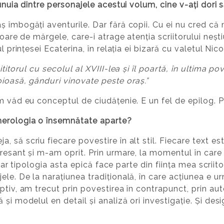
unuia dintre personajele acestui volum, cine v-ați dori să
 îmbogăți aventurile. Dar fără copii. Cu ei nu cred că 
toare de mărgele, care-i atrage atenția scriitorului nești
l prințesei Ecaterina, în relația ei bizară cu valetul Nic
titorul cu secolul al XVIII-lea și îl poartă, în ultima po
oioasă, gânduri vinovate peste oraș.”
m văd eu conceptul de ciudățenie. E un fel de epilog. P
merologia o însemnătate aparte?
 să scriu fiecare povestire în alt stil. Fiecare text es
resant și m-am oprit. Prin urmare, la momentul în care 
e, iar tipologia asta epică face parte din ființa mea scri
le. De la narațiunea tradițională, în care acțiunea e u
ptiv, am trecut prin povestirea în contrapunct, prin au
și modelul en detail și analiză ori investigație. Și des