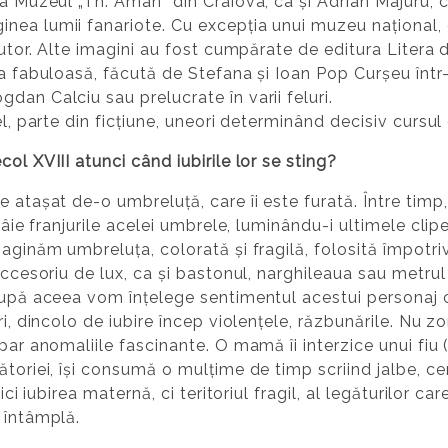
la Muzeul „Th. Aman” din Craiova, ca și Adrian Majuru, c
nea lumii fanariote. Cu excepția unui muzeu național,
jutor. Alte imagini au fost cumpărate de editura Litera d
na fabuloasă, făcută de Stefana și Ioan Pop Curșeu într-
dan Calciu sau prelucrate în varii feluri.
el, parte din ficțiune, uneori determinând decisiv cursul 
ol XVIII atunci când iubirile lor se sting?
 atașat de-o umbreluță, care îi este furată. Între timp,
lfâie franjurile acelei umbrele, luminându-i ultimele cli
aginăm umbreluța, colorată și fragilă, folosită împotriv
accesoriu de lux, ca și bastonul, narghileaua sau metrul 
după aceea vom înțelege sentimentul acestui personaj că
ri, dincolo de iubire încep violențele, răzbunările. Nu z
par anomaliile fascinante. O mamă îi interzice unui fiu (
ătoriei, își consumă o mulțime de timp scriind jalbe, ce
ici iubirea maternă, ci teritoriul fragil, al legăturilor ca
 întâmplă.