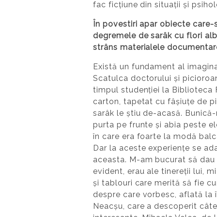
fac ficțiune din situații și psih
În povestiri apar obiecte care-s
degremele de sarâk cu flori albe,
strâns materialele documentare?
Există un fundament al imagina
Scatulca doctorului și picioroa
timpul studenției la Biblioteca 
carton, tapetat cu fâșiuțe de p
sarâk le știu de-acasă. Bunică-
purta pe frunte și abia peste el
în care era foarte la modă bal
Dar la aceste experiențe se ad
aceasta. M-am bucurat să dau de
evident, erau ale tinereții lui
și tablouri care merită să fie c
despre care vorbesc, aflată la 
Neacșu, care a descoperit câte