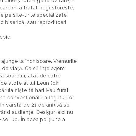
u bine-știuta-i generozitate, –
 care m-a tratat negustorește,
e pe site-urile specializate.
o biserică, sau reproduceri
epic.
 ajunge la închisoare. Vremurile
pe de viață. Ca să înțelegem
a soarelui, atât de către
de stofe al lui Leun (din
ruia niște tâlhari i-au furat
ona convențională a legăturilor
în vârstă de 21 de ani) să se
rând audiențe. Desigur, aici nu
re se rup. În acea porțiune a