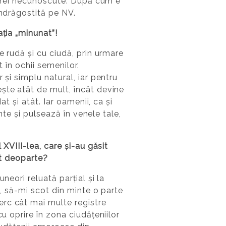
toarei necunoscute. După cum e
îndrăgostită pe NV.
ația „minunat”!
e rudă și cu ciudă, prin urmare
t în ochii semenilor.
 și simplu natural, iar pentru
ște atât de mult, încât devine
t și atât. Iar oamenii, ca și
inte și pulsează în venele tale,
 XVIII-lea, care și-au găsit
sat deoparte?
neori reluată parțial și la
e, să-mi scot din minte o parte
erc cât mai multe registre
u oprire în zona ciudățeniilor