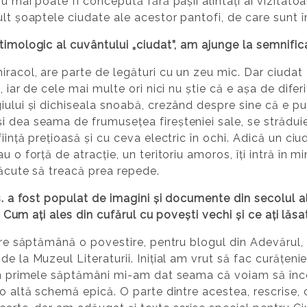
nu mai poate fi concepută fără pașii alintați ai vizita
ult șoaptele ciudate ale acestor pantofi, de care sunt 
timologic al cuvântului „ciudat”, am ajunge la semnific
iracol, are parte de legături cu un zeu mic. Dar ciudat 
 iar de cele mai multe ori nici nu știe că e așa de diferi
iului și dichiseala snoabă, crezând despre sine că e pur
i dea seama de frumusețea fireșteniei sale, se străduie
ință prețioasă și cu ceva electric în ochi. Adică un ciuda
 o forță de atracție, un teritoriu amoros, îți intră în m
 făcute să treacă prea repede.
s. a fost populat de imagini și documente din secolul al
s. Cum ați ales din cufărul cu povești vechi și ce ați lă
are săptămână o povestire, pentru blogul din Adevărul, u
e la Muzeul Literaturii. Inițial am vrut să fac curățeni
rin primele săptămâni mi-am dat seama că voiam să înc
o altă schemă epică. O parte dintre acestea, rescrise, c