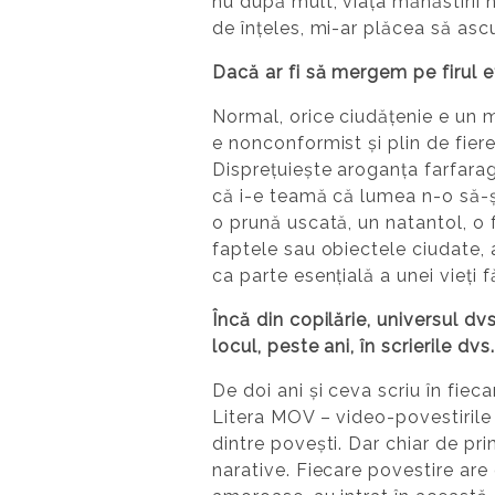
nu după mult, viața mănăstirii 
de înțeles, mi-ar plăcea să asc
Dacă ar fi să mergem pe firul e
Normal, orice ciudățenie e un m
e nonconformist și plin de fiere,
Disprețuiește aroganța farfarag
că i-e teamă că lumea n-o să-ș
o prună uscată, un natantol, o fi
faptele sau obiectele ciudate, au
ca parte esențială a unei vieți
Încă din copilărie, universul dv
locul, peste ani, în scrierile dv
De doi ani și ceva scriu în fiec
Litera MOV – video-povestirile d
dintre povești. Dar chiar de p
narative. Fiecare povestire are 