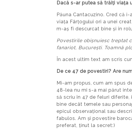
Dacă s-ar putea să trăiți viața 
Păuna Cantacuzino. Cred că i-aș
viața Fârțogului ori a unei crea
m-aș fi descurcat bine și în rolu
Povestirile obișnuiesc treptat ci
fanariot, București. Toamnă pl
În acest ultim text am scris cu
De ce 47 de povestiri? Are nu
Mi-am propus, cum am spus deja,
48-lea nu mi s-a mai părut inte
să scriu în 47 de feluri diferit
bine decât temele sau personaje
epicul observațional sau descri
fabulos. Am și povestire barocă 
preferat, ținut la secret:)