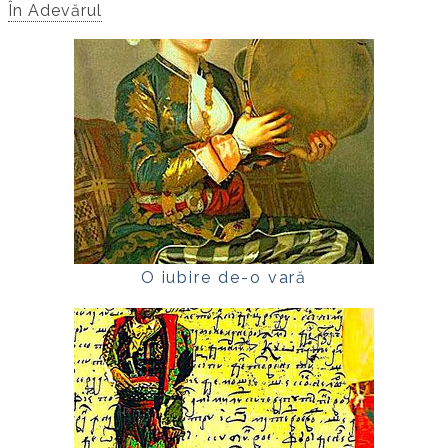
În Adevărul
O iubire de-o vară