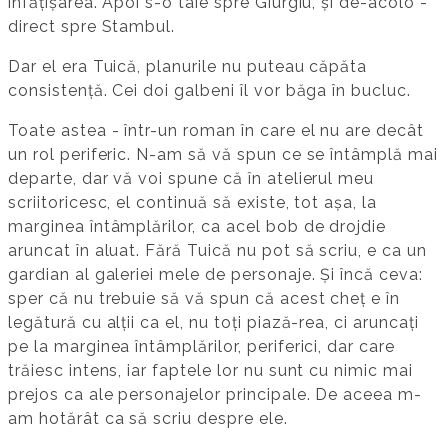
înfățișarea. Apoi s-o taie spre Giurgiu, și de-acolo -
direct spre Stambul.
Dar el era Tuică, planurile nu puteau căpăta
consistență. Cei doi galbeni îl vor băga în bucluc.
Toate astea - într-un roman în care el nu are decât
un rol periferic. N-am să vă spun ce se întâmplă mai
departe, dar vă voi spune că în atelierul meu
scriitoricesc, el continuă să existe, tot așa, la
marginea întâmplărilor, ca acel bob de drojdie
aruncat în aluat. Fără Tuică nu pot să scriu, e ca un
gardian al galeriei mele de personaje. Și încă ceva:
sper că nu trebuie să vă spun că acest cheț e în
legătură cu alții ca el, nu toți piază-rea, ci aruncați
pe la marginea întâmplărilor, periferici, dar care
trăiesc intens, iar faptele lor nu sunt cu nimic mai
prejos ca ale personajelor principale. De aceea m-
am hotărât ca să scriu despre ele.