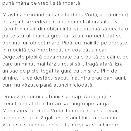
pună mâna pe vreo lișiță moartă.
Mlaștina se întindea până la Radu Vodă, al cărui moț
de argint se vedea din orice punct al orașului. Își
făcu trei cruci, din obișnuință, și continuă să dea la o
parte stuful. Înainta greu, iar la un moment dat se
opri într-un obiect mare. Pipăi cu mâinile pe orbește.
În mocirlă era împotmolit un coș cât un car.
Degetele pipăiră ceva moale ca o burtă de câine, pe
care un minut mai târziu reuși să-l tragă afară. Era
un sac de piele, legat la gură cu un șiret. Plin de
uimire, Tuică desfăcu sacul. Înăuntru erau bani aurii,
cum nu văzuse până atunci niciodată.
Două zile dormi cu banii sub cap. Apoi, pățit și
trecut prin atâtea, hotărî să-i îngroape lângă
Mânăstirea lui Radu Vodă, la rădăcina unui tecar,
oprindu-și doar 2 galbeni. Planul lui era rezonabil.
Vroia să-și cumpere niște haine și să-și schimbe