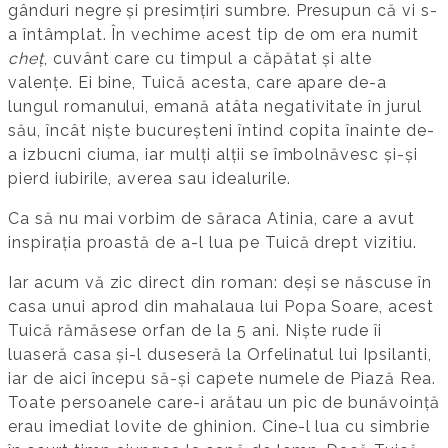
gânduri negre și presimțiri sumbre. Presupun că vi s-
a întâmplat. În vechime acest tip de om era numit
cheț
, cuvânt care cu timpul a căpătat și alte
valențe. Ei bine, Tuică acesta, care apare de-a
lungul romanului, emană atâta negativitate în jurul
său, încât niște bucureșteni întind copita înainte de-
a izbucni ciuma, iar mulți alții se îmbolnăvesc și-și
pierd iubirile, averea sau idealurile.
Ca să nu mai vorbim de săraca Atinia, care a avut
inspirația proastă de a-l lua pe Tuică drept vizitiu.
Iar acum vă zic direct din roman: deși se născuse în
casa unui aprod din mahalaua lui Popa Soare, acest
Tuică rămăsese orfan de la 5 ani. Niște rude îi
luaseră casa și-l duseseră la Orfelinatul lui Ipsilanti,
iar de aici începu să-și capete numele de Piază Rea.
Toate persoanele care-i arătau un pic de bunăvoință
erau imediat lovite de ghinion. Cine-l lua cu simbrie