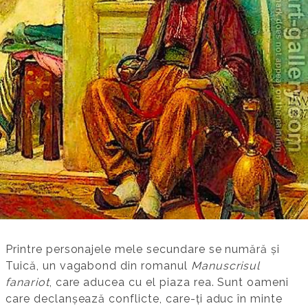
Printre personajele mele secundare se numără și
Tuică, un vagabond din romanul
Manuscrisul
fanariot
, care aducea cu el piaza rea. Sunt oameni
care declanșează conflicte, care-ți aduc în minte