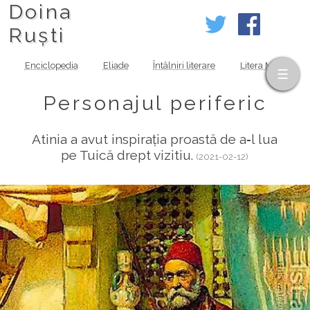
Doina
Ruști
Enciclopedia
Eliade
Întâlniri literare
Litera MOV
Personajul periferic
Atinia a avut inspirația proastă de a‑l lua
pe Tuică drept vizitiu.
(2021-02-12)