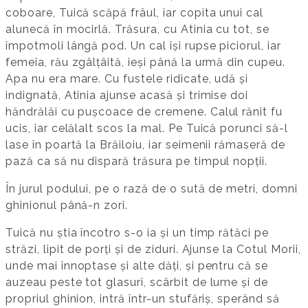
coboare, Tuică scăpă frâul, iar copita unui cal
alunecă în mocirlă. Trăsura, cu Atinia cu tot, se
împotmoli lângă pod. Un cal își rupse piciorul, iar
femeia, rău zgâlțâită, ieși până la urmă din cupeu.
Apa nu era mare. Cu fustele ridicate, udă și
indignată, Atinia ajunse acasă și trimise doi
hăndrălăi cu pușcoace de cremene. Calul rănit fu
ucis, iar celălalt scos la mal. Pe Tuică porunci să-l
lase în poartă la Brăiloiu, iar seimenii rămaseră de
pază ca să nu dispară trăsura pe timpul nopții.
În jurul podului, pe o rază de o sută de metri, domni
ghinionul până-n zori.
Tuică nu știa încotro s-o ia și un timp rătăci pe
străzi, lipit de porți și de ziduri. Ajunse la Cotul Morii,
unde mai înnoptase și alte dăți, și pentru că se
auzeau peste tot glasuri, scârbit de lume și de
propriul ghinion, intră într-un stufăriș, sperând să