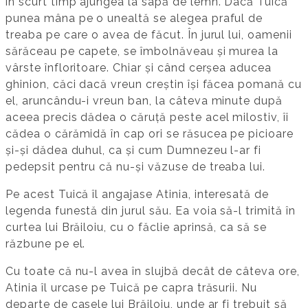
în scurt timp ajungea la sapă de lemn. Dacă Tuică
punea mâna pe o unealtă se alegea praful de
treaba pe care o avea de făcut. În jurul lui, oamenii
sărăceau pe capete, se îmbolnăveau și murea la
vârste înfloritoare. Chiar și când cerșea aducea
ghinion, căci dacă vreun creștin își făcea pomană cu
el, aruncându-i vreun ban, la câteva minute după
aceea precis dădea o căruță peste acel milostiv, îi
cădea o cărămidă în cap ori se răsucea pe picioare
și-și dădea duhul, ca și cum Dumnezeu l-ar fi
pedepsit pentru că nu-și văzuse de treaba lui.
Pe acest Tuică îl angajase Atinia, interesată de
legenda funestă din jurul său. Ea voia să-l trimită în
curtea lui Brăiloiu, cu o făclie aprinsă, ca să se
răzbune pe el.
Cu toate că nu-l avea în slujbă decât de câteva ore,
Atinia îl urcase pe Tuică pe capra trăsurii. Nu
departe de casele lui Brăiloiu, unde ar fi trebuit să