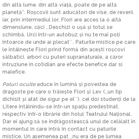
din altă lume, din altă viață, poate de pe altă
planetă’’. Roșcovii sunt aducători de vise, de reverii,
iar, prin intermediul lor, Flori are acces la o altă
dimensiune, căci ,,Deschizi o ușă și totul se
schimbă. Urci într-un autobuz și nu te mai poți
întoarce de unde ai plecatʼʼ. Paturile mistice pe care
le întâlnește Flori prind formă din acești roșcovi
sălbatici, arbori cu puteri supranaturale, a căror
intruziune în cotidian are efecte benefice dar si
malefice.
Paturi oculte
aduce în lumină și povestea de
dragoste pe care o trăiește Flori și Lev (,,un tip
dichisit și atât de sigur pe elʼʼ), cei doi studenți de la
Litere întâlnindu-se într-un spațiu predestinat,
respectiv într-o librărie din holul Teatrului Național.
Dar ei ajung să se îndrăgostească unul de celălalt în
momentul în care intră în contact cu paturile
mistice. Un asemenea pat ,,nu era de pe lumea