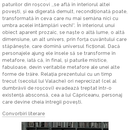
paturilor din roșcovi ,,se află în interiorul altei
povești, și ea digerată demult, recondiționată poate,
transformată în ceva care nu mai semăna nici cu
umbra acelei întâmplări vechi’’. În interiorul unui
obiect aparent prozaic, se naște o altă lume, o altă
dimensiune, un alt univers, prin forța cuvântului care
stăpânește, care domină universul ficțional. Dacă
personajele ajung ele însele să se transforme în
metafore, iată că, în final, și paturile mistice,
fabuloase, devin veritabile metafore ale unei alte
forme de trăire. Relația prezentului cu un timp
trecut (secolul lui Valache) ori neprecizat (cel al
dumbrăvii de roșcovi) evadează treptat într-o
existență absconsă, cea a lui Căpriceanu, personaj
care devine cheia întregii povești.
Convorbiri literare