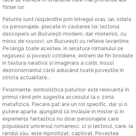
ființei lor.
Paturile sunt răspândite prin întregul oraș, iar, odată
cu personajele, plecate în căutarea lor, lectorul
descoperă un București modern, dar misterios, cu
miros de roșcovi, un București cu reflexe levantine.
Pe lângă toate acestea, în țesătura romanului se
regăsesc și povești cotidiene, extrem de fin brodate
în textura narativă și imaginară a cărții, însuși
deznonământul cărții aducând toate poveștile în
stricta actualitate..
Finalmente, simbolistica paturilor este relevantă în
primul rând prin sugestia accesului la o zonă
metafizică. Fiecare pat are un rol specific, dar și o
putere aparte, ajungând să învăluie în mister și în
experiență fantastică nu doar personajele care
populează universul romanesc, ci și lectorul, care, la
rândul său, este hipnotizat, captivat. Povestea