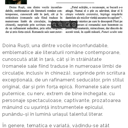
Doina Ruști, una dintre vocile inconfundabile,
emblematice ale literaturii române contemporane,
cunoscută atât în țară, cât și în străinătate
(romanele sale fiind traduse în numeroase limbi de
circulație, inclusiv în chineză), surprinde prin scriitura
excepțională, de un rafinament seducător, prin stilul
original, dar și prin forța epică. Romanele sale sunt
puternice, cu nerv, extrem de bine închegate, cu
personaje spectaculoase, captivante, prozatoarea
mânuind cu ușurință instrumentele epicului,
punându-și în lumină uriașul talentul literar.
În genere, tematica e variată, vădindu-se atât