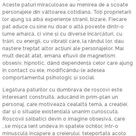
Aceste paturi miraculoase au menirea de a scoate
personajele din vâltoarea cotidiană. Toți proprietarii
lor ajung să aibă experiențe stranii, bizare. Fiecare
pat aduce cu sine nu doar o altă poveste dintr-o
lume arhaică, ci vine și cu diverse încărcături, cu
trăiri, cu energii, cu vibrații care, la rândul lor, dau
naștere treptat altor acțiuni ale personajelor. Mai
mult decât atât, emană efluvii de magnetism
obsesiv, hipnotic, dând dependență celor care ajung
în contact cu ele, modificându-le adesea
comportamentul psihologic și social.
Legătura paturilor cu dumbrava de roșcovi este
interesant construită, aducând în prim-plan un
personaj, care motivează cealaltă temă, a creației,
dar și o situație existențială unanim cunoscută.
Roșcovii sălbatici devin o imagine obsesivă, care
,,se mișca lent undeva în spatele ochilor, într-o
minusculă încăpere a creierului, teleportată acolo