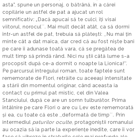
asta”, spune un personaj, o bătrână, în a cărei
copilărie un astfel de pat a ajucat un rol
semnificativ: „Dacă apucai să te culci, îți visai
viitorul, noroculʼʼ. Mai mult decât atât, ca să dormi
într-un astfel de pat, trebuia să plătești: ,,Nu mai țin
minte cât a dat maica, dar cred că au fost niște bani
pe care îi adunase toată vara, că se pregătea de
mult timp să prindă rând. Nici nu știi câtă lume s-a
procopsit după ce-a dormit o noapte la Lionica!’’.
Pe parcursul întregului roman, toate faptele sunt
rememorate de Flori, retrăite cu aceeași intensitate
a stării din momentul originar, când aceasta ia
contact cu primul pat mistic, cel din Valea
Stanciului, după ce are un somn tulburător. Prima
întâlnire pe care Flori o are cu Lev este rememorată
și ea, cu toate că este ,,deformată de timpʼʼ. Prin
intermediul
paturilor oculte
, protagoniștii romanului
au ocazia să ia parte la experiențe inedite, care îi vor
face să vibreze în straturile cele mai profunde ale