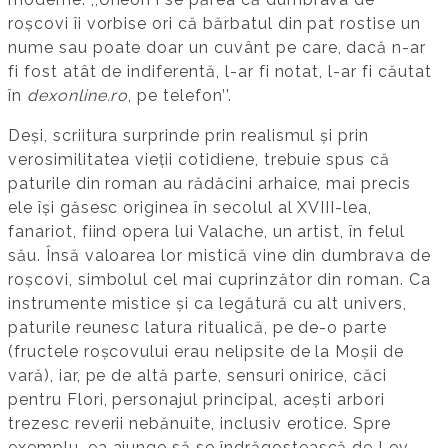
roșcovi îi vorbise ori că bărbatul din pat rostise un
nume sau poate doar un cuvânt pe care, dacă n-ar
fi fost atât de indiferentă, l-ar fi notat, l-ar fi căutat
în
dexonline.ro
, pe telefon’’.
Deși, scriitura surprinde prin realismul și prin
verosimilitatea vieții cotidiene, trebuie spus că
paturile din roman au rădăcini arhaice, mai precis
ele își găsesc originea în secolul al XVIII-lea,
fanariot, fiind opera lui Valache, un artist, în felul
său. Însă valoarea lor mistică vine din dumbrava de
roșcovi, simbolul cel mai cuprinzător din roman. Ca
instrumente mistice și ca legătură cu alt univers,
paturile reunesc latura ritualică, pe de-o parte
(fructele roșcovului erau nelipsite de la Moșii de
vară), iar, pe de altă parte, sensuri onirice, căci
pentru Flori, personajul principal, acești arbori
trezesc reverii nebănuite, inclusiv erotice. Spre
exemplu, ea ajunge să se îndrăgostească de Lev