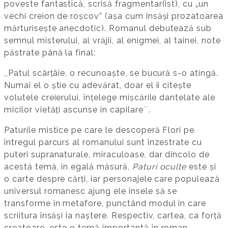
poveste fantastică, scrisă fragmentar(ist), cu „un
vechi creion de roșcov” (așa cum însăși prozatoarea
mărturisește anecdotic). Romanul debutează sub
semnul misterului, al vrăjii, al enigmei, al tainei, note
păstrate până la final:
,,Patul scârțâie, o recunoaște, se bucură s-o atingă.
Numai el o știe cu adevărat, doar el îi citește
volutele creierului, înțelege mișcările dantelate ale
micilor vietăți ascunse în capilareʼʼ.
Paturile mistice pe care le descoperă Flori pe
întregul parcurs al romanului sunt înzestrate cu
puteri supranaturale, miraculoase, dar dincolo de
acestă temă, în egală măsură,
Paturi oculte
este și
o carte despre cărți, iar personajele care populează
universul romanesc ajung ele însele să se
transforme în metafore, punctând modul în care
scriitura însăși ia naștere. Respectiv, cartea, ca forță
creatoare, este o temă importantă în roman.