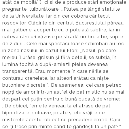
atât de mobilăʼʼ), ci și de a produce stări emoționale
pregnante, tulburătoare: ,,Plutea pe lângă statuile
de la Universitate, iar din cer cobora cântecul
roșcovilor. Clădirile din centrul Bucureștiului păreau
mai galbene, acoperite cu o poleială subțire, iar în
câteva rânduri văzuse pe stradă umbre albe, supte
de ziduri’’. Cele mai spectaculoase schimbări au loc
în zona nasului, în cazul lui Flori: ,,Nasul, pe care
mereu îl urâse, grăsun și fără detalii, se subția, în
lumina topită a după-amiezii pielea devenea
transparentă. Erau momente în care nările se
conturau crenelate, iar alteori arătau ca niște
butoniere discreteʼʼ. De asemenea, cei care petrec
nopți de amor într-un astfel de pat mistic nu se mai
despart cel puțin pentru o bună bucată de vreme:
,,De obicei, femeile veneau la el atrase de pat,
hipnotizate, bolnave, poate și ele vrăjite de
misterele acestui obiect cu precădere erotic. Căci
ce-ți trece prin minte când te gândești la un pat?’’.