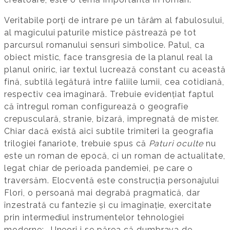
Veritabile porți de intrare pe un tărâm al fabulosului,
al magicului paturile mistice păstrează pe tot
parcursul romanului sensuri simbolice. Patul, ca
obiect mistic, face transgresia de la planul real la
planul oniric, iar textul lucrează constant cu această
fină, subtilă legătură între faliile lumii, cea cotidiană,
respectiv cea imaginară. Trebuie evidențiat faptul
că întregul roman configurează o geografie
crepusculară, stranie, bizară, impregnată de mister.
Chiar dacă există aici subtile trimiteri la geografia
trilogiei fanariote, trebuie spus că
Paturi oculte
nu
este un roman de epocă, ci un roman de actualitate,
legat chiar de perioada pandemiei, pe care o
traversăm. Elocventă este construcția personajului
Flori, o persoană mai degrabă pragmatică, dar
înzestrată cu fantezie și cu imaginație, exercitate
prin intermediul instrumentelor tehnologiei
moderne: ,,Uneori i se părea că dumbrava de