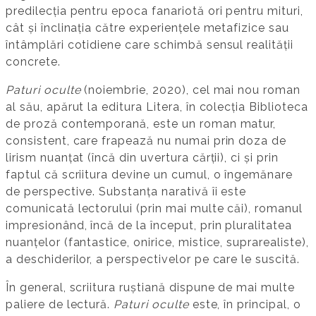
predilecția pentru epoca fanariotă ori pentru mituri,
cât și înclinația către experiențele metafizice sau
întâmplări cotidiene care schimbă sensul realității
concrete.
Paturi oculte
(noiembrie, 2020), cel mai nou roman
al său, apărut la editura Litera, în colecția Biblioteca
de proză contemporană, este un roman matur,
consistent, care frapează nu numai prin doza de
lirism nuanțat (încă din uvertura cărții), ci și prin
faptul că scriitura devine un cumul, o îngemănare
de perspective. Substanța narativă îi este
comunicată lectorului (prin mai multe căi), romanul
impresionând, încă de la început, prin pluralitatea
nuanțelor (fantastice, onirice, mistice, suprarealiste),
a deschiderilor, a perspectivelor pe care le suscită.
În general, scriitura ruștiană dispune de mai multe
paliere de lectură.
Paturi oculte
este, în principal, o