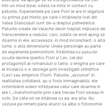
într-un mod bizar, odată ce intră în contact cu
paturile. Experiențele pe care Flori le are în legătură
cu primul pat mistic pe care-l întâlnește (cel din
Valea Stanciului) sunt de-a dreptul psihedelice.
Paturile create de Valache devin treptat mijloace de
transcendere a realului, căci, odată ce eroii ajung să
doarmă în ele, accesează, în mod inconștient, o altă
lume, o altă dimensiune. Unele personaje au parte
de experiențe premonitorii. Întâlnirea cu
paturile
oculte
devine (pentru Flori și Lev, cei doi
protagoniști ai romanului) o taină, o enigmă pe care
ei încearcă s-o dezlege prin investigații științifice
(Lev) sau empirice (Flori). Paturile, „ascunse” în
realitatea cotidiană, au o forță inimaginabilă, ele
schimbând uneori înfățișarea celui care doarme în
ele (,,…transformările prin care trecea Flori săreau în
ochi. De câte ori se întâlnea cu ea, era alta. Nu
văzuse pe nimeni până atunci să aibă o fizionomie