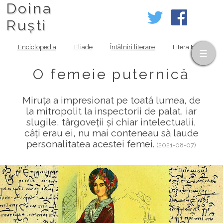
Doina
Ruști
Enciclopedia
Eliade
Întâlniri literare
Litera MOV
O femeie puternică
Miruța a impresionat pe toată lumea, de
la mitropolit la inspectorii de palat, iar
slugile, târgoveții și chiar intelectualii,
câți erau ei, nu mai conteneau să laude
personalitatea acestei femei.
(2021-08-07)