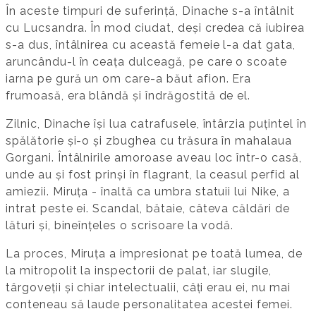
În aceste timpuri de suferință, Dinache s-a întâlnit
cu Lucsandra. În mod ciudat, deși credea că iubirea
s-a dus, întâlnirea cu această femeie l-a dat gata,
aruncându-l în ceața dulceagă, pe care o scoate
iarna pe gură un om care-a băut afion. Era
frumoasă, era blândă și îndrăgostită de el.
Zilnic, Dinache își lua catrafusele, întârzia puțintel în
spălătorie și-o și zbughea cu trăsura în mahalaua
Gorgani. Întâlnirile amoroase aveau loc într-o casă,
unde au și fost prinși în flagrant, la ceasul perfid al
amiezii. Miruța - înaltă ca umbra statuii lui Nike, a
intrat peste ei. Scandal, bătaie, câteva căldări de
lături și, bineînțeles o scrisoare la vodă.
La proces, Miruța a impresionat pe toată lumea, de
la mitropolit la inspectorii de palat, iar slugile,
târgoveții și chiar intelectualii, câți erau ei, nu mai
conteneau să laude personalitatea acestei femei.