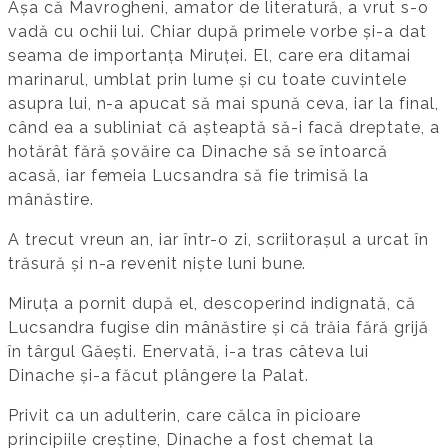
Așa că Mavrogheni, amator de literatură, a vrut s-o
vadă cu ochii lui. Chiar după primele vorbe și-a dat
seama de importanța Miruței. El, care era ditamai
marinarul, umblat prin lume și cu toate cuvintele
asupra lui, n-a apucat să mai spună ceva, iar la final,
când ea a subliniat că așteaptă să-i facă dreptate, a
hotărât fără șovăire ca Dinache să se întoarcă
acasă, iar femeia Lucsandra să fie trimisă la
mânăstire.
A trecut vreun an, iar într-o zi, scriitorașul a urcat în
trăsură și n-a revenit niște luni bune.
Miruța a pornit după el, descoperind indignată, că
Lucsandra fugise din mânăstire și că trăia fără grijă
în târgul Găești. Enervată, i-a tras câteva lui
Dinache și-a făcut plângere la Palat.
Privit ca un adulterin, care călca în picioare
principiile creștine, Dinache a fost chemat la