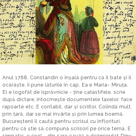
Anul 1788. Constandin o înșală pentru că îl bate și îl
ocărăște, îi pune lăturile în cap. Ea e Maria- Miruța.
El e logofăt de isprăvnicie - ține catastifele, scrie
după dictare, întocmește documentele taxelor, face
rapoarte etc. E contabil, dar și scriitor. Colindă mult,
prin țară, dar se mai învârte și prin lumea boemă.
Bucureștenii îl caută pentru scrisul cu înflorituri,
pentru că știe să compună scrisori pe orice temă. E
simpatic, e cool - din care cauză e dezmierdat Dinu