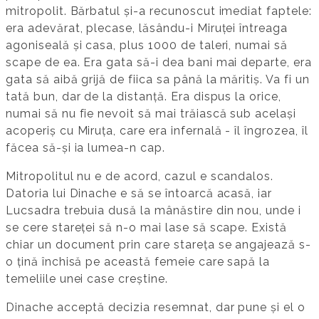
mitropolit. Bărbatul și-a recunoscut imediat faptele:
era adevărat, plecase, lăsându-i Miruței întreaga
agoniseală și casa, plus 1000 de taleri, numai să
scape de ea. Era gata să-i dea bani mai departe, era
gata să aibă grijă de fiica sa până la măritiș. Va fi un
tată bun, dar de la distanță. Era dispus la orice,
numai să nu fie nevoit să mai trăiască sub același
acoperiș cu Miruța, care era infernală - îl îngrozea, îl
făcea să-și ia lumea-n cap.
Mitropolitul nu e de acord, cazul e scandalos.
Datoria lui Dinache e să se întoarcă acasă, iar
Lucsadra trebuia dusă la mânăstire din nou, unde i
se cere stareței să n-o mai lase să scape. Există
chiar un document prin care stareța se angajează s-
o țină închisă pe această femeie care sapă la
temeliile unei case creștine.
Dinache acceptă decizia resemnat, dar pune și el o