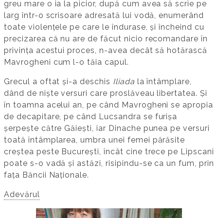
greu mare o ia la picior, după cum avea să scrie pe
larg într-o scrisoare adresată lui vodă, enumerând
toate violențele pe care le îndurase, și încheind cu
precizarea că nu are de făcut nicio recomandare în
privința acestui proces, n-avea decât să hotărască
Mavrogheni cum l-o tăia capul.
Grecul a oftat și-a deschis
Iliada
la întâmplare,
dând de niște versuri care proslăveau libertatea. Și
în toamna acelui an, pe când Mavrogheni se apropia
de decapitare, pe când Lucsandra se furișa
șerpește către Găiești, iar Dinache punea pe versuri
toată întâmplarea, umbra unei femei părăsite
creștea peste București, încât cine trece pe Lipscani
poate s-o vadă și astăzi, risipindu-se ca un fum, prin
fața Băncii Naționale.
Adevărul