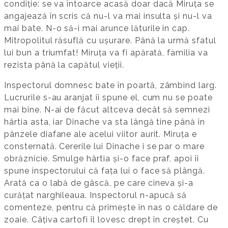
condiție: se va întoarce acasă doar dacă Miruța se
angajează în scris că nu-l va mai insulta și nu-l va
mai bate. N-o să-i mai arunce lăturile în cap.
Mitropolitul răsuflă cu ușurare. Până la urmă sfatul
lui bun a triumfat! Miruța va fi apărată, familia va
rezista până la capătul vieții.
Inspectorul domnesc bate în poartă, zâmbind larg.
Lucrurile s-au aranjat îi spune el, cum nu se poate
mai bine. N-ai de făcut altceva decât să semnezi
hârtia asta, iar Dinache va sta lângă tine până în
pânzele diafane ale acelui viitor aurit. Miruța e
consternată. Cererile lui Dinache i se par o mare
obrăznicie. Smulge hârtia și-o face praf, apoi îi
spune inspectorului că fața lui o face să plângă.
Arată ca o labă de gâscă, pe care cineva și-a
curățat narghileaua. Inspectorul n-apucă să
comenteze, pentru că primește în nas o căldare de
zoaie. Câțiva cartofi îl lovesc drept în creștet. Cu