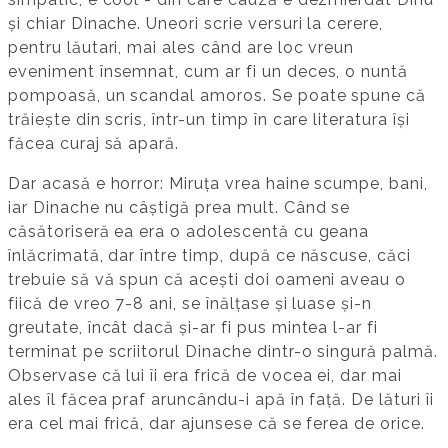
și chiar Dinache. Uneori scrie versuri la cerere,
pentru lăutari, mai ales când are loc vreun
eveniment însemnat, cum ar fi un deces, o nuntă
pompoasă, un scandal amoros. Se poate spune că
trăiește din scris, într-un timp în care literatura își
făcea curaj să apară.
Dar acasă e horror: Miruța vrea haine scumpe, bani,
iar Dinache nu câștigă prea mult. Când se
căsătoriseră ea era o adolescentă cu geana
înlăcrimată, dar între timp, după ce născuse, căci
trebuie să vă spun că acești doi oameni aveau o
fiică de vreo 7-8 ani, se înălțase și luase și-n
greutate, încât dacă și-ar fi pus mintea l-ar fi
terminat pe scriitorul Dinache dintr-o singură palmă.
Observase că lui îi era frică de vocea ei, dar mai
ales îl făcea praf aruncându-i apă în față. De lături îi
era cel mai frică, dar ajunsese că se ferea de orice.