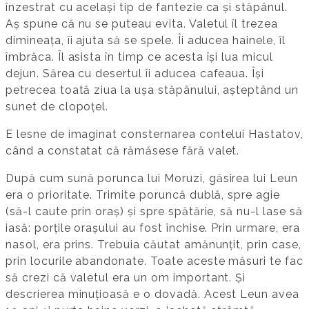
înzestrat cu același tip de fantezie ca și stăpânul.
Aș spune că nu se puteau evita. Valetul îl trezea
dimineața, îi ajuta să se spele. Îi aducea hainele, îl
îmbrăca. Îl asista în timp ce acesta își lua micul
dejun. Sărea cu desertul îi aducea cafeaua. Își
petrecea toată ziua la ușa stăpânului, așteptând un
sunet de clopoțel.
E lesne de imaginat consternarea contelui Hastatov,
când a constatat că rămăsese fără valet.
După cum sună porunca lui Moruzi, găsirea lui Leun
era o prioritate. Trimite poruncă dublă, spre agie
(să-l caute prin oraș) și spre spătărie, să nu-l lase să
iasă: porțile orașului au fost închise. Prin urmare, era
nasol, era prins. Trebuia căutat amănunțit, prin case,
prin locurile abandonate. Toate aceste măsuri te fac
să crezi că valetul era un om important. Și
descrierea minuțioasă e o dovadă. Acest Leun avea