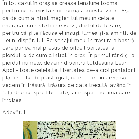
În tot cazul în oraș se crease tensiune tocmai
pentru că nu exista nicio urmă a acestui valet. Așa
că de cum a intrat meglenitul meu în cetate,
îmbrăcat cu niște haine verzi, destul de bizare,
pentru că și le făcuse el însuși, lumea și-a amintit de
Leun, dispărutul. Personajul meu, în trăsura albastră,
care punea mai presus de orice libertatea, a
pierdut-o de cum a intrat în oraș. În primul rând și-a
pierdut numele, devenind pentru totdeauna Leun.
Apoi - toate celelalte, libertatea de-a croi pantaloni,
plăcerile lui de plastograf, ca în cele din urmă să-l
vedem în trăsură, trăsura de data trecută, având în
față drumul spre libertate, iar în spate iubirea care îl
înrobea.
Adevărul