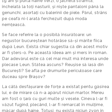
19 ani și purta haine verzi, o jachetă strâmtă,
încheiată la toți nasturii, și niște pantaloni până la
genunchi, asortați cu balerinii de piele. Părul, strâns
pe ceafă ni-l arată ferchezuit după moda
nemțească.
Se face referire la o posibilă însurătoare: un
negustor bucureștean hotărâse să-și mărite fiica
după Leun. Există chiar sugestia că din acest motiv
ar fi șters-o. Pe această ideea am și mers în roman.
Dar adevărul este că cel mai mult mă interesa unde
plecase Leun. Stătea ascuns? Reușise să iasă din
București? Se afla pe drumurile periculoase care
duceau spre Brașov?
La câtă desfășurare de forțe a existat pentu găsirea
lui, e de mirare că n-a apărut niciun martor. Mereu
am fost o țară cu guri multe și vesele. Cineva l-ar fi
văzut fugind, plecând, l-ar fi remarcat în mulțime,
măcar după haine. Totuși, nu există niciun zvon în