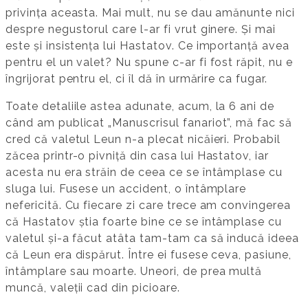
privința aceasta. Mai mult, nu se dau amănunte nici
despre negustorul care l-ar fi vrut ginere. Și mai
este și insistența lui Hastatov. Ce importanță avea
pentru el un valet? Nu spune c-ar fi fost răpit, nu e
îngrijorat pentru el, ci îl dă în urmărire ca fugar.
Toate detaliile astea adunate, acum, la 6 ani de
când am publicat „Manuscrisul fanariot”, mă fac să
cred că valetul Leun n-a plecat nicăieri. Probabil
zăcea printr-o pivniță din casa lui Hastatov, iar
acesta nu era străin de ceea ce se întâmplase cu
sluga lui. Fusese un accident, o întâmplare
nefericită. Cu fiecare zi care trece am convingerea
că Hastatov știa foarte bine ce se întâmplase cu
valetul și-a făcut atâta tam-tam ca să inducă ideea
că Leun era dispărut. Între ei fusese ceva, pasiune,
întâmplare sau moarte. Uneori, de prea multă
muncă, valeții cad din picioare.