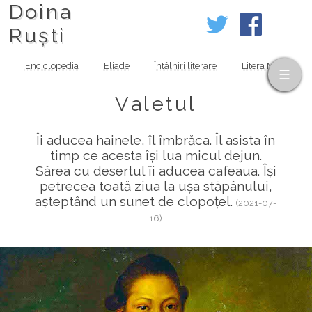
Doina
Ruști
Enciclopedia
Eliade
Întâlniri literare
Litera MOV
Valetul
Îi aducea hainele, îl îmbrăca. Îl asista în
timp ce acesta își lua micul dejun.
Sărea cu desertul îi aducea cafeaua. Își
petrecea toată ziua la ușa stăpânului,
așteptând un sunet de clopoțel.
(2021-07-
16)