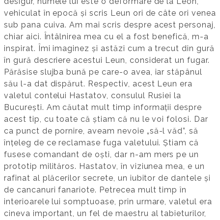
desigur, numele lui este o deformare de la Leon,
vehiculat în epocă și scris Leun ori de câte ori venea
sub pana cuiva. Am mai scris despre acest personaj,
chiar aici. Întâlnirea mea cu el a fost benefică, m-a
inspirat. Îmi imaginez și astăzi cum a trecut din gură
în gură descriere acestui Leun, considerat un fugar.
Părăsise slujba bună pe care-o avea, iar stăpânul
său l-a dat dispărut. Respectiv, acest Leun era
valetul contelui Hastatov, consulul Rusiei la
București. Am căutat mult timp informații despre
acest tip, cu toate că știam că nu le voi folosi. Dar
ca punct de pornire, aveam nevoie „să-l văd”, să
înțeleg de ce reclamase fuga valetului. Știam că
fusese comandant de oști, dar n-am mers pe un
prototip milităros. Hastatov, în viziunea mea, e un
rafinat al plăcerilor secrete, un iubitor de dantele și
de cancanuri fanariote. Petrecea mult timp în
interioarele lui somptuoase, prin urmare, valetul era
cineva important, un fel de maestru al tabieturilor,