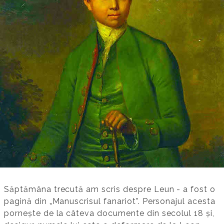
Săptămâna trecută am scris despre Leun - a fost o
pagină din „Manuscrisul fanariot”. Personajul acesta
pornește de la câteva documente din secolul 18 și,