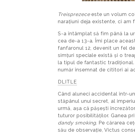
Treisprezece
este un volum cole
narațiuni deja existente, ci am f
S-a întâmplat să fim până la ur
cea de-a 13-a. Îmi place aceast
fanfaronul 12, devenit un fel de 
simțuri speciale există și o trea
la tipul de fantastic tradițion
număr însemnat de cititori ai a
DLITLE
Când aluneci accidental într-un
stăpânul unui secret, al imperi
urmă, așa că pășești încrezător
tuturor posibilităților. Ganea 
dandy smoking
. Pe cărarea ceț
său de observație, Victus cons