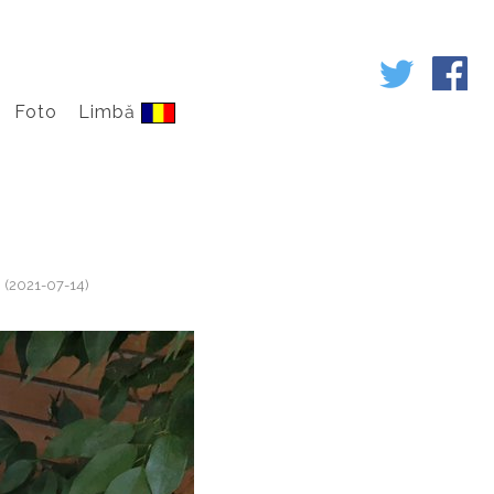
Foto
Limbă
ă
(2021-07-14)