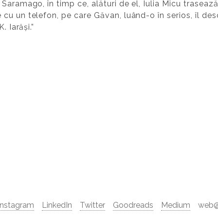
Saramago, în timp ce, alături de el, Iulia Micu traseaz
cu un telefon, pe care Găvan, luând-o în serios, îl des
. Iarăși.”
Instagram
LinkedIn
Twitter
Goodreads
Medium
web@d