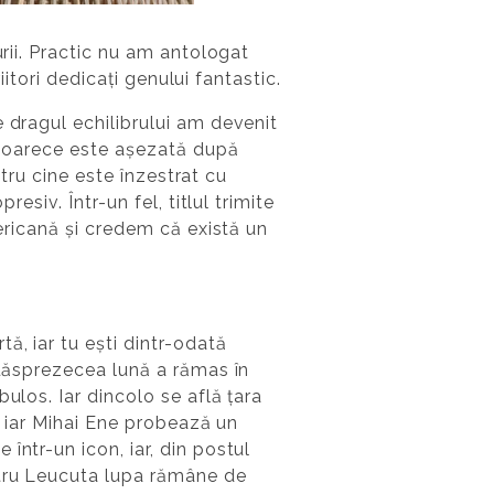
urii. Practic nu am antologat
iitori dedicați genului fantastic.
 dragul echilibrului am devenit
 deoarece este așezată după
ntru cine este înzestrat cu
esiv. Într-un fel, titlul trimite
mericană și credem că există un
ă, iar tu ești dintr-odată
ouăsprezecea lună a rămas în
ulos. Iar dincolo se află țara
p, iar Mihai Ene probează un
într-un icon, iar, din postul
ntru Leucuta lupa rămâne de