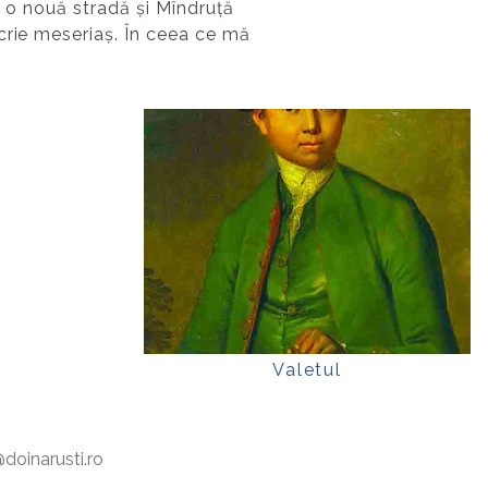
ă o nouă stradă și Mîndruță
crie meseriaș. În ceea ce mă
Valetul
oinarusti.ro