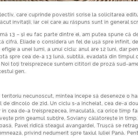
ctiv, care cuprinde povestiri scrise la solicitarea edit
ăcut invitații, iar cei care au răspuns sunt în general scr
mă 13 – și eu fac parte dintre ei, am putea spune că de
ă cifră, Eliade o considera un fel de ușă spre infinit,
efigie a unei lumi, a unui ciclu: anul are 12 luni, dar pe
ptă spre cea de-a 13 lună, subtilă, evadată din timpul opr
al. Noi toți treisprezece suntem cititori de proză sud-a
cestui gen.
 teritoriu necunoscut, mintea începe să deseneze o hart
ul de dincolo de zid. Un ciclu s-a încheiat, cea de-a d
 în cea de-a treisprezecea, imaculată, ca orice timp fab
privește prin geamul subțire, Soviany călătorește în tim
oasă, Pavel ridică steagul avangardei, Trușcă se retrage 
emnează, privind nedumerit spre taxiul Iuliei Pană. Pe