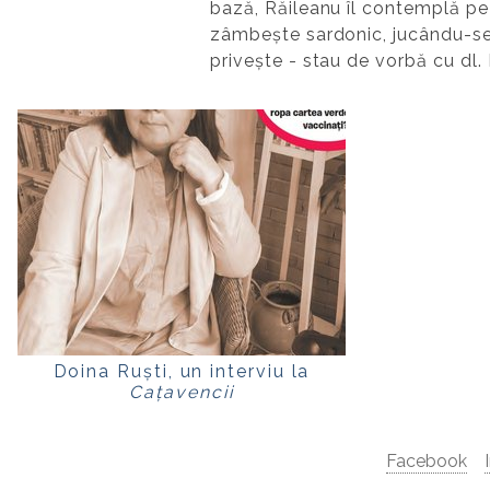
bază, Răileanu îl contemplă pe 
zâmbește sardonic, jucându-se 
privește - stau de vorbă cu dl. K
Doina Ruști, un interviu la
Cațavencii
Facebook