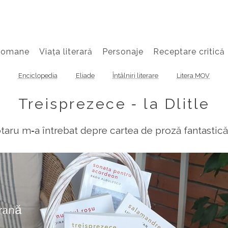
Romane
Viața literară
Personaje
Receptare critică
Enciclopedia
Eliade
Întâlniri literare
Litera MOV
Treisprezece ‑ la Dlitle
taru m‑a întrebat depre cartea de proză fantastic