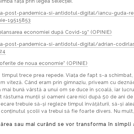
chimba fața prin legea selecției.
-post-pandemica-si-antidotul-digital/iancu-guda-rec
nie-19515853
relansarea economiei după Covid-19” (OPINIE)
-post-pandemica-si-antidotul-digital/adrian-codirlas
24
i oferite de noua economie” (OPINIE)
timpul trece prea repede. Viața de fapt s-a schimbat, i
luăm viteză. Când eram prin gimnaziu, priveam cu deznă
 mai bună vârstă a unui om se duce în școală, iar lucru
t răsturna munții și oameni care nici după 50 de ani d
iecare trebuie să-și regleze timpul învățăturii, să-și a
 conținutul școlii va trebui să fie foarte divers. Nu mult,
spărea sau mai curând se vor transforma în simpli 