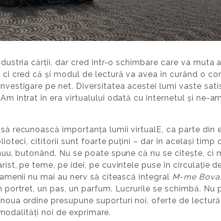
industria cărții, dar cred într-o schimbare care va muta
, ci cred că și modul de lectură va avea în curând o con
investigare pe net. Diversitatea acestei lumi vaste sati
Am intrat în era virtualului odată cu internetul și ne-a
 să recunoască importanța lumii virtualE, ca parte din
lioteci, cititorii sunt foarte puțini – dar în același tim
tinuu, butonând. Nu se poate spune că nu se citește, ci 
ist, pe teme, pe idei, pe cuvintele puse în circulație de m
 oamenii nu mai au nerv să citească integral
M-me Bova
un portret, un pas, un parfum. Lucrurile se schimbă. Nu
noua ordine presupune suporturi noi, oferte de lectură n
în modalități noi de exprimare.