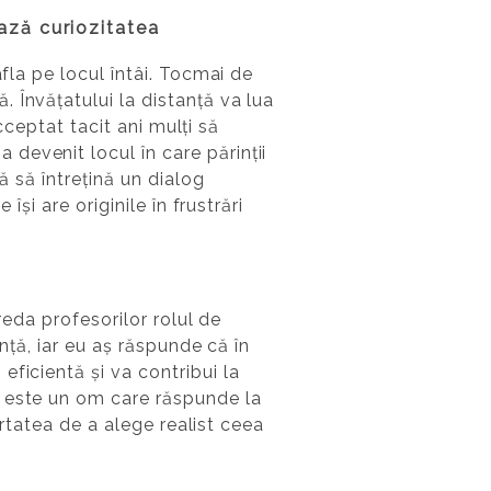
ează curiozitatea
fla pe locul întâi. Tocmai de
 Învățatului la distanță va lua
acceptat tacit ani mulți să
devenit locul în care părinții
ă să întrețină un dialog
își are originile în frustrări
reda profesorilor rolul de
nță, iar eu aș răspunde că în
ficientă și va contribui la
l este un om care răspunde la
ertatea de a alege realist ceea