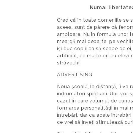
Numai libertatea
Cred că în toate domeniile se si
aceea, sunt de părere că fenome
amploare. Nu în formula unor lecț
meargă mai departe, pe vechile
își duc copiii ca să scape de ei
artificial, de multe ori cu elevi
străvechi.
ADVERTISING
Noua școală, la distanță, îi va 
îndrumători spirituali. Unii vor
cazul în care volumul de cunoșt
formarea personalității în mai
întrebări, dar ca acele întrebăr
ce vrei să înveți stimulează cur