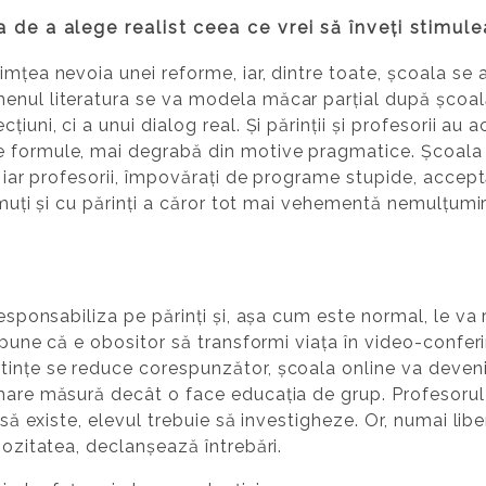
 de a alege realist ceea ce vrei să înveți stimul
mțea nevoia unei reforme, iar, dintre toate, școala se a
nul literatura se va modela măcar parțial după școală.
iuni, ci a unui dialog real. Și părinții și profesorii au 
 formule, mai degrabă din motive pragmatice. Școala a 
, iar profesorii, împovărați de programe stupide, accept
 muți și cu părinți a căror tot mai vehementă nemulțumire 
responsabiliza pe părinți și, așa cum este normal, le va 
 spune că e obositor să transformi viața în video-conferi
ințe se reduce corespunzător, școala online va deveni e
 mare măsură decât o face educația de grup. Profesoru
i să existe, elevul trebuie să investigheze. Or, numai lib
iozitatea, declanșează întrebări.