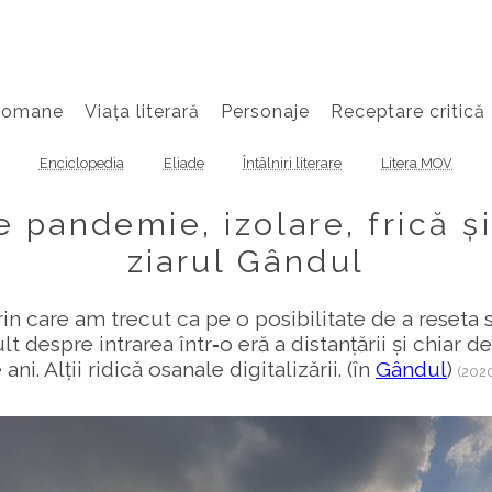
Romane
Viața literară
Personaje
Receptare critică
Enciclopedia
Eliade
Întâlniri literare
Litera MOV
pandemie, izolare, frică și r
ziarul Gândul
in care am trecut ca pe o posibilitate de a reseta
t despre intrarea într‑o eră a distanțării și chiar 
ani. Alții ridică osanale digitalizării. (în
Gândul
)
(202