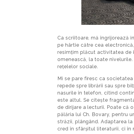
Ca scriitoare, mă îngrijorează 
pe hârtie către cea electronică
resimțim plăcut activitatea de 
omenească, la toate nivelurile. 
rețelelor sociale.
Mi se pare firesc ca societatea
repede spre librării sau spre bib
nasurile în telefon, citind con
este altul. Se citește fragmentar
de dirijare a lecturii. Poate că
pălăria lui Ch. Bovary, pentru 
străzii, plângând. Adaptarea la 
cred în sfârșitul literaturii, ci 