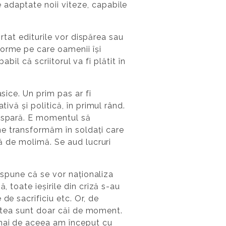
 adaptate noii viteze, capabile
ărtat editurile vor dispărea sau
forme pe care oamenii își
abil că scriitorul va fi plătit în
sice. Un prim pas ar fi
ivă și politică, în primul rând.
dispară. E momentul să
ne transformăm în soldați care
că de molimă. Se aud lucruri
e spune că se vor naționaliza
, toate ieșirile din criză s-au
de sacrificiu etc. Or, de
cestea sunt doar căi de moment.
cmai de aceea am început cu