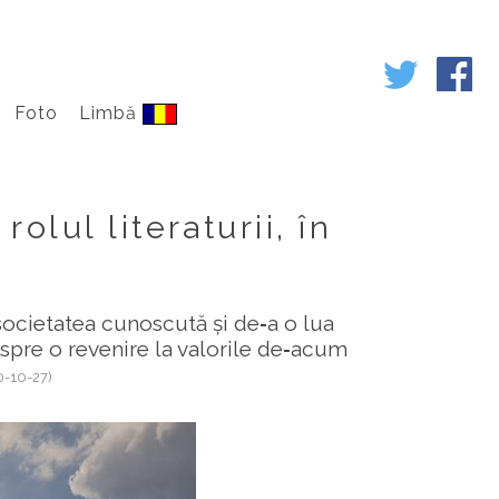
Foto
Limbă
olul literaturii, în
 societatea cunoscută și de‑a o lua
despre o revenire la valorile de‑acum
0-10-27)