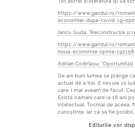
Tot astfel și literatura își va s
https://www.gandul.ro/romania
economiei-dupa-covid-19-opi
Iancu Guda: ”Reconstrucția și 
https://www.gandul.ro/romania
noua-economie-opinie-195158
Adrian Codirlașu: ”Oportunităț
De ani buni lumea se plânge că 
actual de a trăi. E nevoie să 
care-i mai aveam de făcut. Cea
Există oameni care la 16 ani po
intelectual. Tocmai de aceea, f
cunoștințe, iar ca să fie posibil,
Editurile vor di