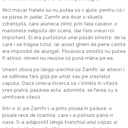
Nici măcar fratele lui nu putea să-l ajute, pentru că i
se părea în zadar. Zamfir era doar o siluetă
zdrențuită, care aluneca zilnic prin fața caselor, o
marionetă nelipsită din scenă, dar fără vreun rol
important. El era purtătorul unei păsări sinistre, de la
care i se trăgea totul. Iar acest ghem de pene cănite
era imposibil de alungat. Păsăruica smolită nu putea
fi atinsă: nimeni nu reușise să pună mâna pe ea.
Uneori zbura pe lângă urechile lui Zamfir, iar alteori i
se odihnea fără grijă pe umăr sau pe creștetul
capului. Dacă cineva încerca să-i trimită în viteză
vreo piatră, pasărea asta, adormită, se ferea cu o
uimitoare viteză.
Într-o zi, pe Zamfir l-a prins ploaia în pădure, o
ploaie rece de toamnă, care i-a pătruns până-n
oase. S-a adăpostit lângă trunchiul unui copac și