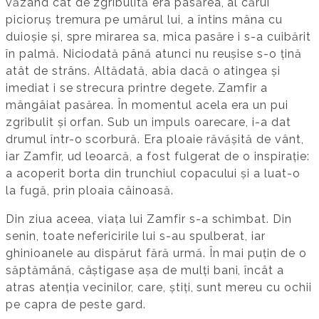
văzând cât de zgribulită era pasărea, al cărui
picioruș tremura pe umărul lui, a întins mâna cu
duioșie și, spre mirarea sa, mica pasăre i s-a cuibărit
în palmă. Niciodată până atunci nu reușise s-o țină
atât de strâns. Altădată, abia dacă o atingea și
imediat i se strecura printre degete. Zamfir a
mângâiat pasărea. În momentul acela era un pui
zgribulit și orfan. Sub un impuls oarecare, i-a dat
drumul într-o scorbură. Era ploaie răvășită de vânt,
iar Zamfir, ud leoarcă, a fost fulgerat de o inspirație:
a acoperit borta din trunchiul copacului și a luat-o
la fugă, prin ploaia câinoasă.
Din ziua aceea, viața lui Zamfir s-a schimbat. Din
senin, toate nefericirile lui s-au spulberat, iar
ghinioanele au dispărut fără urmă. În mai puțin de o
săptămână, câștigase așa de mulți bani, încât a
atras atenția vecinilor, care, știți, sunt mereu cu ochii
pe capra de peste gard.