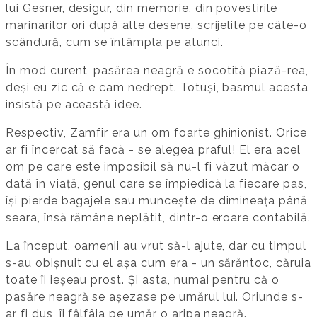
lui Gesner, desigur, din memorie, din povestirile
marinarilor ori după alte desene, scrijelite pe câte-o
scândură, cum se întâmpla pe atunci.
În mod curent, pasărea neagră e socotită piază-rea,
deși eu zic că e cam nedrept. Totuși, basmul acesta
insistă pe această idee.
Respectiv, Zamfir era un om foarte ghinionist. Orice
ar fi încercat să facă - se alegea praful! El era acel
om pe care este imposibil să nu-l fi văzut măcar o
dată în viață, genul care se împiedică la fiecare pas,
își pierde bagajele sau muncește de dimineața până
seara, însă rămâne neplătit, dintr-o eroare contabilă.
La început, oamenii au vrut să-l ajute, dar cu timpul
s-au obișnuit cu el așa cum era - un sărăntoc, căruia
toate îi ieșeau prost. Și asta, numai pentru că o
pasăre neagră se așezase pe umărul lui. Oriunde s-
ar fi dus, îi fâlfâia pe umăr o aripa neagră.