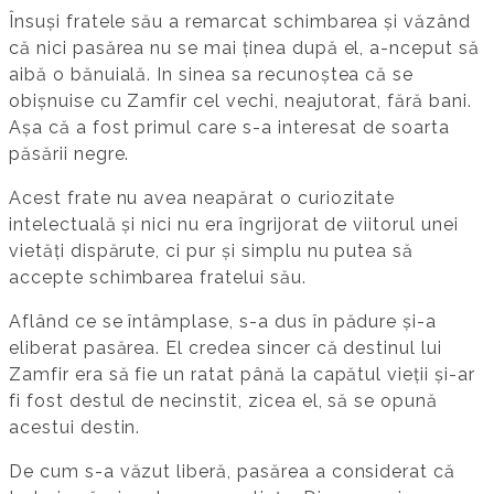
Însuși fratele său a remarcat schimbarea și văzând
că nici pasărea nu se mai ținea după el, a-nceput să
aibă o bănuială. In sinea sa recunoștea că se
obișnuise cu Zamfir cel vechi, neajutorat, fără bani.
Așa că a fost primul care s-a interesat de soarta
păsării negre.
Acest frate nu avea neapărat o curiozitate
intelectuală și nici nu era îngrijorat de viitorul unei
vietăți dispărute, ci pur și simplu nu putea să
accepte schimbarea fratelui său.
Aflând ce se întâmplase, s-a dus în pădure și-a
eliberat pasărea. El credea sincer că destinul lui
Zamfir era să fie un ratat până la capătul vieții și-ar
fi fost destul de necinstit, zicea el, să se opună
acestui destin.
De cum s-a văzut liberă, pasărea a considerat că