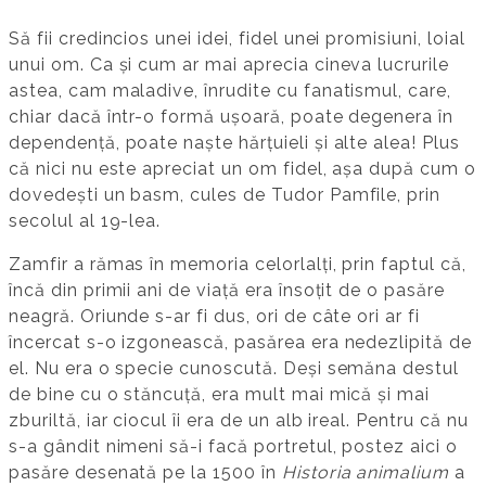
Să fii credincios unei idei, fidel unei promisiuni, loial
unui om. Ca și cum ar mai aprecia cineva lucrurile
astea, cam maladive, înrudite cu fanatismul, care,
chiar dacă într-o formă ușoară, poate degenera în
dependență, poate naște hărțuieli și alte alea! Plus
că nici nu este apreciat un om fidel, așa după cum o
dovedești un basm, cules de Tudor Pamfile, prin
secolul al 19-lea.
Zamfir a rămas în memoria celorlalți, prin faptul că,
încă din primii ani de viață era însoțit de o pasăre
neagră. Oriunde s-ar fi dus, ori de câte ori ar fi
încercat s-o izgonească, pasărea era nedezlipită de
el. Nu era o specie cunoscută. Deși semăna destul
de bine cu o stăncuță, era mult mai mică și mai
zburiltă, iar ciocul îi era de un alb ireal. Pentru că nu
s-a gândit nimeni să-i facă portretul, postez aici o
pasăre desenată pe la 1500 în
Historia animalium
a