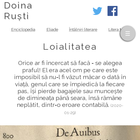
Doina
Ruști
Enciclopedia
Eliade
Întâlniri literare
Litera MOV
Loialitatea
Orice ar fi încercat să facă ‑ se alegea
praful! El era acel om pe care este
imposibil să nu‑l fi văzut măcar o dată în
viață, genul care se împiedică la fiecare
pas, își pierde bagajele sau muncește
de dimineața până seara, însă rămâne
neplătit, dintr‑o eroare contabilă.
(2020-
01-29)