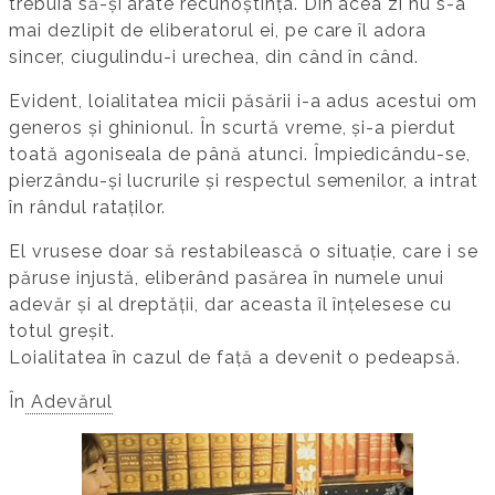
trebuia să-și arate recunoștința. Din acea zi nu s-a
mai dezlipit de eliberatorul ei, pe care îl adora
sincer, ciugulindu-i urechea, din când în când.
Evident, loialitatea micii păsării i-a adus acestui om
generos și ghinionul. În scurtă vreme, și-a pierdut
toată agoniseala de până atunci. Împiedicându-se,
pierzându-și lucrurile și respectul semenilor, a intrat
în rândul rataților.
El vrusese doar să restabilească o situație, care i se
păruse injustă, eliberând pasărea în numele unui
adevăr și al dreptății, dar aceasta îl înțelesese cu
totul greșit.
Loialitatea în cazul de față a devenit o pedeapsă.
În
Adevărul