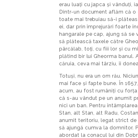
erau luați cu japca și vânduți, 
Dintr-un document aflăm că o c
toate mai trebuiau să-i plăteas
ei, dar prin împrejurări foarte 
hangarale pe cap, ajung să se 
să plătească taxele către Gheor
pârcălab, toţi, cu fiii lor și cu m
plătind bir lui Gheorma banul. 
căruia, ceva mai târziu, îi don
Totuși, nu era un om rău. Nici
mai face și fapte bune. În 1657,
acum, au fost rumâniți cu forța 
că s-au vândut pe un anumit pre
nici un ban. Pentru întâmplare
Stan, alt Stan, alt Radu, Costan
anumit teritoriu, legat strict 
să ajungă cumva la domnitor. Pe
abordat la conacul lui din Dobr