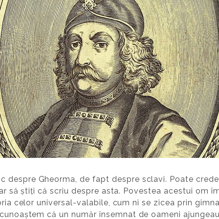
 despre Gheorma, de fapt despre sclavi. Poate credeți
Dar să știți că scriu despre asta. Povestea acestui om
oria celor universal-valabile, cum ni se zicea prin gimn
ecunoaștem că un număr însemnat de oameni ajungeau rob