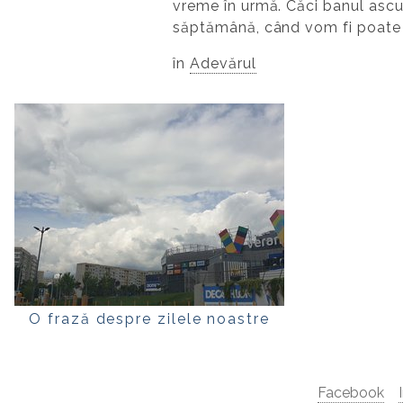
vreme în urmă. Căci banul ascu
săptămână, când vom fi poate l
în
Adevărul
O frază despre zilele noastre
Facebook