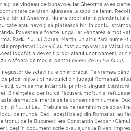
iar alții se vindeau de bunăvoie. Iar Gheorma avea parte
omunitate de țărani ajunsese la sapă de lemn. Recoltă
că și bir lui Gheorma. Nu era proprietarul pământului și
încurcate erau nevoiți să plătească bir în contul strămoși
vândă. Povestea e foarte lungă, iar vânzarea e motiva
ma. Radu, fiul lui Oprea, Martin, un altul fără nume -f
icile proprietăți (
ocinile
) au fost cumpăraţi de Vâlcul lo
Acest logofăt a devenit proprietarul unor oameni, prin m
ează o sfoară de moșie, pentru
binele de mi l-a făcut
.
un negustor de sclavi nu e chiar dracul. Pe vremea cân
 de pildă, niște tipi nevolnici din județul Romanați, afla
- știți, cum se mai întâmplă, printr-o singură
trăsătură
ț. Bineînțeles, pentru că făcuseră mofturi și refuzaser
a asta dramatică, merită să le consemnăm numele: Duca
din, și fiul lui Leu. Trebuie să ne reamintim că sclavii
de locul de muncă. Deci, acești băieți din Romanați au f
 tronul de la București era Constantin Șerban (Cârnul)
eni, deși în document scrie c-au ajuns la Divan. Impres