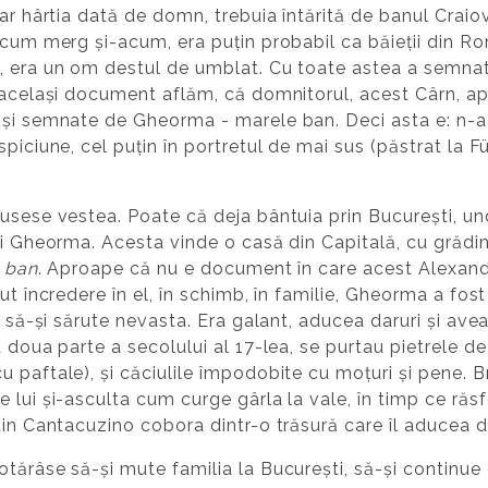
dar hârtia dată de domn, trebuia întărită de banul Crai
 cum merg și-acum, era puțin probabil ca băieții din R
, era un om destul de umblat. Cu toate astea a semnat 
n același document aflăm, că domnitorul, acest Cârn, a
și semnate de Gheorma - marele ban. Deci asta e: n-a 
spiciune, cel puțin în portretul de mai sus (păstrat la 
.
usese vestea. Poate că deja bântuia prin București, und
ui Gheorma. Acesta vinde o casă din Capitală, cu grădin
 ban
. Aproape că nu e document în care acest Alexand
ut încredere în el, în schimb, în familie, Gheorma a fos
, să-și sărute nevasta. Era galant, aducea daruri și avea 
 doua parte a secolului al 17-lea, se purtau pietrele de 
 paftale), și căciulile împodobite cu moțuri și pene. 
 lui și-asculta cum curge gârla la vale, în timp ce răs
in Cantacuzino cobora dintr-o trăsură care îl aducea din
otărâse să-și mute familia la București, să-și continu