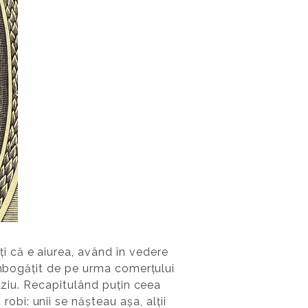
 că e aiurea, având în vedere
 îmbogățit de pe urma comerțului
aziu. Recapitulând puțin ceea
i: unii se nășteau așa, alții