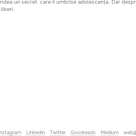
ndea un secret, care îi umbrise adolescența. Dar desp
iberi.
Instagram
LinkedIn
Twitter
Goodreads
Medium
web@d