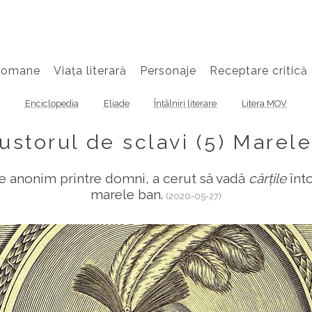
Romane
Viața literară
Personaje
Receptare critică
Enciclopedia
Eliade
Întâlniri literare
Litera MOV
storul de sclavi (5) Marel
e anonim printre domni, a cerut să vadă
cărțile
înt
marele ban.
(2020-05-27)