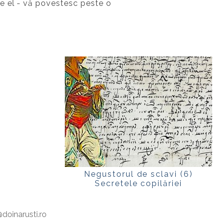
re el - vă povestesc peste o
Negustorul de sclavi (6)
Secretele copilăriei
oinarusti.ro