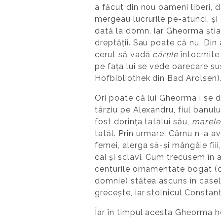
a făcut din nou oameni liberi, 
mergeau lucrurile pe-atunci, și
dată la domn. Iar Gheorma știa
dreptății. Sau poate că nu. Di
cerut să vadă
cărțile
întocmite 
pe fața lui se vede oarecare su
Hofbibliothek din Bad Arolsen)
Ori poate că lui Gheorma i se d
târziu pe Alexandru, fiul banul
fost dorința tatălui său,
marele
tatăl. Prin urmare: Cârnu n-a av
femei, alerga să-și mângâie fiii
cai și sclavi. Cum trecusem în a
centurile ornamentate bogat (cu
domnie) stătea ascuns în casele
grecește, iar stolnicul Constant
Îar în timpul acesta Gheorma h