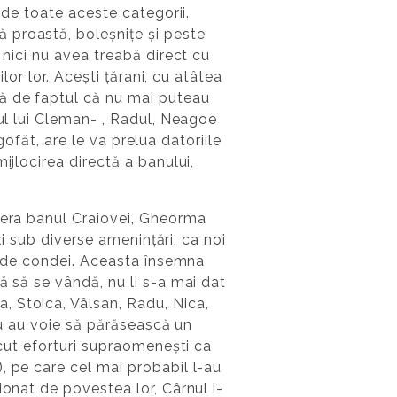
 de toate aceste categorii.
 proastă, boleșnițe și peste
 nici nu avea treabă direct cu
lor lor. Acești țărani, cu atâtea
tă de faptul că nu mai puteau
iul lui Cleman- , Radul, Neagoe
gofăt, are le va prelua datoriile
ijlocirea directă a banului,
d era banul Craiovei, Gheorma
ți sub diverse amenințări, ca noi
de condei. Aceasta însemna
ă să se vândă, nu li s-a mai dat
, Stoica, Vâlsan, Radu, Nica,
 nu au voie să părăsească un
ăcut eforturi supraomenești ca
, pe care cel mai probabil l-au
ionat de povestea lor, Cârnul i-