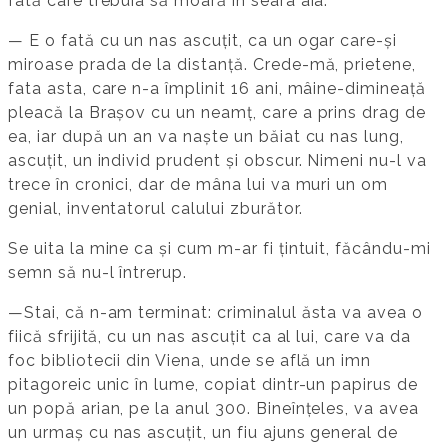
fată care trebuia să moară în seara aia.
— E o fată cu un nas ascuțit, ca un ogar care-și
miroase prada de la distanță. Crede-mă, prietene,
fata asta, care n-a împlinit 16 ani, mâine-dimineață
pleacă la Brașov cu un neamț, care a prins drag de
ea, iar după un an va naște un băiat cu nas lung,
ascuțit, un individ prudent și obscur. Nimeni nu-l va
trece în cronici, dar de mâna lui va muri un om
genial, inventatorul calului zburător.
Se uita la mine ca și cum m-ar fi țintuit, făcându-mi
semn să nu-l întrerup.
—Stai, că n-am terminat: criminalul ăsta va avea o
fiică sfrijită, cu un nas ascuțit ca al lui, care va da
foc bibliotecii din Viena, unde se află un imn
pitagoreic unic în lume, copiat dintr-un papirus de
un popă arian, pe la anul 300. Bineînțeles, va avea
un urmaș cu nas ascuțit, un fiu ajuns general de