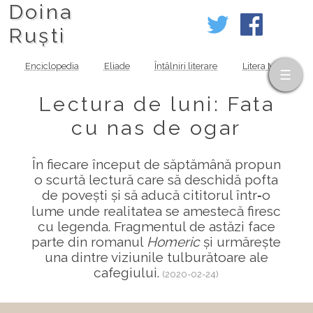
Doina
Ruști
Enciclopedia
Eliade
Întâlniri literare
Litera MOV
Lectura de luni: Fata
cu nas de ogar
În fiecare început de săptămână propun
o scurtă lectură care să deschidă pofta
de povești și să aducă cititorul într‑o
lume unde realitatea se amestecă firesc
cu legenda. Fragmentul de astăzi face
parte din romanul
Homeric
și urmărește
una dintre viziunile tulburătoare ale
cafegiului.
(2020-02-24)