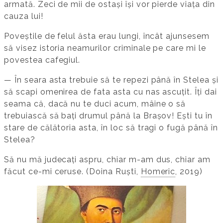
armată. Zeci de mii de ostași își vor pierde viața din
cauza lui!
Poveștile de felul ăsta erau lungi, încât ajunsesem
să visez istoria neamurilor criminale pe care mi le
povestea cafegiul.
— În seara asta trebuie să te repezi până în Stelea și
să scapi omenirea de fata asta cu nas ascuțit. Îți dai
seama că, dacă nu te duci acum, mâine o să
trebuiască să bați drumul până la Brașov! Ești tu în
stare de călătoria asta, în loc să tragi o fugă până în
Stelea?
Să nu mă judecați aspru, chiar m-am dus, chiar am
făcut ce-mi ceruse. (Doina Ruști,
Homeric
, 2019)