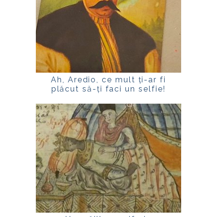
Ah, Aredio, ce mult ți-ar fi
plăcut să-ți faci un selfie!