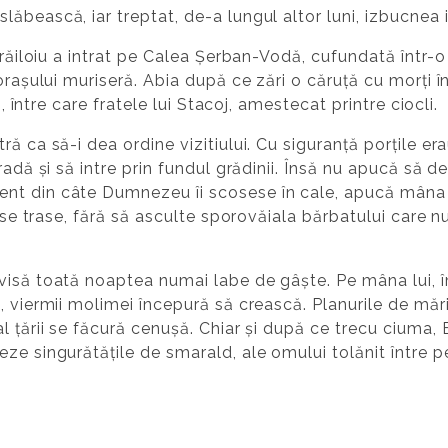
ăbească, iar treptat, de-a lungul altor luni, izbucnea i
 Brăiloiu a intrat pe Calea Șerban-Vodă, cufundată într-
orașului muriseră. Abia după ce zări o căruță cu morți î
i, între care fratele lui Stacoj, amestecat printre ciocli.
ră ca să-i dea ordine vizitiului. Cu siguranță porțile e
radă și să intre prin fundul grădinii. Însă nu apucă să de
t din câte Dumnezeu îi scosese în cale, apucă mâna b
u se trase, fără să asculte sporovăiala bărbatului care 
visă toată noaptea numai labe de gâște. Pe mâna lui, î
 viermii molimei începură să crească. Planurile de mărir
l țării se făcură cenușă. Chiar și după ce trecu ciuma, 
ze singurătățile de smarald, ale omului tolănit între 