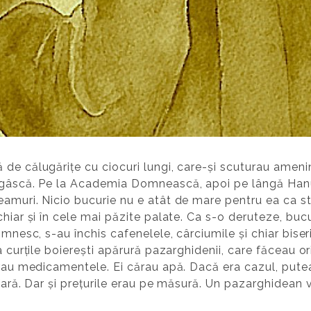
de călugărițe cu ciocuri lungi, care-și scuturau amenin
 gâscă. Pe la Academia Domnească, apoi pe lângă Hanul
amuri. Nicio bucurie nu e atât de mare pentru ea ca stră
hiar și în cele mai păzite palate. Ca s-o deruteze, bucu
omnesc, s-au închis cafenelele, cârciumile și chiar biseri
a curțile boierești apărură pazarghidenii, care făceau o
ărau medicamentele. Ei cărau apă. Dacă era cazul, pute
afară. Dar și prețurile erau pe măsură. Un pazarghidean 