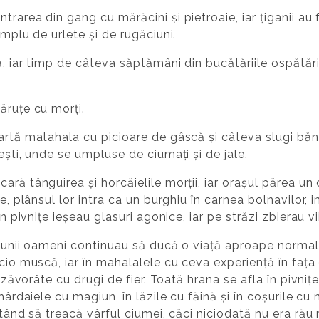
rarea din gang cu mărăcini și pietroaie, iar țiganii au 
umplu de urlete și de rugăciuni.
ă, iar timp de câteva săptămâni din bucătăriile ospătări
ăruțe cu morți.
artă matahala cu picioare de gâscă și câteva slugi băn
ești, unde se umpluse de ciumați și de jale.
ră tânguirea și horcăielile morții, iar orașul părea un c
re, plânsul lor intra ca un burghiu în carnea bolnavilor, 
n pivnițe ieșeau glasuri agonice, iar pe străzi zbierau vii
, unii oameni continuau să ducă o viață aproape normală.
icio muscă, iar în mahalalele cu ceva experiență în fața
e zăvorâte cu drugi de fier. Toată hrana se afla în pivniț
hârdaiele cu magiun, în lăzile cu făină și în coșurile cu
eptând să treacă vârful ciumei, căci niciodată nu era ră