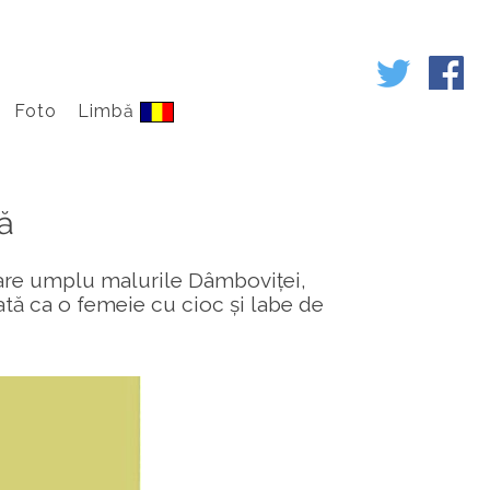
Foto
Limbă
ă
care umplu malurile Dâmboviței,
ată ca o femeie cu cioc și labe de