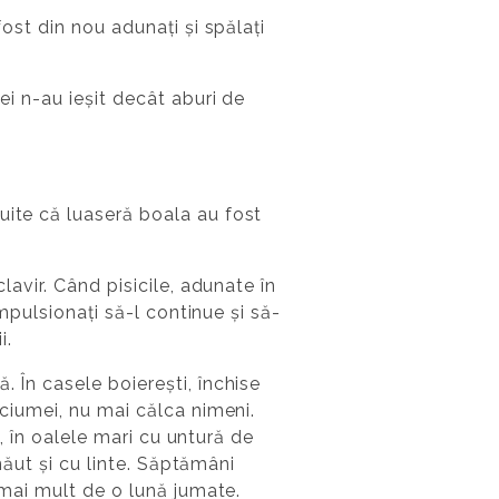
fost din nou adunați și spălați
ei n-au ieșit decât aburi de
uite că luaseră boala au fost
lavir. Când pisicile, adunate în
impulsionați să-l continue și să-
i.
 În casele boierești, închise
 ciumei, nu mai călca nimeni.
e, în oalele mari cu untură de
 năut și cu linte. Săptămâni
u mai mult de o lună jumate.