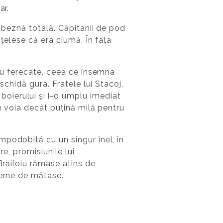
ar.
o beznă totală. Căpitanii de pod
nțelese că era ciumă. În fața
rau ferecate, ceea ce însemna
schidă gura. Fratele lui Stacoj,
oierului și i-o umplu imediat
nu voia decât puțină milă pentru
mpodobită cu un singur inel, în
e, promisiunile lui
Brăiloiu rămase atins de
perne de mătase.