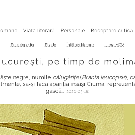
Romane
Viața literară
Personaje
Receptare critică
Enciclopedia
Eliade
Întâlniri literare
Litera MOV
București, pe timp de molim
gâște negre, numite
călugărițe
(
Branta leucopsis
), 
lmente, să‑și facă apariția însăși Ciuma, reprezent
gâscă...
(2020-03-18)