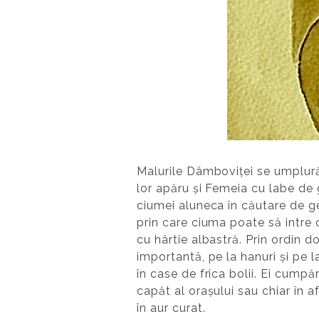
Malurile Dâmboviței se umplură 
lor apăru și Femeia cu labe de
ciumei aluneca în căutare de ge
prin care ciuma poate să intre c
cu hârtie albastră. Prin ordin d
importantă, pe la hanuri și pe l
în case de frica bolii. Ei cump
capăt al orașului sau chiar în 
în aur curat.