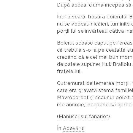
După aceea, ciuma începea să sl
Într-o seară, trăsura boierului
nu se vedeau nicăieri, luminile 
porții lui se învârteau câțiva inș
Boierul scoase capul pe fereast
că trebuia s-o ia pe cealaltă st
crezând că e cel mai bun momen
de balele supunerii lui. Brăiloi
fratele lui.
Cutremurat de temerea morții, 
care era gravată stema familiei,
Mavrocordat și scaunul poleit a
melancolie, începând să aprecie
(Manuscrisul fanariot
)
În
Adevărul