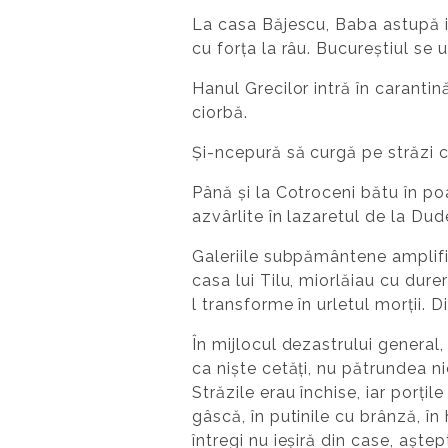
La casa Băjescu, Baba astupă int
cu forța la râu. Bucureștiul se 
Hanul Grecilor intră în carantin
ciorbă.
Și-ncepură să curgă pe străzi c
Până și la Cotroceni bătu în po
azvârlite în lazaretul de la Dud
Galeriile subpământene amplifica
casa lui Tilu, miorlăiau cu dure
l transforme în urletul morții. Di
În mijlocul dezastrului general
ca niște cetăți, nu pătrundea n
Străzile erau închise, iar porțil
gâscă, în putinile cu brânză, în 
întregi nu ieșiră din case, așt