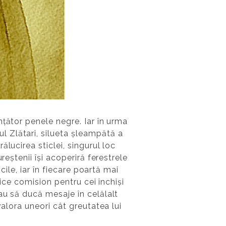
țător penele negre. Iar în urma
 Zlătari, silueta șleampătă a
lucirea sticlei, singurul loc
reștenii își acoperiră ferestrele
cile, iar în fiecare poartă mai
rice comision pentru cei închiși
au să ducă mesaje în celălalt
valora uneori cât greutatea lui