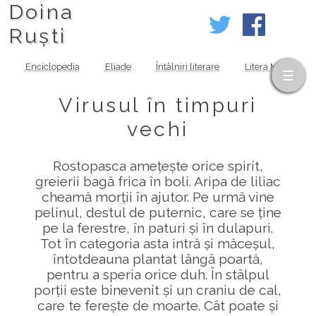
Doina
Ruști
Enciclopedia
Eliade
Întâlniri literare
Litera MOV
Virusul în timpuri
vechi
Rostopasca amețește orice spirit,
greierii bagă frica în boli. Aripa de liliac
cheamă morții în ajutor. Pe urmă vine
pelinul, destul de puternic, care se ține
pe la ferestre, în paturi și în dulapuri.
Tot în categoria asta intră și măceșul,
întotdeauna plantat lângă poartă,
pentru a speria orice duh. În stâlpul
porții este binevenit și un craniu de cal,
care te ferește de moarte. Cât poate și