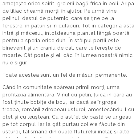
amețește orice spirit, greierii bagă frica în boli. Aripa
de liliac cheamă morții în ajutor. Pe urmă vine
pelinul, destul de puternic, care se ține pe la
ferestre, în paturi și în dulapuri. Tot în categoria asta
intră și măceșul, întotdeauna plantat lângă poartă,
pentru a speria orice duh. În stâlpul porții este
binevenit și un craniu de cal, care te ferește de
moarte. Cât poate și el, căci în lumea noastră nimic
nu e sigur.
Toate acestea sunt un fel de măsuri permanente.
Când în comunitate apăreau primii morți, urma
profilaxia alimentară. Vinul cu pelin, țuica în care au
fost ținute bobițe de boz, iar dacă se îngroșa
treaba, românii zdrobeau usturoi, amestecându-l cu
oțet și cu leuștean. Cu o astfel de pastă se ungeau
pe tot corpul, iar la gât purtau coliere făcute din
usturoi, talismane din ouăle fluturelui inelar, și alte