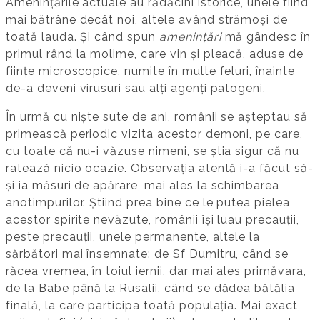
Amenințările actuale au rădăcini istorice, unele fiind
mai bătrâne decât noi, altele având strămoși de
toată lauda. Și când spun
amenințări
mă gândesc în
primul rând la molime, care vin și pleacă, aduse de
ființe microscopice, numite în multe feluri, înainte
de-a deveni virusuri sau alți agenți patogeni.
În urmă cu niște sute de ani, românii se așteptau să
primească periodic vizita acestor demoni, pe care,
cu toate că nu-i văzuse nimeni, se știa sigur că nu
ratează nicio ocazie. Observația atentă i-a făcut să-
și ia măsuri de apărare, mai ales la schimbarea
anotimpurilor. Știind prea bine ce le putea pielea
acestor spirite nevăzute, românii își luau precauții,
peste precauții, unele permanente, altele la
sărbători mai însemnate: de Sf Dumitru, când se
răcea vremea, în toiul iernii, dar mai ales primăvara,
de la Babe până la Rusalii, când se dădea bătălia
finală, la care participa toată populația. Mai exact,