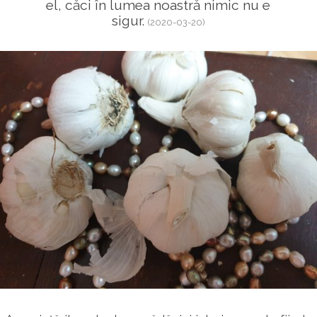
el, căci în lumea noastră nimic nu e
sigur.
(2020-03-20)