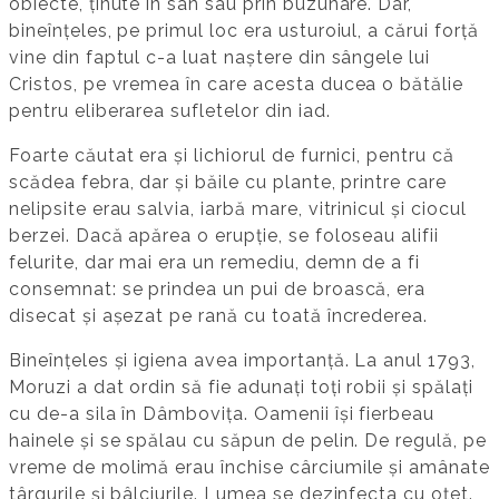
obiecte, ținute în sân sau prin buzunare. Dar,
bineînțeles, pe primul loc era usturoiul, a cărui forță
vine din faptul c-a luat naștere din sângele lui
Cristos, pe vremea în care acesta ducea o bătălie
pentru eliberarea sufletelor din iad.
Foarte căutat era și lichiorul de furnici, pentru că
scădea febra, dar și băile cu plante, printre care
nelipsite erau salvia, iarbă mare, vitrinicul și ciocul
berzei. Dacă apărea o erupție, se foloseau alifii
felurite, dar mai era un remediu, demn de a fi
consemnat: se prindea un pui de broască, era
disecat și așezat pe rană cu toată încrederea.
Bineînțeles și igiena avea importanță. La anul 1793,
Moruzi a dat ordin să fie adunați toți robii și spălați
cu de-a sila în Dâmbovița. Oamenii își fierbeau
hainele și se spălau cu săpun de pelin. De regulă, pe
vreme de molimă erau închise cârciumile și amânate
târgurile și bâlciurile. Lumea se dezinfecta cu oțet.