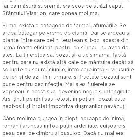
Iar ca măsură supremă, era scos pe străzi capul
Sfântului Visarion, care gonea molima.
Și mai exista o categorie de “arme”: afumările. Se
ardea bălegar pe vreme de ciumă. Dar se ardeau și
plante, între care pelin, leuștean și boz, acesta din
urmă foarte eficient, pentru că săracul nu avea de
ales. La tinerețea sa, bozul și-a ucis mama, faptă
pentru care nu există altă cale de mântuire decât să
se lupte cu spurcăciunile, între care intră și virusurile
de ieri și de azi. Prin urmare, și fructele bozului sunt
bune pentru dezinfecție. Mai ales fluierele se
vopseau în acest suc, devenind negre și intangibile.
Ars, ținut pe răni sau folosit în poțiuni, bozul este
neobosit și înrolat împotriva dușmanilor nevăzuți.
Când molima ajungea în piept, aproape de inimă,
românii aruncau în foc puțin ardei iute, cuișoare și
beau ceai de cimbru și busuioc. Dacă nu mai era