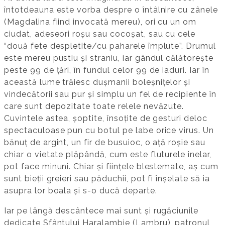
întotdeauna este vorba despre o întâlnire cu zânele
(Magdalina fiind invocată mereu), ori cu un om
ciudat, adeseori roșu sau cocoșat, sau cu cele
“două fete despletite/cu paharele împlute”. Drumul
este mereu pustiu și straniu, iar gândul călătorește
peste 99 de țări, în fundul celor 99 de iaduri. Iar în
această lume trăiesc dușmanii boleșnițelor și
vindecătorii sau pur și simplu un fel de recipiente în
care sunt depozitate toate relele nevăzute.
Cuvintele astea, șoptite, însoțite de gesturi deloc
spectaculoase pun cu botul pe labe orice virus. Un
bănuț de argint, un fir de busuioc, o ață roșie sau
chiar o vietate plăpândă, cum este fluturele inelar,
pot face minuni. Chiar și ființele blestemate, aș cum
sunt bieții greieri sau păduchii, pot fi înșelate să ia
asupra lor boala și s-o ducă departe.
Iar pe lângă descântece mai sunt și rugăciunile
dedicate Sfântului Haralambie (Lambru), patronul