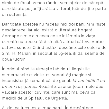
nimic de făcut, venea rândul semințelor de cânepă,
care lăsate pe jar îți arătau viitorul, luându-ți o parte
din suferință.
Dar toate acestea nu făceau nici doi bani, fără niște
descântece. Iar aici există o literatură bogată.
Aproape nimic din ceea ce se întâmpla în viața
curentă nu trecea fără să aibă alături câteva vorbe,
câteva sunete. Citind astăzi descântecele culese de
Sim. Fl. Marian, în secolul al 19-lea, îți dai seama de
două lucruri.
În primul rând te uimește labirintul lingvistic,
numeroasele cuvinte, cu sonorități magice și
inconsistență semantică, de genul:
M-am întâlnit cu
un om roș-poroș
. Reluările, asonanțele, rimele dau
valoare acestor cuvinte, care sunt mai ceva ca
medicii de la Spitalul de Urgență.
Al doilea lucru este imaginarul. În descântece,