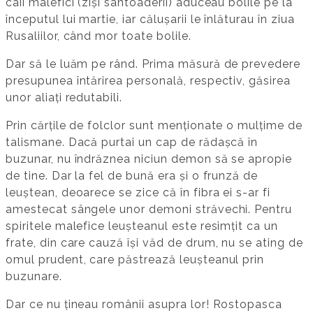
caii malefici (ziși sântoaderii) aduceau bolile pe la
începutul lui martie, iar călușarii le înlăturau în ziua
Rusaliilor, când mor toate bolile.
Dar să le luăm pe rând. Prima măsură de prevedere
presupunea întărirea personală, respectiv, găsirea
unor aliați redutabili.
Prin cărțile de folclor sunt menționate o mulțime de
talismane. Dacă purtai un cap de rădașcă în
buzunar, nu îndrăznea niciun demon să se apropie
de tine. Dar la fel de bună era și o frunză de
leuștean, deoarece se zice că în fibra ei s-ar fi
amestecat sângele unor demoni străvechi. Pentru
spiritele malefice leușteanul este resimțit ca un
frate, din care cauză își văd de drum, nu se ating de
omul prudent, care păstrează leușteanul prin
buzunare.
Dar ce nu țineau românii asupra lor! Rostopasca